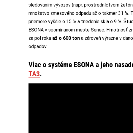
sledovaním vývozov (napr. prostredníctvom žetónov
množstvo zmesového odpadu až o takmer 31 %. Tri
priemere vyššie o 15 % a triedenie skla o 9 %. Št
ESONA v spomínanom meste Senec. Hmotnosť zm
za pol roka
až o 600 ton
a zároveň výrazne v dano
odpadov.
Viac o systéme ESONA a jeho nasade
TA3
.