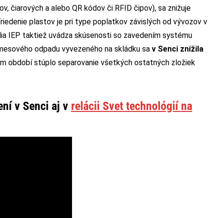
, čiarových a alebo QR kódov či RFID čipov), sa znižuje
edenie plastov je pri type poplatkov závislých od vývozov v
údia IEP taktiež uvádza skúsenosti so zavedením systému
esového odpadu vyvezeného na skládku sa
v Senci znížila
m období stúplo separovanie všetkých ostatných zložiek
ní v Senci aj v
relácii Svet technológií na