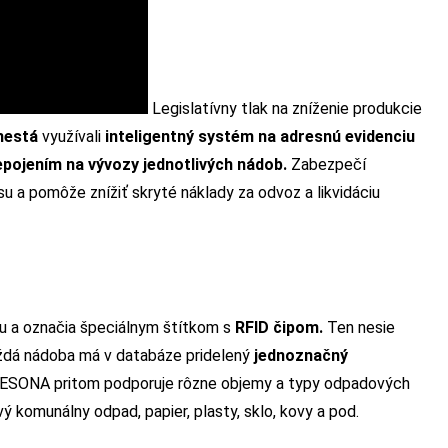
Legislatívny tlak na zníženie produkcie
mestá
využívali
inteligentný systém
na adresnú evidenciu
pojením na vývozy jednotlivých nádob.
Zabezpečí
u a pomôže znížiť skryté náklady za odvoz a likvidáciu
u a označia špeciálnym štítkom s
RFID čipom.
Ten nesie
ždá nádoba má v databáze pridelený
jednoznačný
 ESONA pritom podporuje rôzne objemy a typy odpadových
ý komunálny odpad, papier, plasty, sklo, kovy a pod.