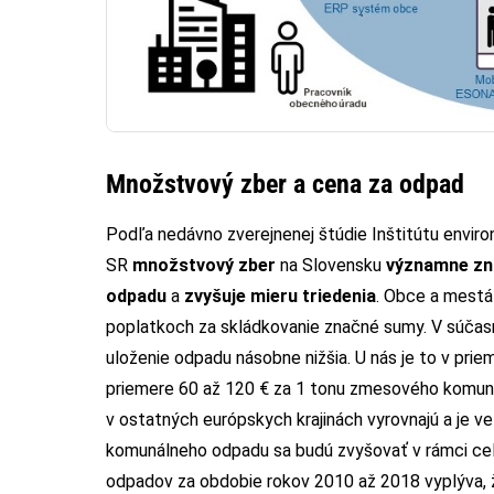
Množstvový zber a cena za odpad
Podľa nedávno zverejnenej štúdie Inštitútu environ
SR
množstvový zber
na Slovensku
významne zn
odpadu
a
zvyšuje mieru triedenia
. Obce a mestá 
poplatkoch za skládkovanie značné sumy. V súčasn
uloženie odpadu násobne nižšia. U nás je to v prie
priemere 60 až 120 € za 1 tonu zmesového komun
v ostatných európskych krajinách vyrovnajú a je 
komunálneho odpadu sa budú zvyšovať v rámci cele
odpadov za obdobie rokov 2010 až 2018 vyplýva,