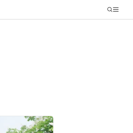
Nájsť
upratovanie používame v redakcii?