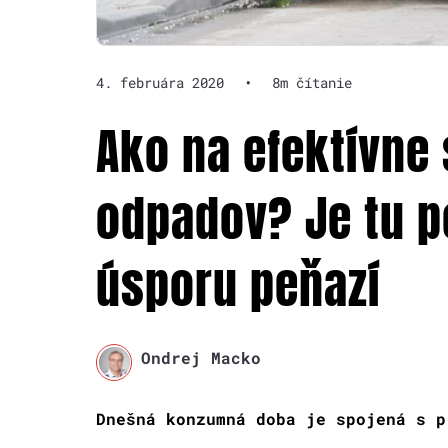
4. februára 2020
•
8m čítanie
Ako na efektívne
odpadov? Je tu p
úsporu peňazí
Ondrej Macko
Dnešná konzumná doba je spojená s p