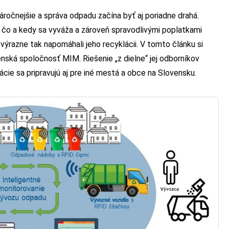
áročnejšie a správa odpadu začína byť aj poriadne drahá.
m, čo a kedy sa vyváža a zároveň spravodlivými poplatkami
výrazne tak napomáhali jeho recyklácii. V tomto článku si
venská spoločnosť MIM. Riešenie „z dielne“ jej odborníkov
ie sa pripravujú aj pre iné mestá a obce na Slovensku.