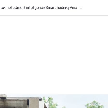
uto-moto
Umelá inteligencia
Smart hodinky
Viac
HLO BY VÁS ZAUJÍMAŤ
lačové správy
ADÁVANIA
8. augusta 2026
•
5m
Aké vychytávky na 
Zadajte frázu pre vyhľadanie
Redakcia TOUCHIT