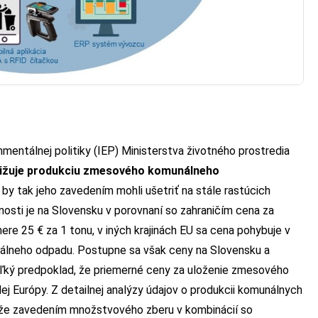
mentálnej politiky (IEP) Ministerstva životného prostredia
ižuje produkciu zmesového komunálneho
by tak jeho zavedením mohli ušetriť na stále rastúcich
osti je na Slovensku v porovnaní so zahraničím cena za
mere 25 € za 1 tonu, v iných krajinách EU sa cena pohybuje v
álneho odpadu. Postupne sa však ceny na Slovensku a
veľký predpoklad, že priemerné ceny za uloženie zmesového
j Európy. Z detailnej analýzy údajov o produkcii komunálnych
 že zavedením množstvového zberu v kombinácií so