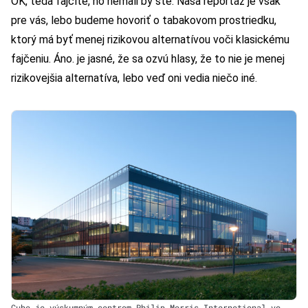
OK, teda fajčíte, no nemali by ste. Naša reportáž je však
pre vás, lebo budeme hovoriť o tabakovom prostriedku,
ktorý má byť menej rizikovou alternatívou voči klasickému
fajčeniu. Áno. je jasné, že sa ozvú hlasy, že to nie je menej
rizikovejšia alternatíva, lebo veď oni vedia niečo iné.
Cube je výskumným centrom Philip Morris Internetional vo