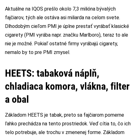
Aktuálne na IQOS prešlo okolo 7,3 milióna bývalých
fajčiarov, tých ale ostáva asi miliarda na celom svete.
Dlhodobým cieľom PMI je úplne prestať vyrábať klasické
cigarety (PMI vyrába napr. značku Marlboro), teraz to ale
nie je možné. Pokiaľ ostatné firmy vyrábajú cigarety,
nemalo by to pre PMI zmysel.
HEETS: tabaková náplň,
chladiaca komora, vlákna, filter
a obal
Základom HEETS je tabak, preto sa fajčiarom pomerne
ľahko prechádza na tento prostriedok. Veď cítia to, čo ich
telo potrebuje, ale trochu v zmenenej forme. Základom