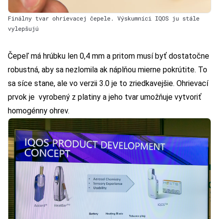
Finálny tvar ohrievacej čepele. Výskumníci IQOS ju stále
vylepšujú
Čepeľ má hrúbku len 0,4 mm a pritom musí byť dostatočne
robustná, aby sa nezlomila ak náplňou mierne pokrútite. To
sa síce stane, ale vo verzii 3.0 je to zriedkavejšie. Ohrievací
prvok je vyrobený z platiny a jeho tvar umožňuje vytvoriť
homogénny ohrev.