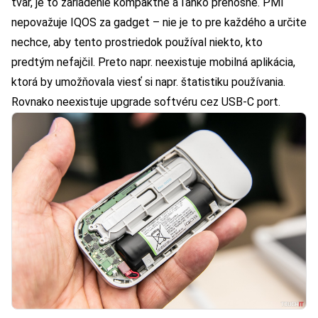
tvar, je to zariadenie kompaktné a ľahko prenosné. PMI
nepovažuje IQOS za gadget – nie je to pre každého a určite
nechce, aby tento prostriedok používal niekto, kto
predtým nefajčil. Preto napr. neexistuje mobilná aplikácia,
ktorá by umožňovala viesť si napr. štatistiku používania.
Rovnako neexistuje upgrade softvéru cez USB-C port.