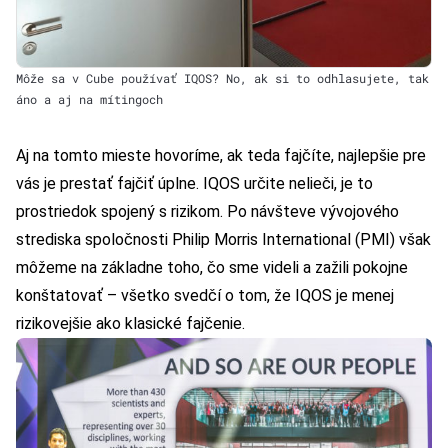
Môže sa v Cube používať IQOS? No, ak si to odhlasujete, tak
áno a aj na mítingoch
Aj na tomto mieste hovoríme, ak teda fajčíte, najlepšie pre
vás je prestať fajčiť úplne. IQOS určite nelieči, je to
prostriedok spojený s rizikom. Po návšteve vývojového
strediska spoločnosti Philip Morris International (PMI) však
môžeme na základne toho, čo sme videli a zažili pokojne
konštatovať – všetko svedčí o tom, že IQOS je menej
rizikovejšie ako klasické fajčenie.