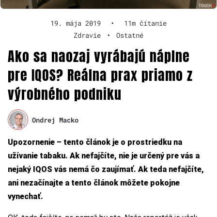
19. mája 2019
•
11m čítanie
Zdravie
•
Ostatné
Ako sa naozaj vyrábajú náplne
pre IQOS? Reálna prax priamo z
výrobného podniku
Ondrej Macko
Upozornenie – tento článok je o prostriedku na
užívanie tabaku. Ak nefajčíte, nie je určený pre vás a
nejaký IQOS vás nemá čo zaujímať. Ak teda nefajčíte,
ani nezačínajte a tento článok môžete pokojne
vynechať.