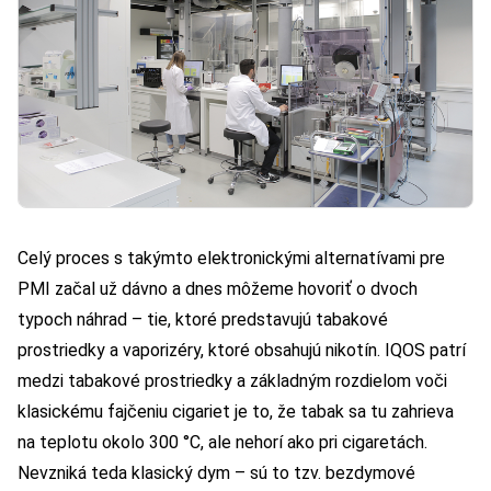
Celý proces s takýmto elektronickými alternatívami pre
PMI začal už dávno a dnes môžeme hovoriť o dvoch
typoch náhrad – tie, ktoré predstavujú tabakové
prostriedky a vaporizéry, ktoré obsahujú nikotín. IQOS patrí
medzi tabakové prostriedky a základným rozdielom voči
klasickému fajčeniu cigariet je to, že tabak sa tu zahrieva
na teplotu okolo 300 °C, ale nehorí ako pri cigaretách.
Nevzniká teda klasický dym – sú to tzv. bezdymové