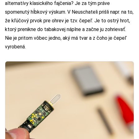
alternatívy klasického fajčenia? Je za tým práve
spomenutý hĺbkový výskum. V Neuschateli prišli napr. na to,
že kľúčový prvok pre ohrev je tzv. čepeľ. Je to ostrý hrot,
ktorý prenikne do tabakovej náplne a začne ju zohrievať.
Nie je pritom vôbec jedno, aký má tvar a z čoho je čepeľ
vyrobená.