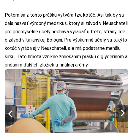
Potom sa z tohto prášku vytvára tzv. kotúč. Asi tak by sa
dala nazvať výrobný medzikus, ktorý si závod v Neuschateli
pre priemyselné účely necháva vyrábať u tretej strany. Ide
o závod v talianskej Bologni. Pre výskumné účely sa takýto
kotúč vyrába aj v Neuschateli, ale má podstatne menšiu
šírku. Táto hmota vznikne zmiešaním prášku s glycerínom a
pridaním ďalších zložiek a finálnej arómy.