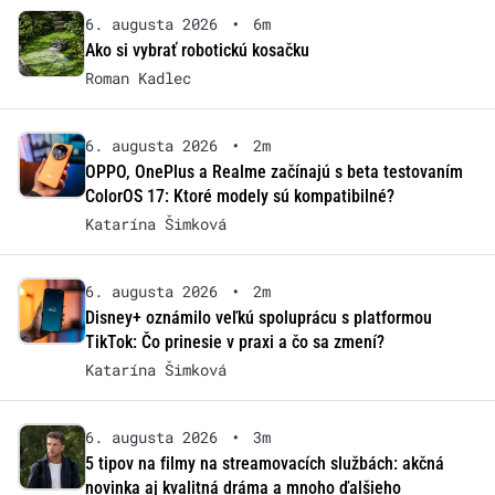
6. augusta 2026
•
6m
Ako si vybrať robotickú kosačku
Roman Kadlec
6. augusta 2026
•
2m
OPPO, OnePlus a Realme začínajú s beta testovaním
ColorOS 17: Ktoré modely sú kompatibilné?
Katarína Šimková
6. augusta 2026
•
2m
Disney+ oznámilo veľkú spoluprácu s platformou
TikTok: Čo prinesie v praxi a čo sa zmení?
Katarína Šimková
6. augusta 2026
•
3m
5 tipov na filmy na streamovacích službách: akčná
novinka aj kvalitná dráma a mnoho ďalšieho