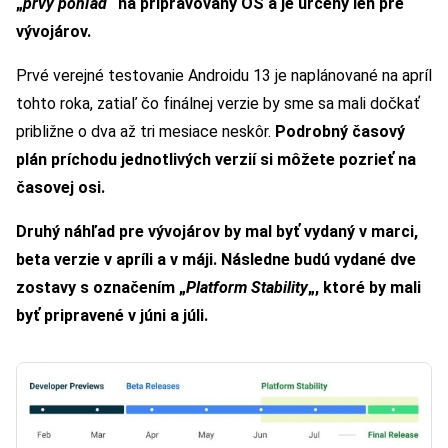
„
prvý pohľad
“ na pripravovaný OS a je určený len pre
vývojárov.
Prvé verejné testovanie Androidu 13 je naplánované na apríl
tohto roka, zatiaľ čo finálnej verzie by sme sa mali dočkať
približne o dva až tri mesiace neskôr.
Podrobný časový
plán príchodu jednotlivých verzií si môžete pozrieť na
časovej osi.
Druhý náhľad pre vývojárov by mal byť vydaný v marci,
beta verzie v apríli a v máji. Následne budú vydané dve
zostavy s označením „
Platform Stability
„, ktoré by mali
byť pripravené v júni a júli.