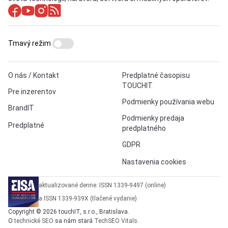
Tmavý režim
O nás / Kontakt
Predplatné časopisu
TOUCHIT
Pre inzerentov
Podmienky používania webu
BrandIT
Podmienky predaja
Predplatné
predplatného
GDPR
Nastavenia cookies
aktualizované denne: ISSN 1339-9497 (online)
a ISSN 1339-939X (tlačené vydanie)
Copyright © 2026 touchIT, s.r.o., Bratislava.
O
technické SEO
sa nám stará
TechSEO Vitals
.