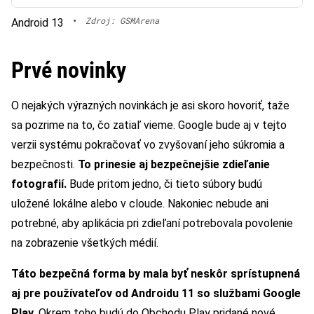
•
Zdroj: GSMArena
Android 13
Prvé novinky
O nejakých výrazných novinkách je asi skoro hovoriť, taže
sa pozrime na to, čo zatiaľ vieme. Google bude aj v tejto
verzii systému pokračovať vo zvyšovaní jeho súkromia a
bezpečnosti.
To prinesie aj bezpečnejšie zdieľanie
fotografií.
Bude pritom jedno, či tieto súbory budú
uložené lokálne alebo v cloude. Nakoniec nebude ani
potrebné, aby aplikácia pri zdieľaní potrebovala povolenie
na zobrazenie všetkých médií.
Táto bezpečná forma by mala byť neskôr sprístupnená
aj pre používateľov od Androidu 11 so službami Google
Play.
Okrem toho budú do Obchodu Play pridané nové