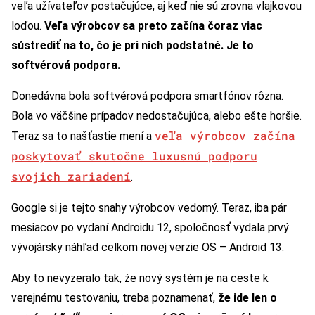
veľa užívateľov postačujúce, aj keď nie sú zrovna vlajkovou
loďou.
Veľa výrobcov sa preto začína čoraz viac
sústrediť na to, čo je pri nich podstatné. Je to
softvérová podpora.
Donedávna bola softvérová podpora smartfónov rôzna.
Bola vo väčšine prípadov nedostačujúca, alebo ešte horšie.
veľa výrobcov začína
Teraz sa to našťastie mení a
poskytovať skutočne luxusnú podporu
svojich zariadení
.
Google si je tejto snahy výrobcov vedomý. Teraz, iba pár
mesiacov po vydaní Androidu 12, spoločnosť vydala prvý
vývojársky náhľad celkom novej verzie OS – Android 13.
Aby to nevyzeralo tak, že nový systém je na ceste k
verejnému testovaniu, treba poznamenať,
že ide len o