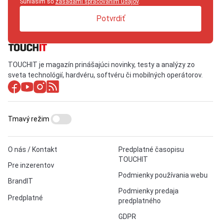
Súhlasím so
zásadami spracovaním údajov
.
Potvrdiť
TOUCHIT je magazín prinášajúci novinky, testy a analýzy zo
sveta technológií, hardvéru, softvéru či mobilných operátorov.
Tmavý režim
O nás / Kontakt
Predplatné časopisu
TOUCHIT
Pre inzerentov
Podmienky používania webu
BrandIT
Podmienky predaja
Predplatné
predplatného
GDPR