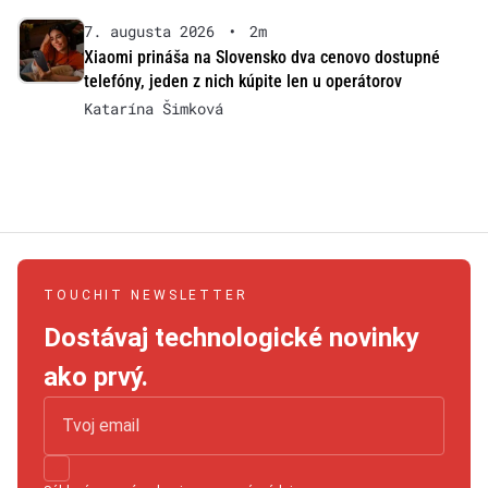
7. augusta 2026
•
2m
Xiaomi prináša na Slovensko dva cenovo dostupné
telefóny, jeden z nich kúpite len u operátorov
Katarína Šimková
TOUCHIT NEWSLETTER
Dostávaj technologické novinky
ako prvý.