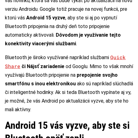
vás novinku, ktorá sa vás bude týkať po aktualizácii na novú
verziu Androidu. Google totiž pracuje na novej funkcii, pre
ktorú vás
Android 15 vyzve
, aby ste si aj po vypnutí
Bluetooth pripojenia na druhý deň toto pripojenie
automaticky aktivovali.
Dôvodom je využívanie tejto
konektivity viacerými službami
.
Quick
Bluetooth je široko využívané napríklad službami
Share
či Nájsť zariadenie
od Googlu. Mimo to však mnohí
využívajú Bluetooth pripojenie na
prepojenie svojho
smartfónu s inou elektronikou
ako sú napríklad slúchadlá
či inteligentné hodinky. Ak si teda Bluetooth vypínate aj vy,
je možné, že vás Android po aktualizácii vyzve, aby ste ho
mali aktívny.
Android 15 vás vyzve, aby ste si