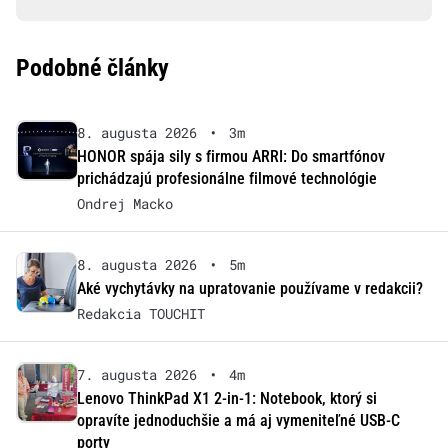
Podobné články
8. augusta 2026
•
3m
HONOR spája sily s firmou ARRI: Do smartfónov
prichádzajú profesionálne filmové technológie
Ondrej Macko
8. augusta 2026
•
5m
Aké vychytávky na upratovanie používame v redakcii?
Redakcia TOUCHIT
7. augusta 2026
•
4m
Lenovo ThinkPad X1 2-in-1: Notebook, ktorý si
opravíte jednoduchšie a má aj vymeniteľné USB-C
porty