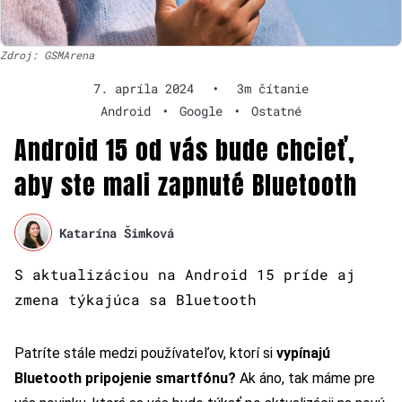
Zdroj: GSMArena
7. apríla 2024
•
3m čítanie
Android
•
Google
•
Ostatné
Android 15 od vás bude chcieť,
aby ste mali zapnuté Bluetooth
Katarína Šimková
S aktualizáciou na Android 15 príde aj
zmena týkajúca sa Bluetooth
Patríte stále medzi používateľov, ktorí si
vypínajú
Bluetooth pripojenie smartfónu?
Ak áno, tak máme pre