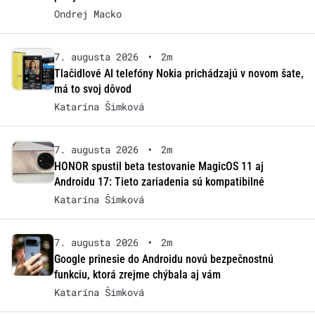
Ondrej Macko
7. augusta 2026
•
2m
Tlačidlové AI telefóny Nokia prichádzajú v novom šate,
má to svoj dôvod
Katarína Šimková
7. augusta 2026
•
2m
HONOR spustil beta testovanie MagicOS 11 aj
Androidu 17: Tieto zariadenia sú kompatibilné
Katarína Šimková
7. augusta 2026
•
2m
Google prinesie do Androidu novú bezpečnostnú
funkciu, ktorá zrejme chýbala aj vám
Katarína Šimková