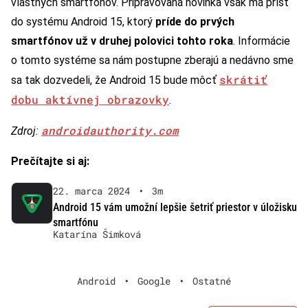
vlastných smartfónov. Pripravovaná novinka však má prísť
do systému Android 15, ktorý
príde do prvých
smartfónov už v druhej polovici tohto roka
. Informácie
o tomto systéme sa nám postupne zberajú a nedávno sme
skrátiť
sa tak dozvedeli, že Android 15 bude môcť
dobu aktívnej obrazovky
.
androidauthority.com
Zdroj:
Prečítajte si aj:
22. marca 2024
•
3m
Android 15 vám umožní lepšie šetriť priestor v úložisku
smartfónu
Katarína Šimková
Android
•
Google
•
Ostatné