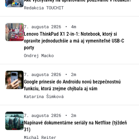
Redakcia TOUCHIT
7. augusta 2026
•
4m
Lenovo ThinkPad X1 2-in-1: Notebook, ktorý si
opravíte jednoduchšie a má aj vymeniteľné USB-C
porty
Ondrej Macko
7. augusta 2026
•
2m
Google prinesie do Androidu novú bezpečnostnú
funkciu, ktorá zrejme chýbala aj vám
Katarína Šimková
7. augusta 2026
•
2m
Napínavé dokumentárne seriály na Netflixe (týždeň
31)
Michal Reiter