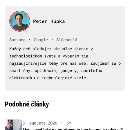
Peter Hupka
•
•
Samsung
Google
Slúchadlá
Každý deň sledujem aktuálne dianie v
technologickom svete a vyberám tie
najzaujímavejšie témy pre náš web. Zaujímam sa o
smartfóny, aplikácie, gadgety, nositeľnú
elektroniku a technologické vízie.
Podobné články
8. augusta 2026
•
5m
Aké vychytávky na upratovanie používame v redakcii?