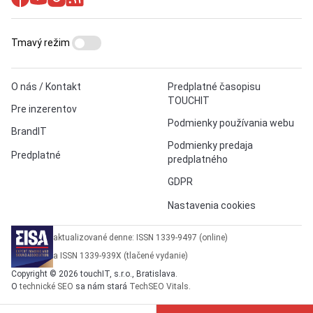
Tmavý režim
O nás / Kontakt
Predplatné časopisu
TOUCHIT
Pre inzerentov
Podmienky používania webu
BrandIT
Podmienky predaja
Predplatné
predplatného
GDPR
Nastavenia cookies
aktualizované denne: ISSN 1339-9497 (online)
a ISSN 1339-939X (tlačené vydanie)
Copyright © 2026 touchIT, s.r.o., Bratislava.
O
technické SEO
sa nám stará
TechSEO Vitals
.