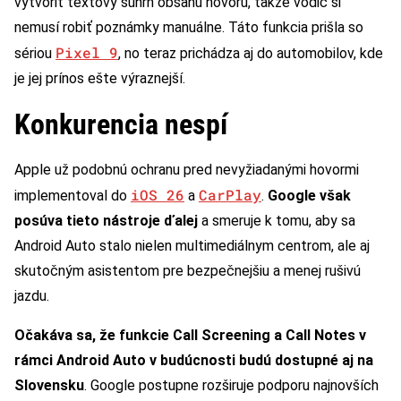
vytvoriť textový súhrn obsahu hovoru, takže vodič si
nemusí robiť poznámky manuálne. Táto funkcia prišla so
Pixel 9
sériou
, no teraz prichádza aj do automobilov, kde
je jej prínos ešte výraznejší.
Konkurencia nespí
Apple už podobnú ochranu pred nevyžiadanými hovormi
iOS 26
CarPlay
implementoval do
a
.
Google však
posúva tieto nástroje ďalej
a smeruje k tomu, aby sa
Android Auto stalo nielen multimediálnym centrom, ale aj
skutočným asistentom pre bezpečnejšiu a menej rušivú
jazdu.
Očakáva sa, že funkcie Call Screening a Call Notes v
rámci Android Auto v budúcnosti budú dostupné aj na
Slovensku
. Google postupne rozširuje podporu najnovších