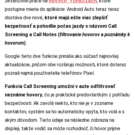
nových funkciách
zintenzívnil práce na
, ktoré
postupne mieria do aplikácie. Android Auto teraz teraz
dostáva dve nové,
ktoré majú ešte viac zlepšiť
bezpečnosť a pohodlie počas jazdy s názvom Call
Screening a Call Notes (
filtrovanie hovorov a poznámky k
hovorom
)
.
Google tieto dve funkcie prináša ako súčasť najnovšej
aktualizácie, pričom obe rozširujú možnosti, ktoré doteraz
poznali najmä používatelia telefónov Pixel.
Funkcia Call Screening umožní v aute odfiltrovať
neznáme hovory
, čo je praktické predovšetkým z pohľadu
bezpečnosti. Ak zavolá niekto, kto nie je v zozname
kontaktov, systém sa ho automaticky opýta, kto volá a s
akým dôvodom. Tieto údaje sa následne zobrazia na
displeji, takže vodič sa môže rozhodnúť, či hovor prijme