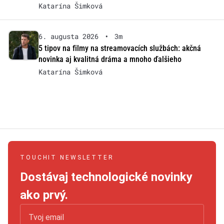
Katarína Šimková
6. augusta 2026
•
3m
5 tipov na filmy na streamovacích službách: akčná
novinka aj kvalitná dráma a mnoho ďalšieho
Katarína Šimková
TOUCHIT NEWSLETTER
Dostávaj technologické novinky
ako prvý.