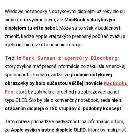
Windows notebooky s dotykovými displejmi už roky nie sú
ničím extra výnimočným, ale
MacBook s dotykovým
displejom tu ešte nebol.
Môže sa to však v budúcnosti
zmeniť, keďže Apple vraj takýto prenosný počítač zvažuje
a jeho inžinieri takéto riešenie testujú.
Mark Gurman z agentúry Bloomberg
Tvrdí to
,
ktorý zvykne mať presné informácie zo zákulisia americkej
spoločnosti. Gurman uvádza, že
pridanie dotykovej
MacBooku
obrazovky by bolo súčasťou väčšej inovácie
Pro
, ktorá by zahŕňala aj prechod na zobrazovací panel
typu OLED. Šlo by ale o konvenčný notebook, teda
nie s
otáčaním displeja o 180 stupňov či podobný koncept
.
Táto správa prichádza v nadväznosti na informácie o tom,
že
Apple vyvíja vlastné displeje OLED
, ktoré by mali prísť