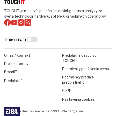
TOUCHIT je magazín prinášajúci novinky, testy a analýzy zo
sveta technológií, hardvéru, softvéru či mobilných operátorov.
Tmavý režim
O nás / Kontakt
Predplatné časopisu
TOUCHIT
Pre inzerentov
Podmienky používania webu
BrandIT
Podmienky predaja
Predplatné
predplatného
GDPR
Nastavenia cookies
aktualizované denne: ISSN 1339-9497 (online)