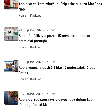
Apple vo veľkom zdražuje. Priplatíte si aj za MacBook
Neo
Roman Kadlec
24. júna 2026
•
2m
Apple fanúšikovia pozor: iStores otvorilo novú
prémiovú predajňu
Roman Kadlec
12. júna 2026
•
2m
Apple konečne odstráni hlavný nedostatok iCloud
Fotiek
Roman Kadlec
10. júna 2026
•
5m
Apple dal rodičom skvelý dôvod, aby deťom kúpili
iPhone, iPad či Mac