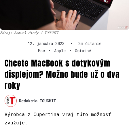
Zdroj: Samuel Hindy / TOUCHIT
12. januára 2023
•
2m čítanie
Mac
•
Apple
•
Ostatné
Chcete MacBook s dotykovým
displejom? Možno bude už o dva
roky
Redakcia TOUCHIT
Výrobca z Cupertina vraj túto možnosť
zvažuje.