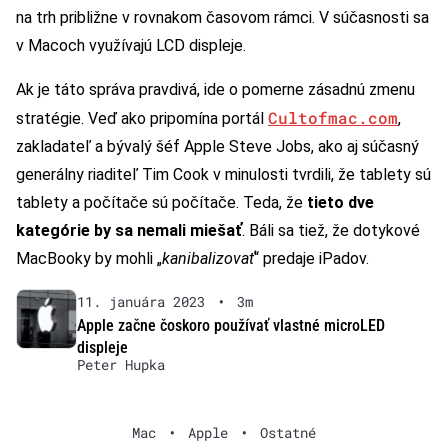
na trh približne v rovnakom časovom rámci. V súčasnosti sa
v Macoch využívajú LCD displeje.
Ak je táto správa pravdivá, ide o pomerne zásadnú zmenu
Cultofmac.com
stratégie. Veď ako pripomína portál
,
zakladateľ a bývalý šéf Apple Steve Jobs, ako aj súčasný
generálny riaditeľ Tim Cook v minulosti tvrdili, že tablety sú
tablety a počítače sú počítače. Teda, že
tieto dve
kategórie by sa nemali miešať
. Báli sa tiež, že dotykové
MacBooky by mohli „
kanibalizovať
“ predaje iPadov.
11. januára 2023
•
3m
Apple začne čoskoro používať vlastné microLED
displeje
Peter Hupka
Mac
•
Apple
•
Ostatné