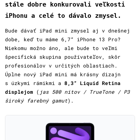
stále dobre konkurovali veľkosti
iPhonu a celé to dávalo zmysel.
Bude dávať iPad mini zmysel aj v dnešnej
dobe, keď tu máme 6,7“ iPhone 13 Pro?
Niekomu možno áno, ale bude to veľmi
špecifická skupina používateľov, skôr
profesionálov v určitých oblastiach.
Úplne nový iPad mini má krásny dizajn
s úzkymi rámikmi a
8,3“ Liquid Retina
displejom
(
jas 500 nitov / TrueTone / P3
široký farebný gamut
).