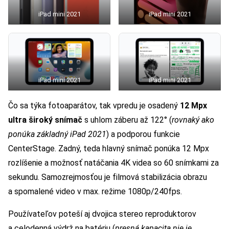
iPad mini 2021
iPad mini 2021
iPad mini 2021
iPad mini 2021
Čo sa týka fotoaparátov, tak vpredu je osadený
12 Mpx
ultra široký snímač
s uhlom záberu až 122° (
rovnaký ako
ponúka základný iPad 2021
) a podporou funkcie
CenterStage. Zadný, teda hlavný snímač ponúka 12 Mpx
rozlíšenie a možnosť natáčania 4K videa so 60 snímkami za
sekundu. Samozrejmosťou je filmová stabilizácia obrazu
a spomalené video v max. režime 1080p/240fps.
Používateľov poteší aj dvojica stereo reproduktorov
a celodenná výdrž na batériu (
presná kapacita nie je