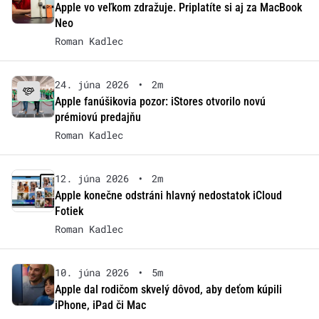
Apple vo veľkom zdražuje. Priplatíte si aj za MacBook
Neo
Roman Kadlec
24. júna 2026
•
2m
Apple fanúšikovia pozor: iStores otvorilo novú
prémiovú predajňu
Roman Kadlec
12. júna 2026
•
2m
Apple konečne odstráni hlavný nedostatok iCloud
Fotiek
Roman Kadlec
10. júna 2026
•
5m
Apple dal rodičom skvelý dôvod, aby deťom kúpili
iPhone, iPad či Mac