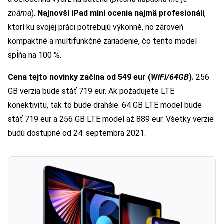
známa
).
Najnovší iPad mini ocenia najmä profesionáli
,
ktorí ku svojej práci potrebujú výkonné, no zároveň
kompaktné a multifunkčné zariadenie, čo tento model
spĺňa na 100 %.
Cena tejto novinky začína od 549 eur (
WiFi/64GB
).
256
GB verzia bude stáť 719 eur. Ak požadujete LTE
konektivitu, tak to bude drahšie. 64 GB LTE model bude
stáť 719 eur a 256 GB LTE model až 889 eur. Všetky verzie
budú dostupné od 24. septembra 2021.