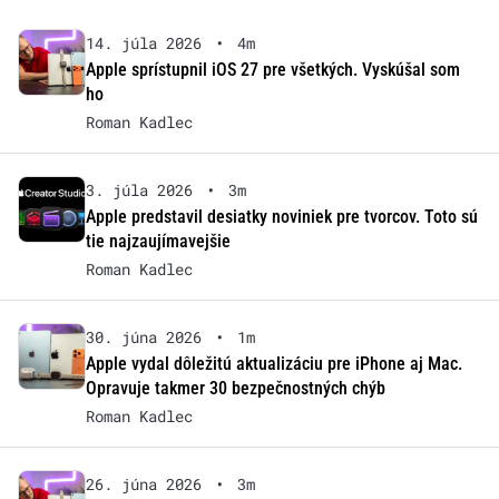
14. júla 2026
•
4m
Apple sprístupnil iOS 27 pre všetkých. Vyskúšal som
ho
Roman Kadlec
3. júla 2026
•
3m
Apple predstavil desiatky noviniek pre tvorcov. Toto sú
tie najzaujímavejšie
Roman Kadlec
30. júna 2026
•
1m
Apple vydal dôležitú aktualizáciu pre iPhone aj Mac.
Opravuje takmer 30 bezpečnostných chýb
Roman Kadlec
26. júna 2026
•
3m