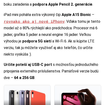
boku zariadenia a
podpora Apple Pencil 2. generácie
.
iPad mini poháňa extra výkonný čip
Apple A15 Bionic
–
rovnako ako aj nové iPhony
. Vďaka tomu je tento
model až o 80% rýchlejší ako predchodca. Procesor má 6
jadier, grafika 5 jadier a neural engine 16 jadier. Veľkou
výhodou je
podpora 5G sietí
a Wi-Fi 6. Ak si kúpite LTE
verziu, tak ju môžete využívať aj ako telefón, čo určite
niekto vyskúša :).
Určite poteší aj USB-C port
s možnosťou jednoduchého
pripojenia externého príslušenstva. Pamäťové verzie budú
dve –
64 a 256 GB
.