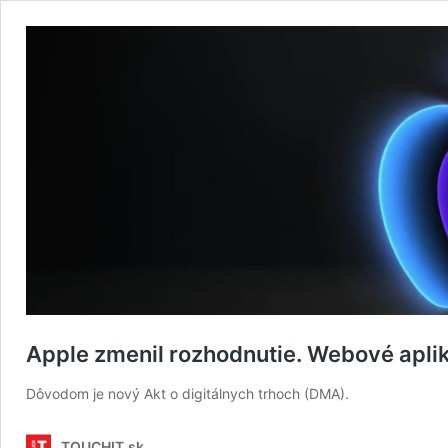
Apple zmenil rozhodnutie. Webové apli
Dôvodom je nový Akt o digitálnych trhoch (DMA).
TOUCHIT.sk