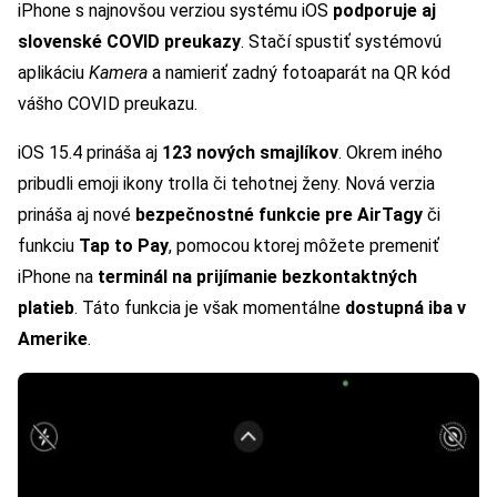
iPhone s najnovšou verziou systému iOS
podporuje aj
slovenské COVID preukazy
. Stačí spustiť systémovú
aplikáciu
Kamera
a namieriť zadný fotoaparát na QR kód
vášho COVID preukazu.
iOS 15.4 prináša aj
123 nových smajlíkov
. Okrem iného
pribudli emoji ikony trolla či tehotnej ženy. Nová verzia
prináša aj nové
bezpečnostné funkcie pre AirTagy
či
funkciu
Tap to Pay
, pomocou ktorej môžete premeniť
iPhone na
terminál na prijímanie bezkontaktných
platieb
. Táto funkcia je však momentálne
dostupná iba v
Amerike
.