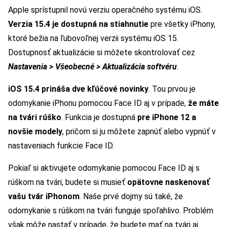
Apple sprístupnil novú verziu operačného systému iOS.
Verzia 15.4 je dostupná na stiahnutie
pre všetky iPhony,
ktoré bežia na ľubovoľnej verzii systému iOS 15.
Dostupnosť aktualizácie si môžete skontrolovať cez
Nastavenia > Všeobecné > Aktualizácia softvéru
.
iOS 15.4 prináša dve kľúčové novinky
. Tou prvou je
odomykanie iPhonu pomocou Face ID aj v prípade,
že máte
na tvári rúško
. Funkcia je dostupná
pre iPhone 12 a
novšie modely
, pričom si ju môžete zapnúť alebo vypnúť v
nastaveniach funkcie Face ID.
Pokiaľ si aktivujete odomykanie pomocou Face ID aj s
rúškom na tvári, budete si musieť
opätovne naskenovať
vašu tvár iPhonom
. Naše prvé dojmy sú také, že
odomykanie s rúškom na tvári funguje spoľahlivo. Problém
však môže nastať v prípade, že budete mať na tvári aj