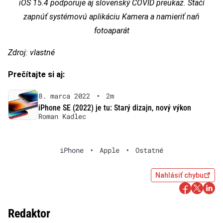
iOS 15.4 podporuje aj slovenský COVID preukaz. Stačí
zapnúť systémovú aplikáciu Kamera a namieriť naň
fotoaparát
Zdroj: vlastné
Prečítajte si aj:
8. marca 2022
•
2m
iPhone SE (2022) je tu: Starý dizajn, nový výkon
Roman Kadlec
iPhone
•
Apple
•
Ostatné
Nahlásiť chybu
Redaktor