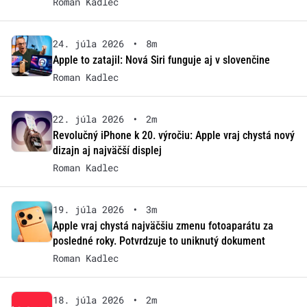
Roman Kadlec
24. júla 2026
•
8m
Apple to zatajil: Nová Siri funguje aj v slovenčine
Roman Kadlec
22. júla 2026
•
2m
Revolučný iPhone k 20. výročiu: Apple vraj chystá nový
dizajn aj najväčší displej
Roman Kadlec
19. júla 2026
•
3m
Apple vraj chystá najväčšiu zmenu fotoaparátu za
posledné roky. Potvrdzuje to uniknutý dokument
Roman Kadlec
18. júla 2026
•
2m