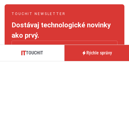
TOUCHIT NEWSLETTER
Dostávaj technologické novinky
ako prvý.
TOUCHIT
Rýchle správy
Súhlasím so
zásadami spracovaním údajov
.
Potvrdiť
TOUCHIT je magazín prinášajúci novinky, testy a analýzy zo
sveta technológií, hardvéru, softvéru či mobilných operátorov.