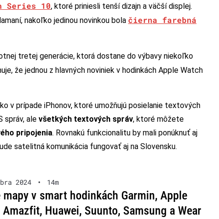
h Series 10
, ktoré priniesli tenší dizajn a väčší displej.
čierna farebná
klamaní, nakoľko jedinou novinkou bola
tnej tretej generácie, ktorá dostane do výbavy niekoľko
uje, že jednou z hlavných noviniek v hodinkách Apple Watch
o v prípade iPhonov, ktoré umožňujú posielanie textových
S správ, ale
všetkých textových správ
, ktoré môžete
ého pripojenia
. Rovnakú funkcionalitu by mali ponúknuť aj
bude satelitná komunikácia fungovať aj na Slovensku.
bra 2024
•
14m
e mapy v smart hodinkách Garmin, Apple
 Amazfit, Huawei, Suunto, Samsung a Wear