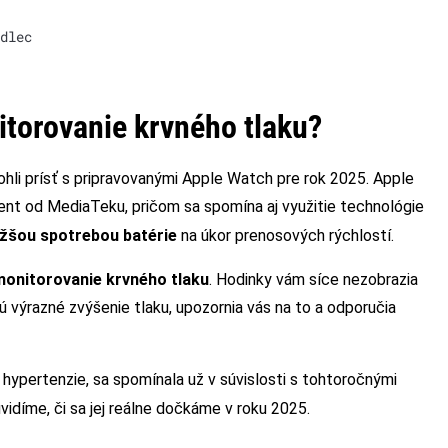
dlec
torovanie krvného tlaku?
ohli prísť s pripravovanými Apple Watch pre rok 2025. Apple
nt od MediaTeku, pričom sa spomína aj využitie technológie
ižšou spotrebou batérie
na úkor prenosových rýchlostí.
monitorovanie krvného tlaku
. Hodinky vám síce nezobrazia
 výrazné zvýšenie tlaku, upozornia vás na to a odporučia
 hypertenzie, sa spomínala už v súvislosti s tohtoročnými
uvidíme, či sa jej reálne dočkáme v roku 2025.