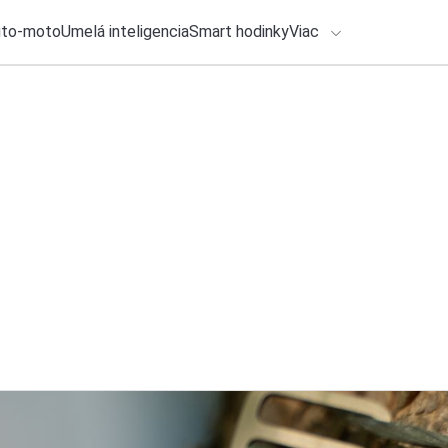
uto-moto
Umelá inteligencia
Smart hodinky
Viac
HLO BY VÁS ZAUJÍMAŤ
lačové správy
ADÁVANIA
6. augusta 2026
•
6m
Ako si vybrať robo
Zadajte frázu pre vyhľadanie
Roman Kadlec