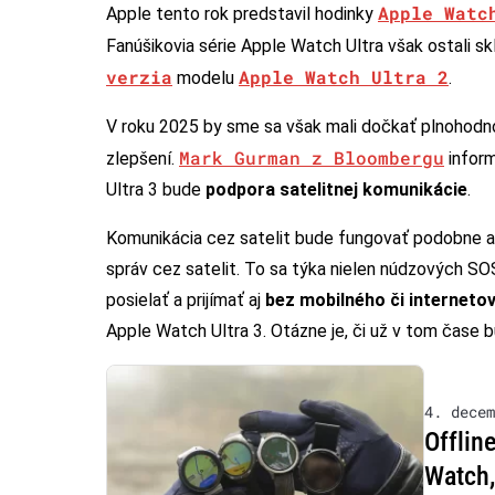
Apple Watc
Apple tento rok predstavil hodinky
Fanúšikovia série Apple Watch Ultra však ostali s
verzia
Apple Watch Ultra 2
modelu
.
V roku 2025 by sme sa však mali dočkať plnohodno
Mark Gurman z Bloombergu
zlepšení.
inform
Ultra 3 bude
podpora satelitnej komunikácie
.
Komunikácia cez satelit bude fungovať podobne ak
správ cez satelit. To sa týka nielen núdzových SO
posielať a prijímať aj
bez mobilného či internetov
Apple Watch Ultra 3. Otázne je, či už v tom čase 
4. decem
Offlin
Watch,