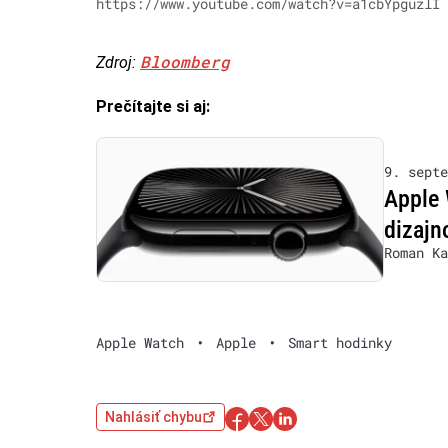
https://www.youtube.com/watch?v=a1cbYpguzlI
Bloomberg
Zdroj:
Prečítajte si aj:
9. septe
Apple 
dizaj
Roman Ka
Apple Watch
•
Apple
•
Smart hodinky
Nahlásiť chybu