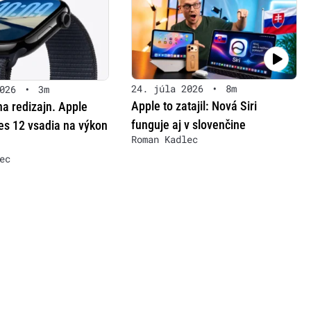
24. júla 2026
•
8m
026
•
3m
Apple to zatajil: Nová Siri
a redizajn. Apple
funguje aj v slovenčine
es 12 vsadia na výkon
Roman Kadlec
ec