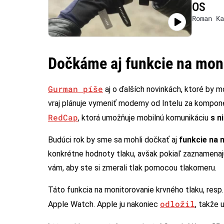
OS
Roman Ka
Dočkáme aj funkcie na moni
Gurman píše
aj o ďalších novinkách, ktoré by m
vraj plánuje vymeniť modemy od Intelu za kompone
RedCap
, ktorá umožňuje mobilnú komunikáciu
s n
Budúci rok by sme sa mohli dočkať aj
funkcie na 
konkrétne hodnoty tlaku, avšak pokiaľ zaznamenajú
vám, aby ste si zmerali tlak pomocou tlakomeru.
Táto funkcia na monitorovanie krvného tlaku, resp.
odložil
Apple Watch. Apple ju nakoniec
, takže 