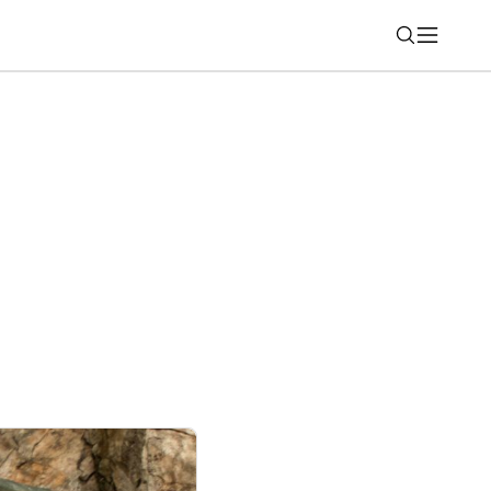
Nájsť
tickú kosačku