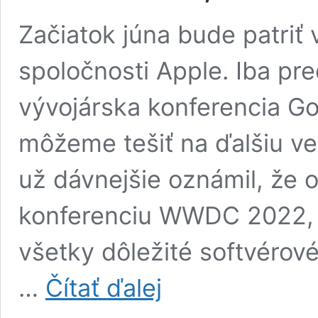
Začiatok júna bude patriť 
spoločnosti Apple. Iba pr
vývojárska konferencia Go
môžeme tešiť na ďalšiu ve
už dávnejšie oznámil, že o
konferenciu WWDC 2022, 
všetky dôležité softvérov
Apple
…
Čítať ďalej
prezradil
ďalšie