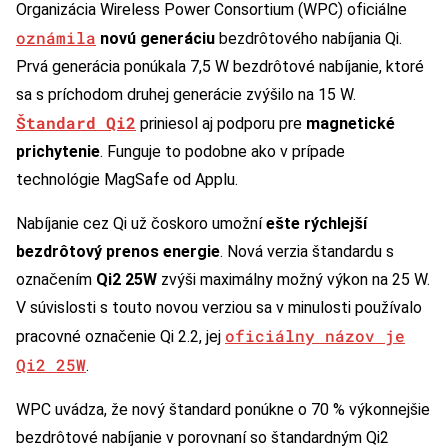
Organizácia Wireless Power Consortium (WPC) oficiálne
oznámila
novú generáciu
bezdrôtového nabíjania Qi.
Prvá generácia ponúkala 7,5 W bezdrôtové nabíjanie, ktoré
sa s príchodom druhej generácie zvýšilo na 15 W.
Štandard Qi2
priniesol aj podporu pre
magnetické
prichytenie
. Funguje to podobne ako v prípade
technológie MagSafe od Applu.
Nabíjanie cez Qi už čoskoro umožní
ešte rýchlejší
bezdrôtový prenos energie
. Nová verzia štandardu s
označením
Qi2 25W
zvýši maximálny možný výkon na 25 W.
V súvislosti s touto novou verziou sa v minulosti používalo
oficiálny názov je
pracovné označenie Qi 2.2, jej
Qi2 25W
.
WPC uvádza, že nový štandard ponúkne o 70 % výkonnejšie
bezdrôtové nabíjanie v porovnaní so štandardným Qi2