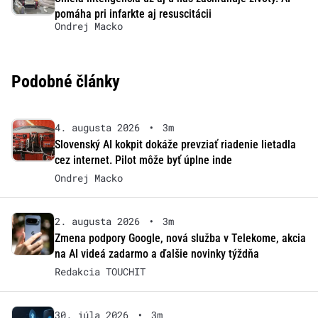
pomáha pri infarkte aj resuscitácii
Ondrej Macko
Podobné články
4. augusta 2026
•
3m
Slovenský AI kokpit dokáže prevziať riadenie lietadla
cez internet. Pilot môže byť úplne inde
Ondrej Macko
2. augusta 2026
•
3m
Zmena podpory Google, nová služba v Telekome, akcia
na AI videá zadarmo a ďalšie novinky týždňa
Redakcia TOUCHIT
30. júla 2026
•
3m