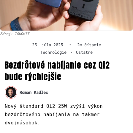
Zdroj: TOUCHIT
25. júla 2025
•
2m čítanie
Technológie
•
Ostatné
Bezdrôtové nabíjanie cez Qi2
bude rýchlejšie
Roman Kadlec
Nový štandard Qi2 25W zvýši výkon
bezdrôtového nabíjania na takmer
dvojnásobok.