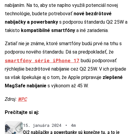
nabíjaním. Na to, aby ste naplno využili potenciál novej
technológie, budete potrebovať
nové bezdrôtové
nabíjačky a powerbanky
s podporou štandardu Qi2 25W a
takisto
kompatibilné smartfóny
a iné zariadenia.
Zatiaľ nie je známe, ktoré smartfóny budú prvé na trhu s
podporou nového štandardu. Dá sa predpokladať, že
smartfóny série iPhone 17
budú podporovať
rýchlejšie bezdrôtové nabíjanie cez Qi2 25W. V ich prípade
sa však špekuluje aj o tom, že Apple pripravuje
zlepšené
MagSafe nabíjanie
s výkonom až 45 W.
WPC
Zdroj:
Prečítajte si aj:
15. januára 2024
•
4m
Qi2 nabíjačky a powerbanky sú konečne tu, a to je