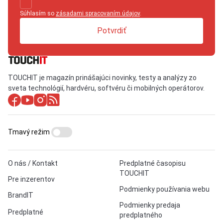
Súhlasím so
zásadami spracovaním údajov
.
Potvrdiť
TOUCHIT je magazín prinášajúci novinky, testy a analýzy zo
sveta technológií, hardvéru, softvéru či mobilných operátorov.
Tmavý režim
O nás / Kontakt
Predplatné časopisu
TOUCHIT
Pre inzerentov
Podmienky používania webu
BrandIT
Podmienky predaja
Predplatné
predplatného