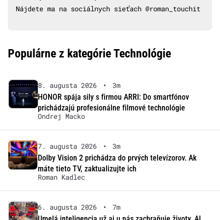
Nájdete ma na sociálnych sieťach @roman_touchit
Populárne z kategórie Technológie
8. augusta 2026
•
3m
HONOR spája sily s firmou ARRI: Do smartfónov
prichádzajú profesionálne filmové technológie
Ondrej Macko
7. augusta 2026
•
3m
Dolby Vision 2 prichádza do prvých televízorov. Ak
máte tieto TV, zaktualizujte ich
Roman Kadlec
6. augusta 2026
•
7m
Umelá inteligencia už aj u nás zachraňuje životy. AI