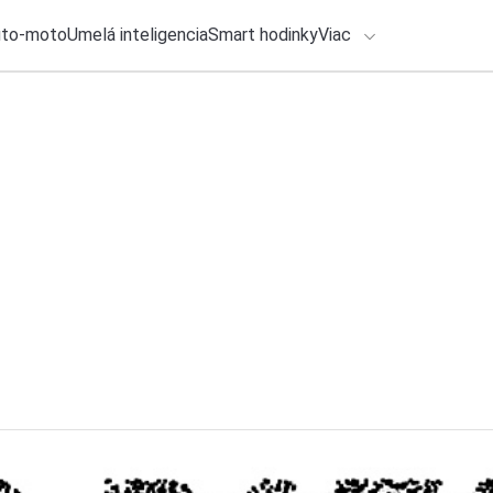
uto-moto
Umelá inteligencia
Smart hodinky
Viac
HLO BY VÁS ZAUJÍMAŤ
lačové správy
31. júla 2026
•
3m
Dáta z mobilu aj v
ADÁVANIA
niektorí za ňu neza
Roman Kadlec
Zadajte frázu pre vyhľadanie