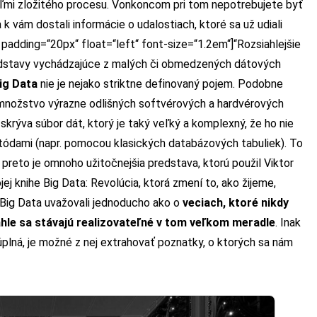
eľmi zložitého procesu. Vonkoncom pri tom nepotrebujete byť
 vám dostali informácie o udalostiach, ktoré sa už udiali
 padding=“20px“ float=“left“ font-size=“1.2em“]“Rozsiahlejšie
edstavy vychádzajúce z malých či obmedzených dátových
ig Data
nie je nejako striktne definovaný pojem. Podobne
í množstvo výrazne odlišných softvérových a hardvérových
krýva súbor dát, ktorý je taký veľký a komplexný, že ho nie
tódami (napr. pomocou klasických databázových tabuliek). To
 preto je omnoho užitočnejšia predstava, ktorú použil Viktor
j knihe Big Data: Revolúcia, ktorá zmení to, ako žijeme,
 Big Data uvažovali jednoducho ako o
veciach, ktoré nikdy
hle sa stávajú realizovateľné v tom veľkom meradle
. Inak
úplná, je možné z nej extrahovať poznatky, o ktorých sa nám