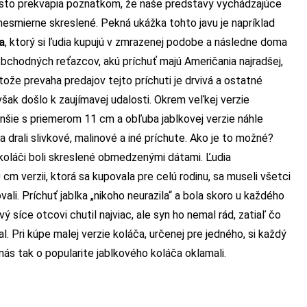
 často prekvapia poznatkom, že naše predstavy vychádzajúce
smierne skreslené. Pekná ukážka tohto javu je napríklad
a
, ktorý si ľudia kupujú v zmrazenej podobe a následne doma
obchodných reťazcov, akú príchuť majú Američania najradšej,
etože prevaha predajov tejto príchuti je drvivá a ostatné
však došlo k zaujímavej udalosti. Okrem veľkej verzie
šie s priemerom 11 cm a obľuba jablkovej verzie náhle
a drali slivkové, malinové a iné príchute. Ako je to možné?
koláči boli skreslené obmedzenými dátami. Ľudia
 cm verzii, ktorá sa kupovala pre celú rodinu, sa museli všetci
ali. Príchuť jablka „nikoho neurazila“ a bola skoro u každého
ý síce otcovi chutil najviac, ale syn ho nemal rád, zatiaľ čo
. Pri kúpe malej verzie koláča, určenej pre jedného, si každý
nás tak o popularite jablkového koláča oklamali.