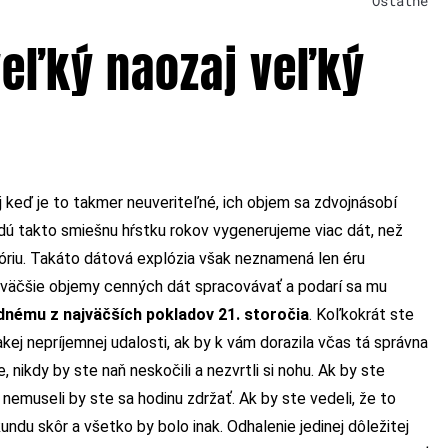
Ostatné
veľký naozaj veľký
keď je to takmer neuveriteľné, ich objem sa zdvojnásobí
aždú takto smiešnu hŕstku rokov vygenerujeme viac dát, než
tóriu. Takáto dátová explózia však neznamená len éru
 najväčšie objemy cenných dát spracovávať a podarí sa mu
dnému z najväčších pokladov 21. storočia
. Koľkokrát ste
akej nepríjemnej udalosti, ak by k vám dorazila včas tá správna
 nikdy by ste naň neskočili a nezvrtli si nohu. Ak by ste
j a nemuseli by ste sa hodinu zdržať. Ak by ste vedeli, že to
undu skôr a všetko by bolo inak. Odhalenie jedinej dôležitej