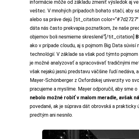
informácie môže od základu zmeniť výsledok aj v
veštec. V mnohých prípadoch bohato stačí, aby sa k
alebo sa práve dejú. [tit_citation color=“#7d2727″
dáta nás často prekvapia poznatkom, že naše pr
objemov boli nesmierne skreslené“[/tit_citation]
B
ako v prípade cloudu, aj s pojmom Big Data súvis
technológií. V základe sa však pod týmto pojmom s
je možné analyzovať a spracovávať tradičnými me
však nejakú jasnú predstavu väčšine ľudí nedáva, a
Mayer-Schönberger z Oxfordskej univerzity vo svoje
pracujeme a myslíme. Mayer odporučil, aby sme o
nebolo možné robiť v malom meradle, avšak ná
povedané, ak je súprava dát obrovská a prakticky 
predtým ani nesnilo.