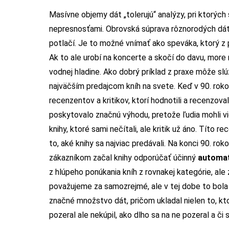
Masívne objemy dát „tolerujú“ analýzy, pri ktorýc
nepresnosťami. Obrovská súprava rôznorodých dát 
potlačí. Je to možné vnímať ako speváka, ktorý z 
Ak to ale urobí na koncerte a skočí do davu, more
vodnej hladine. Ako dobrý príklad z praxe môže slú
najväčším predajcom kníh na svete. Keď v 90. rok
recenzentov a kritikov, ktorí hodnotili a recenzo
poskytovalo značnú výhodu, pretože ľudia mohli vi
knihy, ktoré sami nečítali, ale kritik už áno. Títo 
to, aké knihy sa najviac predávali. Na konci 90. r
zákazníkom začal knihy odporúčať účinný
automa
z hlúpeho ponúkania kníh z rovnakej kategórie, ale z
považujeme za samozrejmé, ale v tej dobe to bola
značné množstvo dát, pričom ukladal nielen to, ktor
pozeral ale nekúpil, ako dlho sa na ne pozeral a či 