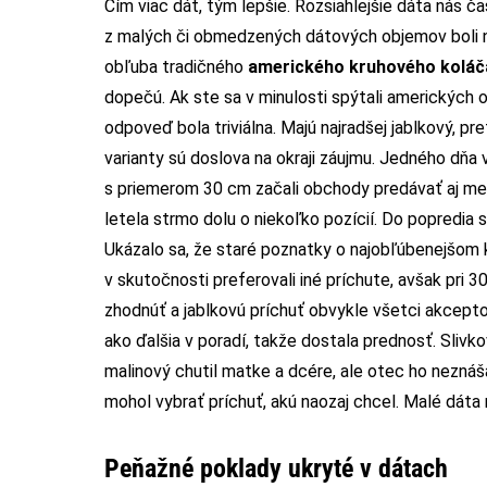
Čím viac dát, tým lepšie. Rozsiahlejšie dáta nás
z malých či obmedzených dátových objemov boli ne
obľuba tradičného
amerického kruhového koláč
dopečú. Ak ste sa v minulosti spýtali amerických 
odpoveď bola triviálna. Majú najradšej jablkový, pr
varianty sú doslova na okraji záujmu. Jedného dňa 
s priemerom 30 cm začali obchody predávať aj men
letela strmo dolu o niekoľko pozícií. Do popredia s
Ukázalo sa, že staré poznatky o najobľúbenejšom 
v skutočnosti preferovali iné príchute, avšak pri 30
zhodnúť a jablkovú príchuť obvykle všetci akceptov
ako ďalšia v poradí, takže dostala prednosť. Slivkov
malinový chutil matke a dcére, ale otec ho neznášal
mohol vybrať príchuť, akú naozaj chcel. Malé dáta 
Peňažné poklady ukryté v dátach