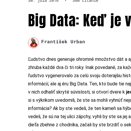
30. júla 2016
•
36m čítanie
Big Data: Keď je 
František Urban
Ľudstvo dnes generuje ohromné množstvo dát a aj 
zhruba každé dva či tri roky. Inak povedané, za k
ľudstvo vygenerovalo za celú svoju doterajšiu his
informácií, ale aj éru Big Data. Ten, kto bude tie
v nich odhaliť skryté súvislosti, si otvorí dvere k
je
si s výkrikom uvedomili, že ste sa mohli vyhnúť nej
informácia? Ak by ste vedeli, že ten kameň sa hýbe,
vedeli, že sú na tej ulici zápchy, vyhli by ste sa je
dieťa zbehne z chodníka, začali by ste brzdiť o sek