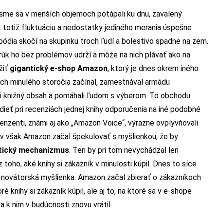
h sme sa v menších objemoch potápali ku dnu, zavalený
totiž fluktuáciu a nedostatky jediného merania úspešne
pódia skočí na skupinku troch ľudí a bolestivo spadne na zem.
 rúk ho bez problémov udrží a môže na nich plávať ako na
žiť
gigantický e-shop Amazon
, ktorý je dnes okrem iného
och minulého storočia začínal, zamestnával armádu
vali knižný obsah a pomáhali ľudom s výberom. To obchodu
dieť pri recenziách jednej knihy odporučenia na iné podobné
recenzenti, známi aj ako „Amazon Voice“, výrazne ovplyvňovali
okov však Amazon začal špekulovať s myšlienkou, že by
tický mechanizmus
. Ten by pri tom nevychádzal len
 toho, aké knihy si zákazník v minulosti kúpil. Dnes to síce
 novátorská myšlienka. Amazon začal zbierať o zákazníkoch
é knihy si zákazník kúpil, ale aj to, na ktoré sa v e-shope
sa k nim v budúcnosti znovu vrátil.