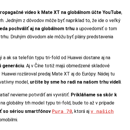
 propagačné video k Mate XT na globálnom účte YouTube
,
trh. Jedným z dôvodov môže byť napríklad to, že ide o veľký
eda pochváliť aj na globálnom trhu
a upovedomiť o tom
om trhu. Druhým dôvodom ale môžu byť plány predstavenia
 ak sa telefón typu tri-fold od Huawei dostane aj na
ú generáciu
. Aj v Číne totiž majú obmedzené skladové
Huawei rozširoval predaj Mate XT aj do Európy. Nádej tu
ovatívny model,
určite by sme ho radi na našom trhu videli
.
iaľ nevieme potvrdiť ani vyvrátiť.
Prikláňame sa skôr k
 na globálny trh model typu tri-fold, bude to až v prípade
Pura 70
v našich
iť so sériou smartfónov
, ktorá aj
omobilmi.