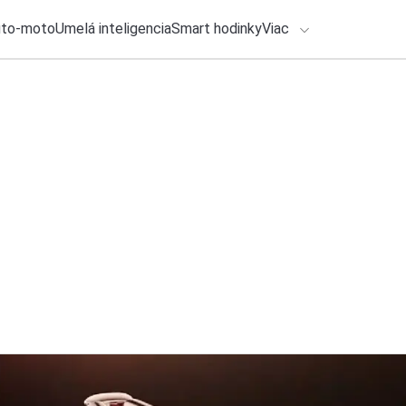
uto-moto
Umelá inteligencia
Smart hodinky
Viac
HLO BY VÁS ZAUJÍMAŤ
lačové správy
6. augusta 2026
•
3m
ADÁVANIA
Xiaomi pokračuje v
získate hodnotný d
Zadajte frázu pre vyhľadanie
Katarína Šimková