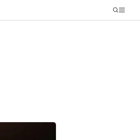
Nájsť
 obľúbenej akcii: Kúpte si smartfón a
arček