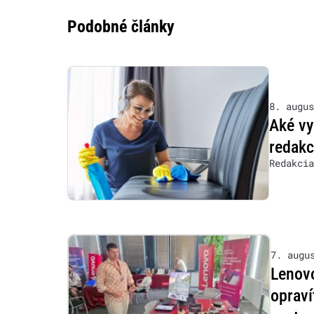
Podobné články
8. augus
Aké vy
redakc
Redakcia
7. augu
Lenovo
opraví