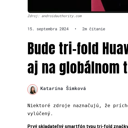
Zdroj: androidauthority.com
15. septembra 2024
•
2m čítanie
Bude tri-fold Hu
aj na globálnom 
Katarína Šimková
Niektoré zdroje naznačujú, že prích
vylúčený.
Prvý skladateľný smartfón typu tri-fold značk