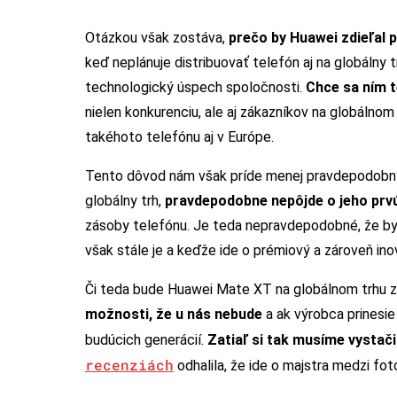
Otázkou však zostáva,
prečo by Huawei zdieľal
keď neplánuje distribuovať telefón aj na globálny 
technologický úspech spoločnosti.
Chce sa ním t
nielen konkurenciu, ale aj zákazníkov na globáln
takéhoto telefónu aj v Európe.
Tento dôvod nám však príde menej pravdepodobný a
globálny trh,
pravdepodobne nepôjde o jeho prv
zásoby telefónu. Je teda nepravdepodobné, že by 
však stále je a keďže ide o prémiový a zároveň in
Či teda bude Huawei Mate XT na globálnom trhu zat
možnosti, že u nás nebude
a ak výrobca prinesie
budúcich generácií.
Zatiaľ si tak musíme vystač
recenziách
odhalila, že ide o majstra medzi fot