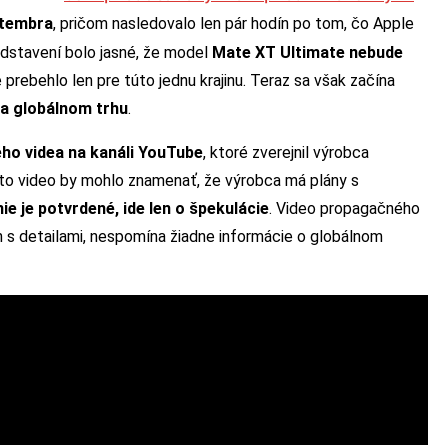
ptembra
, pričom nasledovalo len pár hodín po tom, čo Apple
redstavení bolo jasné, že model
Mate XT Ultimate nebude
 prebehlo len pre túto jednu krajinu. Teraz sa však začína
na globálnom trhu
.
o videa na kanáli YouTube
, ktoré zverejnil výrobca
oto video by mohlo znamenať, že výrobca má plány s
nie je potvrdené, ide len o špekulácie
. Video propagačného
 s detailami, nespomína žiadne informácie o globálnom