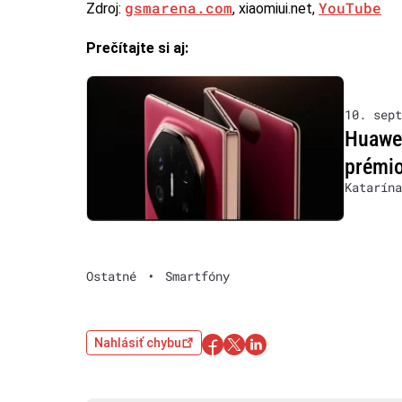
gsmarena.com
YouTube
Zdroj:
, xiaomiui.net,
Prečítajte si aj:
10. sept
Huawei
prémio
Katarína
Ostatné
•
Smartfóny
Nahlásiť chybu