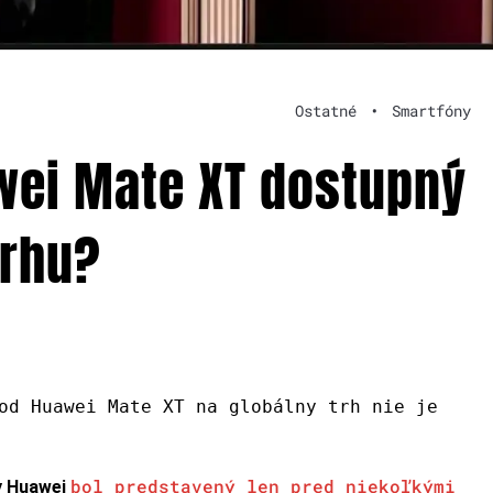
Ostatné
•
Smartfóny
awei Mate XT dostupný
trhu?
od Huawei Mate XT na globálny trh nie je
bol predstavený len pred niekoľkými
y Huawei