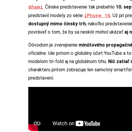
dňami
. Čínske predstavenie tak prebehlo
10. se
iPhone 16
predstavil modely zo série
. Už pri p
dostupný mimo čínsky trh
, nakoľko predstavenie
povrávať o tom, že by sa neskôr mohol ukázať
aj 
Dôvodom je zverejnenie
minútového propagačnéh
oficiálne. Ide pritom o globálny účet YouTube a t
modelom tri-fold aj na globálnom trhu.
Nič zatiaľ 
charakteru pritom zobrazuje len samotný smartfón
predstavení.