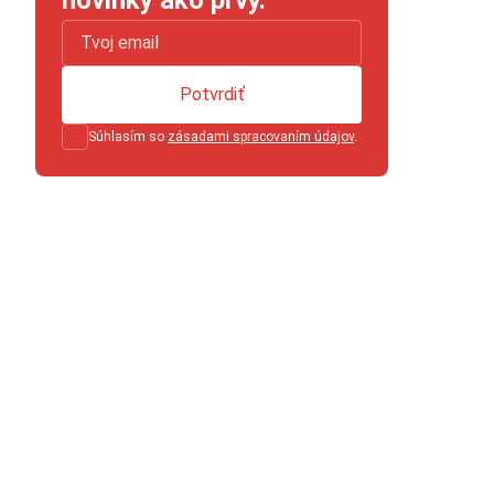
Potvrdiť
Súhlasím so
zásadami spracovaním údajov
.