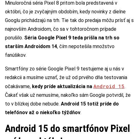
Minuloročná séria Pixel 8 pritom bola predstavená v
októbri, čo je zvyčajným obdobím, kedy novinky z dielne
Googlu prichádzajú na trh. Tie tak do predaja môžu prísť aj s
najnovším Androidom, čo sa v tohtoročnom prípade
porušilo.
Séria Google Pixel 9 teda prišla na trh so
starším Androidom 14
, čím nepotešila množstvo
fanúšikov.
Smartfóny zo série Google Pixel 9 testujeme aj u nás v
redakcii a musíme uznať, že už od prvého dňa testovania
Android 15
očakávame,
kedy príde aktualizácia na
.
Čakať však už nemusíme, nakoľko sám Google potvrdil, že
to v blízkej dobe nebude.
Android 15 totiž príde do
telefónov až o niekoľko týždňov
.
Android 15 do smartfónov Pixel