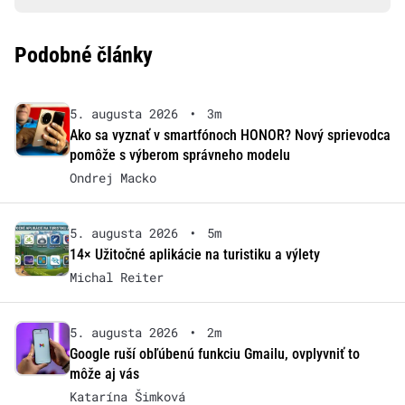
Podobné články
5. augusta 2026
•
3m
Ako sa vyznať v smartfónoch HONOR? Nový sprievodca
pomôže s výberom správneho modelu
Ondrej Macko
5. augusta 2026
•
5m
14× Užitočné aplikácie na turistiku a výlety
Michal Reiter
5. augusta 2026
•
2m
Google ruší obľúbenú funkciu Gmailu, ovplyvniť to
môže aj vás
Katarína Šimková