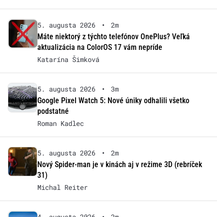
5. augusta 2026
•
2m
Máte niektorý z týchto telefónov OnePlus? Veľká
aktualizácia na ColorOS 17 vám nepríde
Katarína Šimková
5. augusta 2026
•
3m
Google Pixel Watch 5: Nové úniky odhalili všetko
podstatné
Roman Kadlec
5. augusta 2026
•
2m
Nový Spider-man je v kinách aj v režime 3D (rebríček
31)
Michal Reiter
4. augusta 2026
•
2m