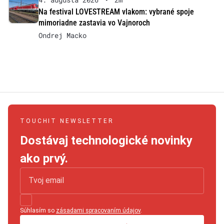
Na festival LOVESTREAM vlakom: vybrané spoje
mimoriadne zastavia vo Vajnoroch
Ondrej Macko
TOUCHIT NEWSLETTER
Dostávaj technologické novinky
ako prvý.
Súhlasím so
zásadami spracovaním údajov
.