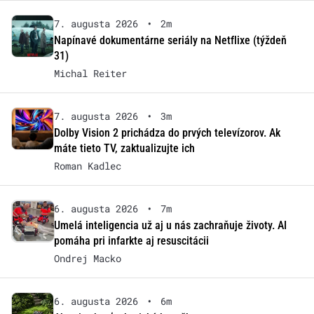
7. augusta 2026
•
2m
Napínavé dokumentárne seriály na Netflixe (týždeň
31)
Michal Reiter
7. augusta 2026
•
3m
Dolby Vision 2 prichádza do prvých televízorov. Ak
máte tieto TV, zaktualizujte ich
Roman Kadlec
6. augusta 2026
•
7m
Umelá inteligencia už aj u nás zachraňuje životy. AI
pomáha pri infarkte aj resuscitácii
Ondrej Macko
6. augusta 2026
•
6m