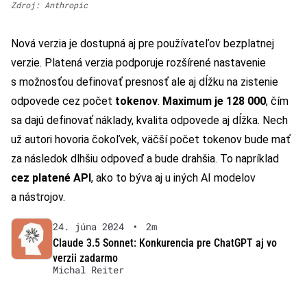
Zdroj: Anthropic
Nová verzia je dostupná aj pre používateľov bezplatnej
verzie. Platená verzia podporuje rozšírené nastavenie
s možnosťou definovať presnosť ale aj dĺžku na zistenie
odpovede cez počet
tokenov
.
Maximum je 128 000
, čím
sa dajú definovať náklady, kvalita odpovede aj dĺžka. Nech
už autori hovoria čokoľvek, väčší počet tokenov bude mať
za následok dlhšiu odpoveď a bude drahšia. To napríklad
cez platené API
, ako to býva aj u iných AI modelov
a nástrojov.
24. júna 2024
•
2m
Claude 3.5 Sonnet: Konkurencia pre ChatGPT aj vo
verzii zadarmo
Michal Reiter