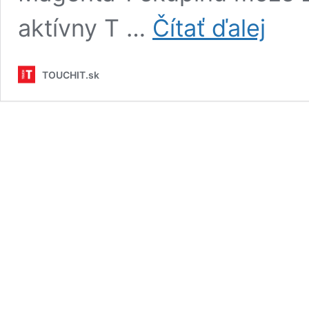
Čo
aktívny T …
Čítať ďalej
je
to
Magenta
TOUCHIT.sk
1
skupina