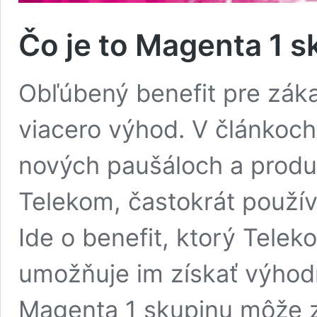
Čo je to Magenta 1 s
Obľúbený benefit pre zák
viacero výhod. V článkoch
nových paušáloch a produk
Telekom, častokrát použí
Ide o benefit, ktorý Tele
umožňuje im získať výhodn
Magenta 1 skupinu môže z