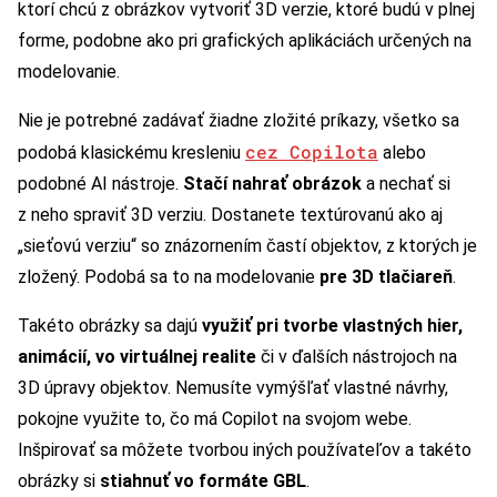
ktorí chcú z obrázkov vytvoriť 3D verzie, ktoré budú v plnej
forme, podobne ako pri grafických aplikáciách určených na
modelovanie.
Nie je potrebné zadávať žiadne zložité príkazy, všetko sa
cez Copilota
podobá klasickému kresleniu
alebo
podobné AI nástroje.
Stačí nahrať obrázok
a nechať si
z neho spraviť 3D verziu. Dostanete textúrovanú ako aj
„sieťovú verziu“ so znázornením častí objektov, z ktorých je
zložený. Podobá sa to na modelovanie
pre 3D tlačiareň
.
Takéto obrázky sa dajú
využiť pri tvorbe vlastných hier,
animácií, vo virtuálnej realite
či v ďalších nástrojoch na
3D úpravy objektov. Nemusíte vymýšľať vlastné návrhy,
pokojne využite to, čo má Copilot na svojom webe.
Inšpirovať sa môžete tvorbou iných používateľov a takéto
obrázky si
stiahnuť vo formáte GBL
.