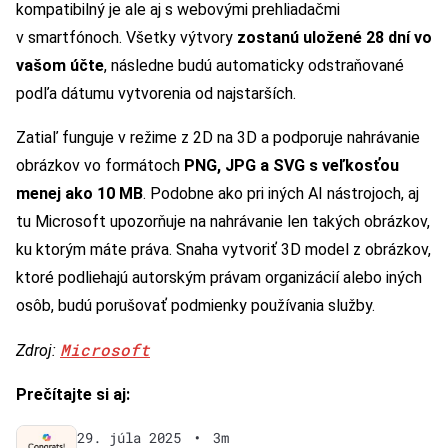
kompatibilný je ale aj s webovými prehliadačmi
v smartfónoch. Všetky výtvory
zostanú uložené 28 dní vo
vašom účte
, následne budú automaticky odstraňované
podľa dátumu vytvorenia od najstarších.
Zatiaľ funguje v režime z 2D na 3D a podporuje nahrávanie
obrázkov vo formátoch
PNG, JPG a SVG s veľkosťou
menej ako 10 MB
. Podobne ako pri iných AI nástrojoch, aj
tu Microsoft upozorňuje na nahrávanie len takých obrázkov,
ku ktorým máte práva. Snaha vytvoriť 3D model z obrázkov,
ktoré podliehajú autorským právam organizácií alebo iných
osôb, budú porušovať podmienky používania služby.
Microsoft
Zdroj:
Prečítajte si aj:
29. júla 2025
•
3m