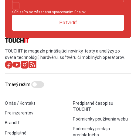
Súhlasím so
zásadami spracovaním údajov
.
Potvrdiť
TOUCHIT je magazín prinášajúci novinky, testy a analýzy zo
sveta technológií, hardvéru, softvéru či mobilných operátorov.
Tmavý režim
O nás / Kontakt
Predplatné časopisu
TOUCHIT
Pre inzerentov
Podmienky používania webu
BrandIT
Podmienky predaja
Predplatné
predplatného