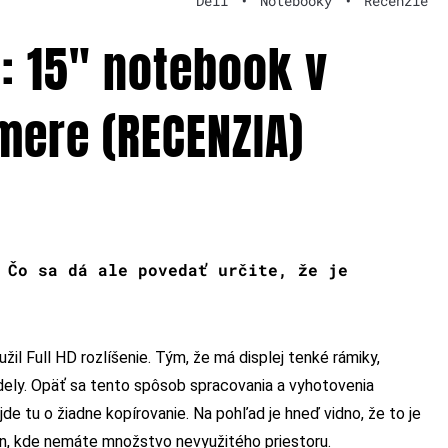
Dell
•
Notebooky
•
Recenzie
0: 15″ notebook v
ere (RECENZIA)
 Čo sa dá ale povedať určite, že je
užil Full HD rozlíšenie. Tým, že má displej tenké rámiky,
dely. Opäť sa tento spôsob spracovania a vyhotovenia
de tu o žiadne kopírovanie. Na pohľad je hneď vidno, že to je
ajn, kde nemáte množstvo nevyužitého priestoru.