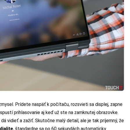
zmysel. Prídete naspäť k počítaču, rozsvieti sa displej, zapne
spustí prihlasovanie aj keď už ste na zamknutej obrazovke.
 dá vidieť a zažiť. Skutočne malý detail, ale je tak príjemný, že
ialite
, štandardne sa po 60 sekundách automaticky