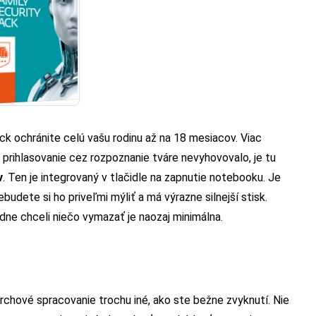
 ochránite celú vašu rodinu až na 18 mesiacov. Viac
y prihlasovanie cez rozpoznanie tváre nevyhovovalo, je tu
v
. Ten je integrovaný v tlačidle na zapnutie notebooku. Je
udete si ho priveľmi mýliť a má výrazne silnejší stisk.
ne chceli niečo vymazať je naozaj minimálna.
ovrchové spracovanie trochu iné, ako ste bežne zvyknutí. Nie