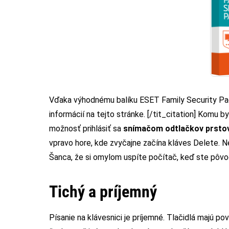
Vďaka výhodnému balíku ESET Family Security Pack
informácií
na tejto stránke
. [/tit_citation] Komu b
možnosť prihlásiť sa
snímačom odtlačkov prsto
vpravo hore, kde zvyčajne začína kláves Delete. Neb
Šanca, že si omylom uspíte počítač, keď ste pôvod
Tichý a príjemný
Písanie na klávesnici je príjemné. Tlačidlá majú p