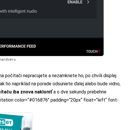
hardvéru
 na počítači nepracujete a nezamknete ho, po chvíli displej
ak ho napríklad na porade odsuniete ďalej alebo bude vidno,
čítaču iba znova nakloniť
a o dve sekundy prebehne
t_citation color=“#016876″ padding=“20px“ float=“left“ font-