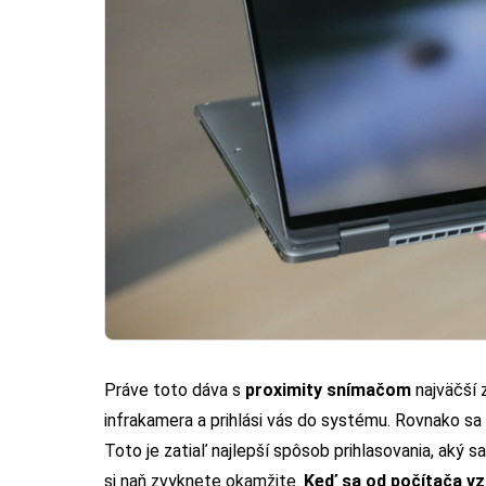
Práve toto dáva s
proximity snímačom
najväčší 
infrakamera a prihlási vás do systému. Rovnako sa 
Toto je zatiaľ najlepší spôsob prihlasovania, aký sa
si naň zvyknete okamžite.
Keď sa od počítača vzd