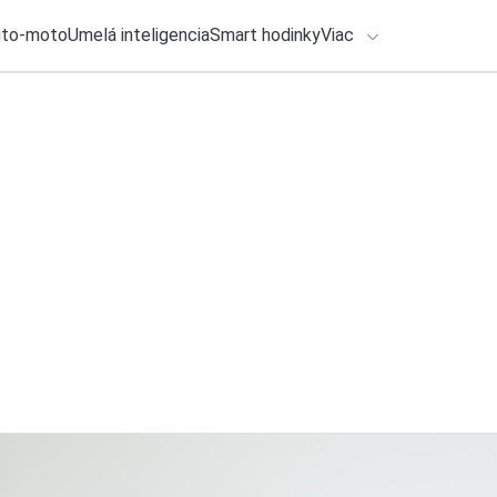
uto-moto
Umelá inteligencia
Smart hodinky
Viac
HLO BY VÁS ZAUJÍMAŤ
lačové správy
7. augusta 2026
•
1m
ChatGPT poskytne n
ADÁVANIA
verzii zadarmo
Zadajte frázu pre vyhľadanie
Michal Reiter