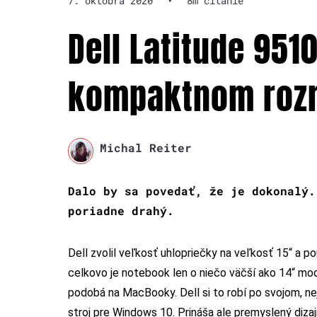
7. októbra 2020
•
8m čítanie
Dell Latitude 951
kompaktnom rozm
Michal Reiter
Dalo by sa povedať, že je dokonalý.
poriadne drahý.
Dell zvolil veľkosť uhlopriečky na veľkosť 15“ a po
celkovo je notebook len o niečo väčší ako 14“ mo
podobá na MacBooky. Dell si to robí po svojom, nej
stroj pre Windows 10. Prináša ale premyslený diz