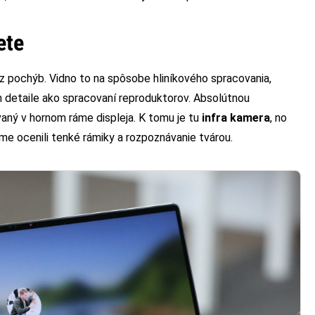
ete
z pochýb. Vidno to na spôsobe hliníkového spracovania,
m detaile ako spracovaní reproduktorov. Absolútnou
ovaný v hornom ráme displeja. K tomu je tu
infra kamera
, no
me ocenili tenké rámiky a rozpoznávanie tvárou.