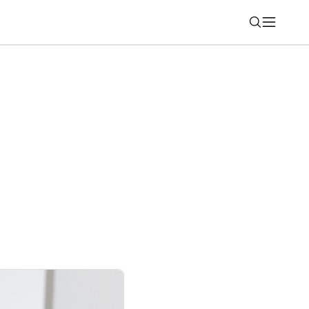
Nájsť
eobmedzené textové konverzácie aj pri