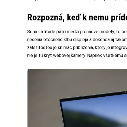
Rozpozná, keď k nemu príd
Séria Latitude patrí medzi prémiové modely, to be
riešenia otočného kĺbu displeja a dokonca aj tako
záležitosťou je snímač priblíženia, ktorý je integr
nie je tu kryt webovej kamery. Napriek všetkému s