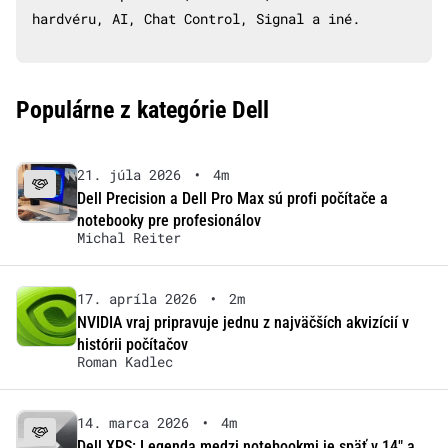
hardvéru, AI, Chat Control, Signal a iné.
Populárne z kategórie Dell
21. júla 2026
•
4m
Dell Precision a Dell Pro Max sú profi počítače a
notebooky pre profesionálov
Michal Reiter
17. apríla 2026
•
2m
NVIDIA vraj pripravuje jednu z najväčších akvizícií v
histórii počítačov
Roman Kadlec
14. marca 2026
•
4m
Dell XPS: Legenda medzi notebookmi je späť v 14″ a