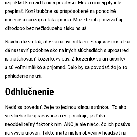
napríklad k smartfónu a počítaču. Medzi nimi aj plynule
prepínať. Konštrukčne sú prispôsobené na pohodlné
nosenie a naozaj sa tak aj nosia. Môžete ich používať aj
dlhodobo bez nežiaduceho tlaku na uši.
Navrhnuté sú tak, aby sa na uši pritlačili. Spojovací most sa
dá nastaviť podobne ako na iných slúchadlách a uprostred
je „naťahovací“ koženkový pás. Z
koženky
sú aj náušníky
a sú veľmi mäkké a príjemné. Dalo by sa povedať, že je to
pohladenie na uši.
Odhlučnenie
Nedá sa povedať, že je to jedinou silnou stránkou. To ako
sú slúchadlá spracované a čo ponúkajú, je ďalší
neoddeliteľný faktor k nim. ANC je ale niečo, čo ich posúva
na vyššiu úroveň. Takto máte nielen obyčajný headset na