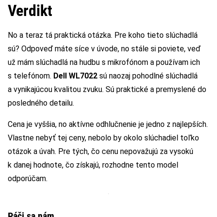
Verdikt
No a teraz tá praktická otázka. Pre koho tieto slúchadlá
sú? Odpoveď máte síce v úvode, no stále si poviete, veď
už mám slúchadlá na hudbu s mikrofónom a používam ich
s telefónom.
Dell WL7022
sú naozaj pohodlné slúchadlá
a vynikajúcou kvalitou zvuku. Sú praktické a premyslené do
posledného detailu.
Cena je vyššia, no aktívne odhlučnenie je jedno z najlepších.
Vlastne nebyť tej ceny, nebolo by okolo slúchadiel toľko
otázok a úvah. Pre tých, čo cenu nepovažujú za vysokú
k danej hodnote, čo získajú, rozhodne tento model
odporúčam.
Páči sa nám