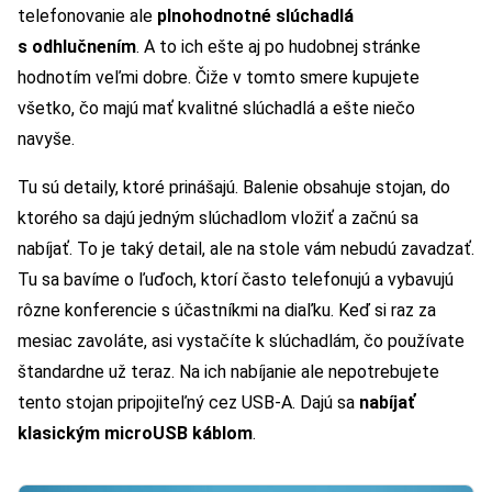
telefonovanie ale
plnohodnotné slúchadlá
s odhlučnením
. A to ich ešte aj po hudobnej stránke
hodnotím veľmi dobre. Čiže v tomto smere kupujete
všetko, čo majú mať kvalitné slúchadlá a ešte niečo
navyše.
Tu sú detaily, ktoré prinášajú. Balenie obsahuje stojan, do
ktorého sa dajú jedným slúchadlom vložiť a začnú sa
nabíjať. To je taký detail, ale na stole vám nebudú zavadzať.
Tu sa bavíme o ľuďoch, ktorí často telefonujú a vybavujú
rôzne konferencie s účastníkmi na diaľku. Keď si raz za
mesiac zavoláte, asi vystačíte k slúchadlám, čo používate
štandardne už teraz. Na ich nabíjanie ale nepotrebujete
tento stojan pripojiteľný cez USB-A. Dajú sa
nabíjať
klasickým
microUSB káblom
.