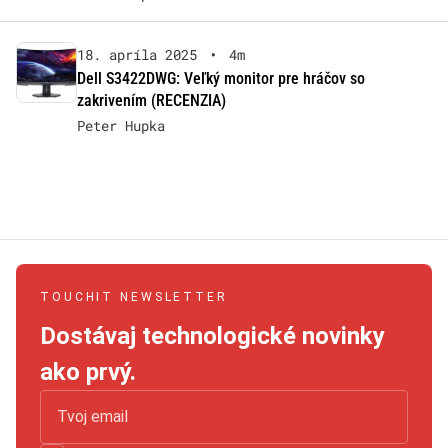
18. apríla 2025
•
4m
Dell S3422DWG: Veľký monitor pre hráčov so
zakrivením (RECENZIA)
Peter Hupka
TOUCHIT NEWSLETTER
Dostávaj technologické novinky
ako prvý.