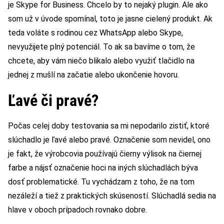
je Skype for Business. Chcelo by to nejaký plugin. Ale ako
som už v úvode spomínal, toto je jasne cielený produkt. Ak
teda voláte s rodinou cez WhatsApp alebo Skype,
nevyužijete plný potenciál. To ak sa bavíme o tom, že
chcete, aby vám niečo blikalo alebo využiť tlačidlo na
jednej z mušlí na začatie alebo ukončenie hovoru.
Ľavé či pravé?
Počas celej doby testovania sa mi nepodarilo zistiť, ktoré
slúchadlo je ľavé alebo pravé. Označenie som nevidel, ono
je fakt, že výrobcovia používajú čierny výlisok na čiernej
farbe a nájsť označenie hoci na iných slúchadlách býva
dosť problematické. Tu vychádzam z toho, že na tom
nezáleží a tiež z praktických skúseností. Slúchadlá sedia na
hlave v oboch prípadoch rovnako dobre.