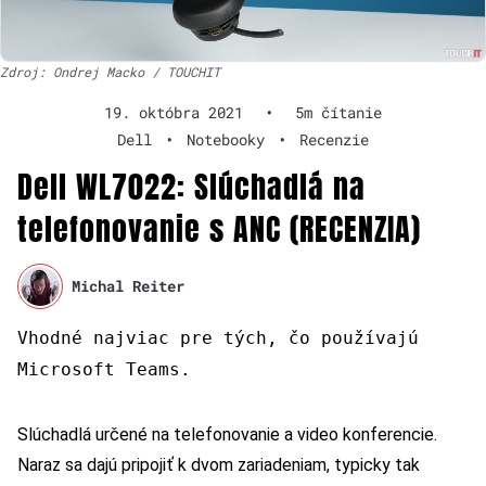
Zdroj: Ondrej Macko / TOUCHIT
19. októbra 2021
•
5m čítanie
Dell
•
Notebooky
•
Recenzie
Dell WL7022: Slúchadlá na
telefonovanie s ANC (RECENZIA)
Michal Reiter
Vhodné najviac pre tých, čo používajú
Microsoft Teams.
Slúchadlá určené na telefonovanie a video konferencie.
Naraz sa dajú pripojiť k dvom zariadeniam, typicky tak