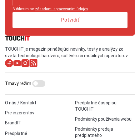
Súhlasím so
zásadami spracovaním údajov
.
Potvrdiť
TOUCHIT je magazín prinášajúci novinky, testy a analýzy zo
sveta technológií, hardvéru, softvéru či mobilných operátorov.
Tmavý režim
O nás / Kontakt
Predplatné časopisu
TOUCHIT
Pre inzerentov
Podmienky používania webu
BrandIT
Podmienky predaja
Predplatné
predplatného