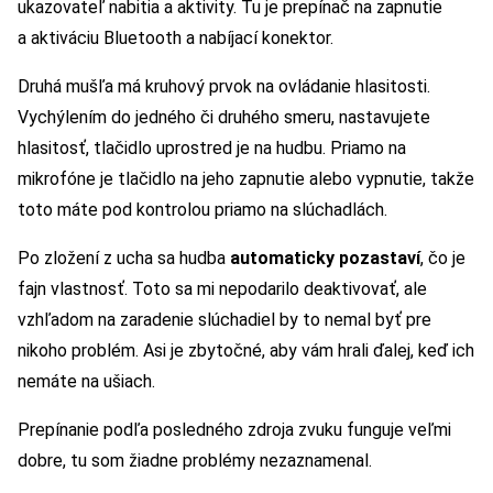
ukazovateľ nabitia a aktivity. Tu je prepínač na zapnutie
a aktiváciu Bluetooth a nabíjací konektor.
Druhá mušľa má kruhový prvok na ovládanie hlasitosti.
Vychýlením do jedného či druhého smeru, nastavujete
hlasitosť, tlačidlo uprostred je na hudbu. Priamo na
mikrofóne je tlačidlo na jeho zapnutie alebo vypnutie, takže
toto máte pod kontrolou priamo na slúchadlách.
Po zložení z ucha sa hudba
automaticky pozastaví
, čo je
fajn vlastnosť. Toto sa mi nepodarilo deaktivovať, ale
vzhľadom na zaradenie slúchadiel by to nemal byť pre
nikoho problém. Asi je zbytočné, aby vám hrali ďalej, keď ich
nemáte na ušiach.
Prepínanie podľa posledného zdroja zvuku funguje veľmi
dobre, tu som žiadne problémy nezaznamenal.