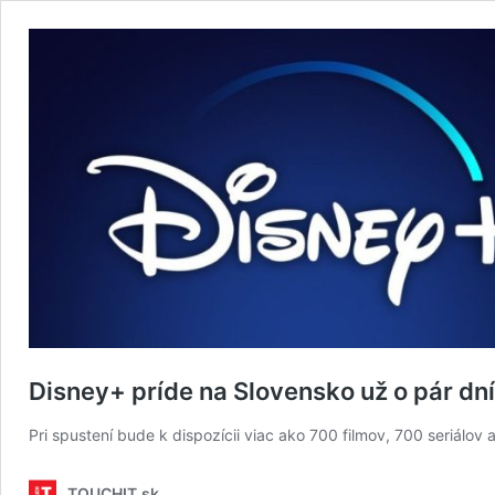
Disney+ príde na Slovensko už o pár dní:
Pri spustení bude k dispozícii viac ako 700 filmov, 700 seriálov 
TOUCHIT.sk