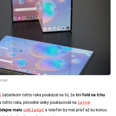
gital
5
začiatkom tohto roka poukázal na to, že
tri-fold na trhu
letné
a tohto roka, pôvodné úniky poukazovali na
odkladať
 údajne malo
a telefón by mal prísť až ku koncu