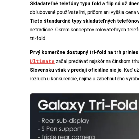
Skladateľné telefóny typu fold a flip sú už dne
obľubované používateľmi, pričom ani vyššia cena 
Tieto štandardné typy skladateľných telefónov
netradičné. Okrem konceptov rolovateľných telefó
tri-fold.
Prvý komerčne dostupný tri-fold na trh prinies
Ultimate
začal predávať najskôr na čínskom trh
Slovensku však v predaji oficiálne nie je
. Keď u
rozruch u konkurencie, najmä u zabehnutého výrob