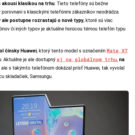
s akousi klasikou na trhu
. Tieto telefóny sú bežne
v porovnaní s klasickými telefónmi zákazníkov neodrádza.
 ale postupne rozrastajú o nové typy
, ktoré sú viac
nov či iných typov je aktuálne horúcou témou telefón typu
Mate XT
ol čínsky Huawei
, ktorý tento model s označením
aj na globálnom trhu
u. Aktuálne je ale dostupný
,
na
ž ale s takýmto telefónom dokázal prísť Huawei, tak vyvolal
cu skladačiek, Samsungu.