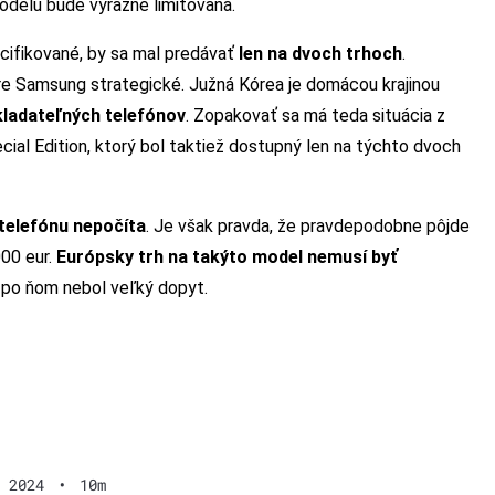
odelu bude výrazne limitovaná.
cifikované, by sa mal predávať
len na dvoch trhoch
.
 pre Samsung strategické. Južná Kórea je domácou krajinou
kladateľných telefónov
. Zopakovať sa má teda situácia z
ial Edition, ktorý bol taktiež dostupný len na týchto dvoch
telefónu nepočíta
. Je však pravda, že pravdepodobne pôjde
000 eur.
Európsky trh na takýto model nemusí byť
e po ňom nebol veľký dopyt.
 2024
•
10m