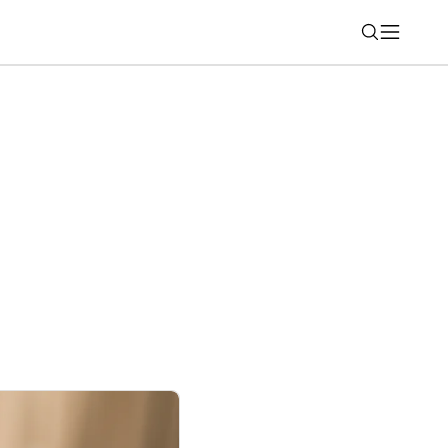
Nájsť
ch Ultra2 majú o 35 % väčšiu batériu.
u výdrž na jedno nabitie