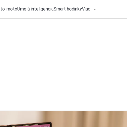
uto-moto
Umelá inteligencia
Smart hodinky
Viac
HLO BY VÁS ZAUJÍMAŤ
lačové správy
28. júla 2026
•
3m
ADÁVANIA
Samsung Galaxy Wat
Otestoval som reáln
Zadajte frázu pre vyhľadanie
Roman Kadlec