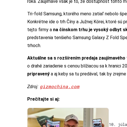
roka. Zaujímavé však je to, že dostupnosť tohto m
Tri-fold Samsung, ktorého meno zatiaľ nebolo špe
Konkrétne ide o trh Číny a Južnej Kórei, ktoré sú
tejto firmy a
na čínskom trhu je vysoký odbyt s
predstavenia tenšieho Samsung Galaxy Z Fold Spec
trhoch.
Aktuálne sa s rozšírením predaja zaujímavého 
o drahé zariadenie s cenou blížiacou sa k hranici 2
pripravený
a aj keby sa tu predával, tak by zrejm
gizmochina.com
Zdroj:
Prečítajte si aj:
10. júla