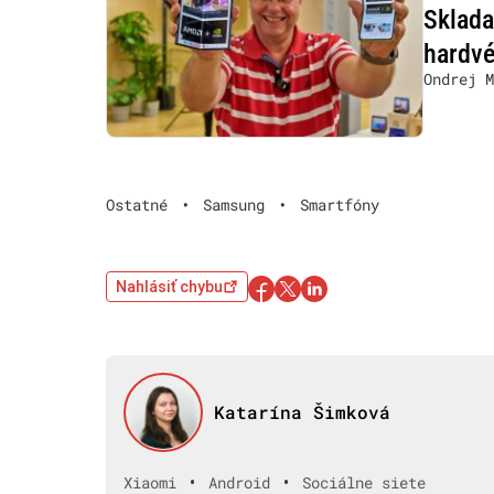
Sklada
hardvé
Ondrej M
Ostatné
•
Samsung
•
Smartfóny
Nahlásiť chybu
Katarína Šimková
•
•
Xiaomi
Android
Sociálne siete