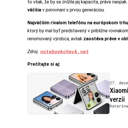
to však, že by sa znížila jej kapacita, práve naopak
väčšia
v porovnaní s prvou generáciou.
Najväčším rivalom telefónu na európskom tr
ktorý by mal byť predstavený v približne rovnako
renomovaný výrobca, avšak
zaostáva práve v obl
notebookcheck.net
Zdroj:
Prečítajte si aj:
27. dece
Xiaomi
verzii
Katarína