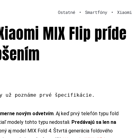
Ostatné
•
Smartfóny
•
Xiaomi
iaomi MIX Flip príde
pšením
y už poznáme prvé špecifikácie.
pomerne novým odvetvím
. Aj keď prvý telefón typu fold
zatiaľ modely tohto typu nedostali.
Predávajú sa len na
ený aj model MIX Fold 4. Štvrtá generácia foldového