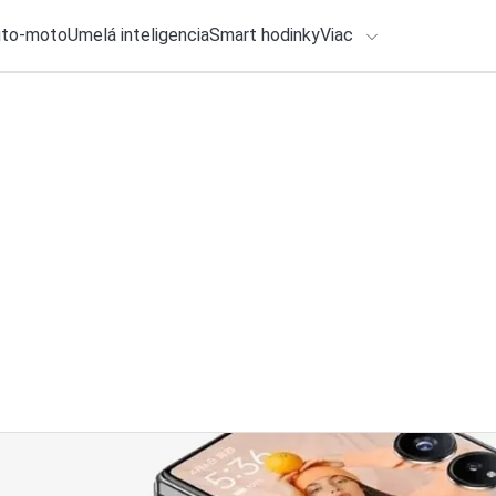
uto-moto
Umelá inteligencia
Smart hodinky
Viac
HLO BY VÁS ZAUJÍMAŤ
lačové správy
3. augusta 2026
•
2m
ADÁVANIA
Microsoft zrýchli 
Michal Reiter
Zadajte frázu pre vyhľadanie