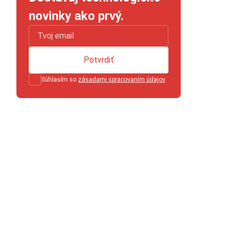
novinky ako prvý.
Potvrdiť
Súhlasím so
zásadami spracovaním údajov
.