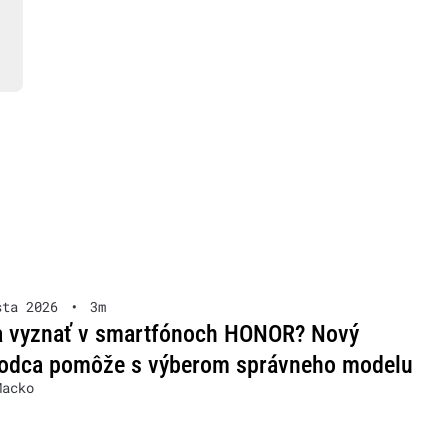
sta 2026
•
3m
a vyznať v smartfónoch HONOR? Nový
vodca pomôže s výberom správneho modelu
Macko