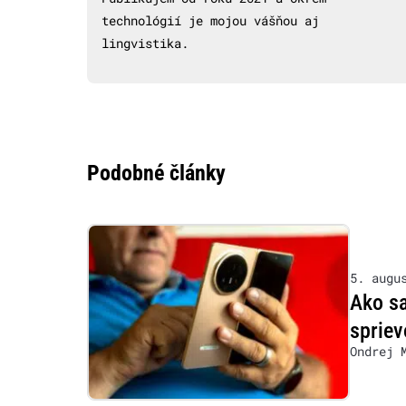
technológií je mojou vášňou aj
lingvistika.
Podobné články
5. augu
Ako s
sprie
Ondrej 