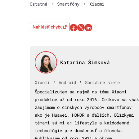
Ostatné
•
Smartfóny
•
Xiaomi
Nahlásiť chybu
Katarína Šimková
•
•
Xiaomi
Android
Sociálne siete
Špecializujem sa najmä na tému Xiaomi
produktov už od roku 2016. Celkovo sa však
zaujímam o čínskych výrobcov smartfónov
ako je Huawei, HONOR a ďalších. Blízkymi
témami sú mi aj lifestyle a každodenné
technológie pre domácnosť a človeka.
Publikujem od roku 2021 a okrem