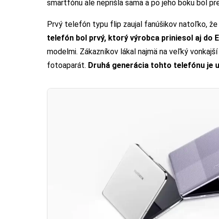
smartfónu ale neprišla sama a po jeho boku bol p
Prvý telefón typu flip zaujal fanúšikov natoľko, že
telefón bol prvý, ktorý výrobca priniesol aj do 
modelmi. Zákazníkov lákal najmä na veľký vonkajší
fotoaparát.
Druhá generácia tohto telefónu je u