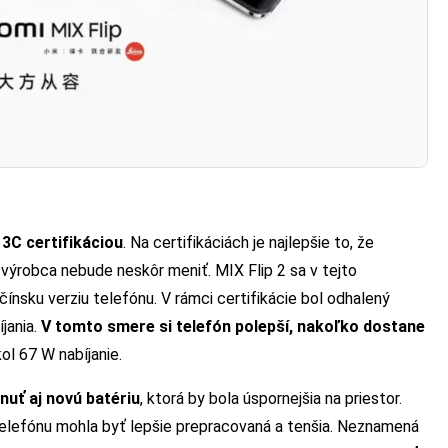
 3C certifikáciou
. Na certifikáciách je najlepšie to, že
ž výrobca nebude neskôr meniť. MIX Flip 2 sa v tejto
 čínsku verziu telefónu. V rámci certifikácie bol odhalený
jania.
V tomto smere si telefón polepší, nakoľko dostane
l 67 W nabíjanie.
nuť aj novú batériu
, ktorá by bola úspornejšia na priestor.
 telefónu mohla byť lepšie prepracovaná a tenšia. Neznamená