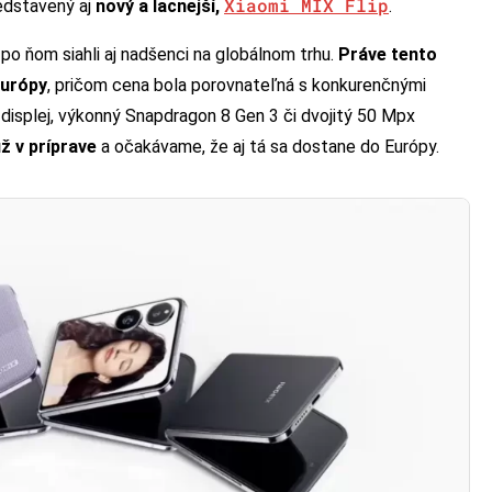
Xiaomi MIX Flip
redstavený aj
nový a lacnejší,
.
 po ňom siahli aj nadšenci na globálnom trhu.
Práve tento
Európy
, pričom cena bola porovnateľná s konkurenčnými
 displej, výkonný Snapdragon 8 Gen 3 či dvojitý 50 Mpx
ž v príprave
a očakávame, že aj tá sa dostane do Európy.