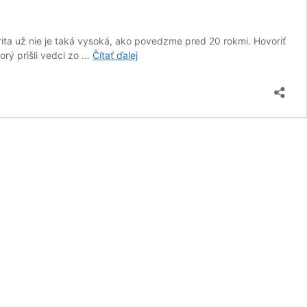
ita už nie je taká vysoká, ako povedzme pred 20 rokmi. Hovoriť
Vrátia
rý prišli vedci zo …
Čítať ďalej
sa
optické
disky
do
módy?
S
takouto
kapacitou
by
mohli