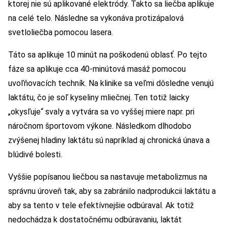
ktorej nie sú aplikované elektródy. Takto sa liečba aplikuje
na celé telo. Následne sa vykonáva protizápalová
svetloliečba pomocou lasera.
Táto sa aplikuje 10 minút na poškodenú oblasť. Po tejto
fáze sa aplikuje cca 40-minútová masáž pomocou
uvoľňovacích techník. Na klinike sa veľmi dôsledne venujú
laktátu, čo je soľ kyseliny mliečnej. Ten totiž laicky
„okysľuje“ svaly a vytvára sa vo vyššej miere napr. pri
náročnom športovom výkone. Následkom dlhodobo
zvýšenej hladiny laktátu sú napríklad aj chronická únava a
blúdivé bolesti.
Vyššie popísanou liečbou sa nastavuje metabolizmus na
správnu úroveň tak, aby sa zabránilo nadprodukcii laktátu a
aby sa tento v tele efektívnejšie odbúraval. Ak totiž
nedochádza k dostatočnému odbúravaniu, laktát