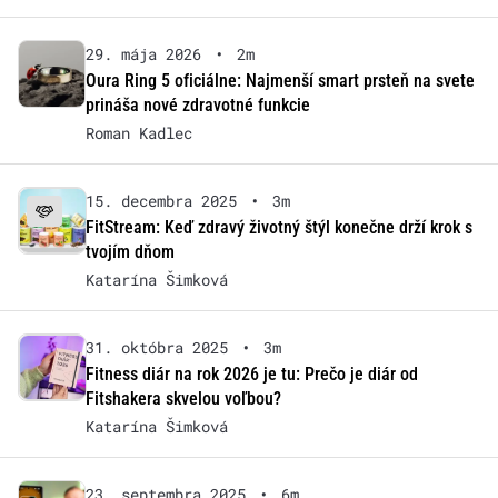
29. mája 2026
•
2m
Oura Ring 5 oficiálne: Najmenší smart prsteň na svete
prináša nové zdravotné funkcie
Roman Kadlec
15. decembra 2025
•
3m
FitStream: Keď zdravý životný štýl konečne drží krok s
tvojím dňom
Katarína Šimková
31. októbra 2025
•
3m
Fitness diár na rok 2026 je tu: Prečo je diár od
Fitshakera skvelou voľbou?
Katarína Šimková
23. septembra 2025
•
6m