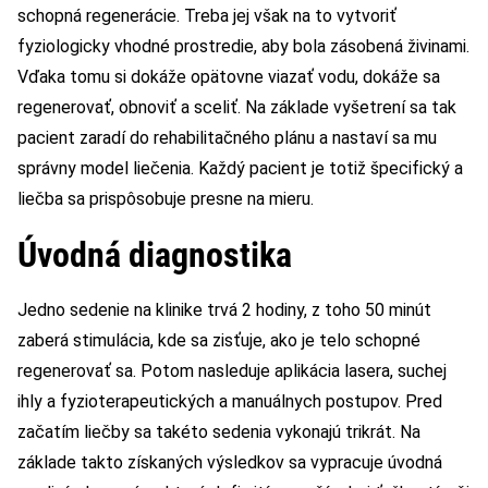
schopná regenerácie. Treba jej však na to vytvoriť
fyziologicky vhodné prostredie, aby bola zásobená živinami.
Vďaka tomu si dokáže opätovne viazať vodu, dokáže sa
regenerovať, obnoviť a sceliť. Na základe vyšetrení sa tak
pacient zaradí do rehabilitačného plánu a nastaví sa mu
správny model liečenia. Každý pacient je totiž špecifický a
liečba sa prispôsobuje presne na mieru.
Úvodná diagnostika
Jedno sedenie na klinike trvá 2 hodiny, z toho 50 minút
zaberá stimulácia, kde sa zisťuje, ako je telo schopné
regenerovať sa. Potom nasleduje aplikácia lasera, suchej
ihly a fyzioterapeutických a manuálnych postupov. Pred
začatím liečby sa takéto sedenia vykonajú trikrát. Na
základe takto získaných výsledkov sa vypracuje úvodná