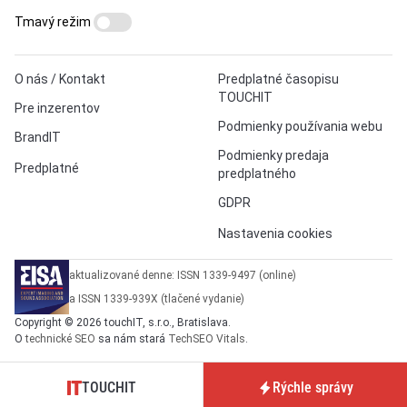
Tmavý režim
O nás / Kontakt
Predplatné časopisu
TOUCHIT
Pre inzerentov
Podmienky používania webu
BrandIT
Podmienky predaja
Predplatné
predplatného
GDPR
Nastavenia cookies
aktualizované denne: ISSN 1339-9497 (online)
a ISSN 1339-939X (tlačené vydanie)
Copyright © 2026 touchIT, s.r.o., Bratislava.
O
technické SEO
sa nám stará
TechSEO Vitals
.
TOUCHIT
Rýchle správy