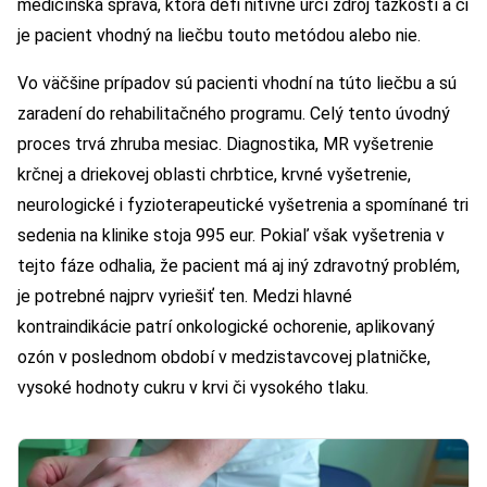
medicínska správa, ktorá defi nitívne určí zdroj ťažkostí a či
je pacient vhodný na liečbu touto metódou alebo nie.
Vo väčšine prípadov sú pacienti vhodní na túto liečbu a sú
zaradení do rehabilitačného programu. Celý tento úvodný
proces trvá zhruba mesiac. Diagnostika, MR vyšetrenie
krčnej a driekovej oblasti chrbtice, krvné vyšetrenie,
neurologické i fyzioterapeutické vyšetrenia a spomínané tri
sedenia na klinike stoja 995 eur. Pokiaľ však vyšetrenia v
tejto fáze odhalia, že pacient má aj iný zdravotný problém,
je potrebné najprv vyriešiť ten. Medzi hlavné
kontraindikácie patrí onkologické ochorenie, aplikovaný
ozón v poslednom období v medzistavcovej platničke,
vysoké hodnoty cukru v krvi či vysokého tlaku.