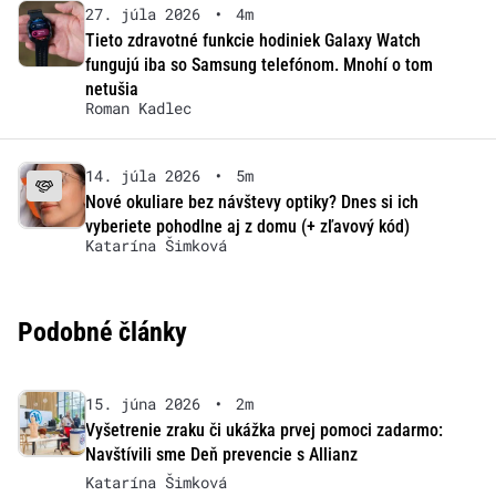
27. júla 2026
•
4m
Tieto zdravotné funkcie hodiniek Galaxy Watch
fungujú iba so Samsung telefónom. Mnohí o tom
netušia
Roman Kadlec
14. júla 2026
•
5m
Nové okuliare bez návštevy optiky? Dnes si ich
vyberiete pohodlne aj z domu (+ zľavový kód)
Katarína Šimková
Podobné články
15. júna 2026
•
2m
Vyšetrenie zraku či ukážka prvej pomoci zadarmo:
Navštívili sme Deň prevencie s Allianz
Katarína Šimková