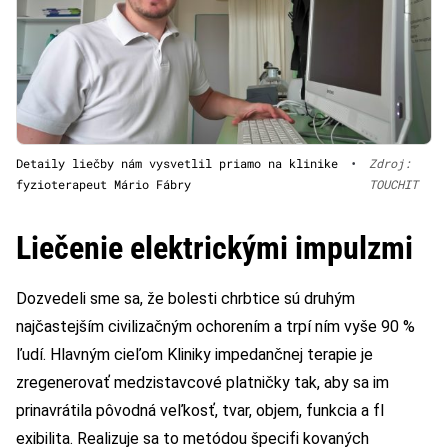
Detaily liečby nám vysvetlil priamo na klinike
•
Zdroj:
fyzioterapeut Mário Fábry
TOUCHIT
Liečenie elektrickými impulzmi
Dozvedeli sme sa, že bolesti chrbtice sú druhým
najčastejším civilizačným ochorením a trpí ním vyše 90 %
ľudí. Hlavným cieľom Kliniky impedančnej terapie je
zregenerovať medzistavcové platničky tak, aby sa im
prinavrátila pôvodná veľkosť, tvar, objem, funkcia a fl
exibilita. Realizuje sa to metódou špecifi kovaných