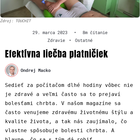
Zdroj: TOUCHIT
29. marca 2023
•
8m čítanie
Zdravie
•
Ostatné
Efektívna liečba platničiek
Ondrej Macko
Sedieť za počítačom dlhé hodiny vôbec nie
je zdravé a veľmi často sa to prejaví
bolesťami chrbta. V našom magazíne sa
často venujeme zdravému životnému štýlu a
kvalite života, a tak nás zaujímalo, čo
vlastne spôsobuje bolesti chrbta. A
hlavne, čo sa s tým dá robiť.