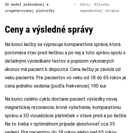
3D model poškodenej a
•
Zdroj: Klinika
zregenerovanej platničky
impedančnej terapie
Ceny a výsledné správy
Na konci liečby sa vypracuje komparatívna správa, ktorá
porovnáva stav pred liečbou a po nej a túto správu spolu s
detailnými výsledkami testov a popisom vykonaných
úkonov má pacient k dispozícii. Cena liečby je závislá od
veku pacienta. Pre pacientov vo veku od 18 do 65 rokov je
cena jedného sedenia (podľa frekvencie) 190 eur.
Na konci celého cyklu dostane pacient výsledky novej
magnetickej rezonancie, krvné vyšetrenie, komparatívnu
správu a 3D vizualizácie platničiek v stave pred a po liečbe.
Na to treba v optimálnom prípade absolvovať cca 35
sedení. Pre pacientov do 18 rokov alebo nad 65 rokov