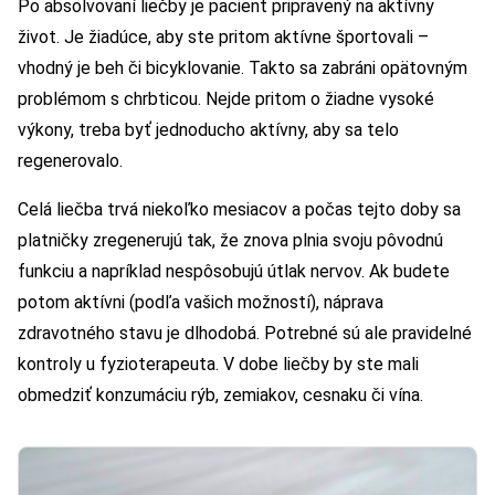
Po absolvovaní liečby je pacient pripravený na aktívny
život. Je žiadúce, aby ste pritom aktívne športovali –
vhodný je beh či bicyklovanie. Takto sa zabráni opätovným
problémom s chrbticou. Nejde pritom o žiadne vysoké
výkony, treba byť jednoducho aktívny, aby sa telo
regenerovalo.
Celá liečba trvá niekoľko mesiacov a počas tejto doby sa
platničky zregenerujú tak, že znova plnia svoju pôvodnú
funkciu a napríklad nespôsobujú útlak nervov. Ak budete
potom aktívni (podľa vašich možností), náprava
zdravotného stavu je dlhodobá. Potrebné sú ale pravidelné
kontroly u fyzioterapeuta. V dobe liečby by ste mali
obmedziť konzumáciu rýb, zemiakov, cesnaku či vína.