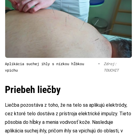
Aplikácia suchej ihly s nízkou hĺbkou
•
Zdroj:
vpichu
TOUCHIT
Priebeh liečby
Liečba pozostáva z toho, že na telo sa aplikujú elektródy,
cez ktoré telo dostáva z prístroja elektrické impulzy. Tieto
pôsobia do hĺbky a menia vodivosť kože. Nasleduje
aplikácia suchej ihly, pričom ihly sa vpichujú do oblasti, v