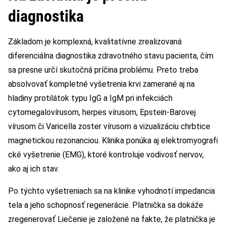
diagnostika
Základom je komplexná, kvalitatívne zrealizovaná
diferenciálna diagnostika zdravotného stavu pacienta, čím
sa presne určí skutočná príčina problému. Preto treba
absolvovať kompletné vyšetrenia krvi zamerané aj na
hladiny protilátok typu IgG a IgM pri infekciách
cytomegalovírusom, herpes vírusom, Epstein-Barovej
vírusom či Varicella zoster vírusom a vizualizáciu chrbtice
magnetickou rezonanciou. Klinika ponúka aj elektromyografi
cké vyšetrenie (EMG), ktoré kontroluje vodivosť nervov,
ako aj ich stav.
Po týchto vyšetreniach sa na klinike vyhodnotí impedancia
tela a jeho schopnosť regenerácie. Platnička sa dokáže
zregenerovať Liečenie je založené na fakte, že platnička je