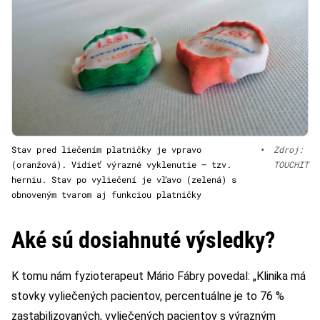
Stav pred liečením platničky je vpravo
•
Zdroj:
(oranžová). Vidieť výrazné vyklenutie – tzv.
TOUCHIT
herniu. Stav po vyliečení je vľavo (zelená) s
obnoveným tvarom aj funkciou platničky
Aké sú dosiahnuté výsledky?
K tomu nám fyzioterapeut Mário Fábry povedal: „Klinika má
stovky vyliečených pacientov, percentuálne je to 76 %
zastabilizovaných, vyliečených pacientov s výrazným