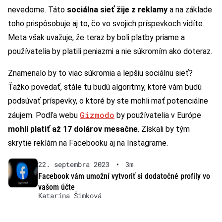
nevedome. Táto
sociálna sieť žije z reklamy
a na základe
toho prispôsobuje aj to, čo vo svojich príspevkoch vidíte.
Meta však uvažuje, že teraz by boli platby priame a
používatelia by platili peniazmi a nie súkromím ako doteraz.
Znamenalo by to viac súkromia a lepšiu sociálnu sieť?
Ťažko povedať, stále tu budú algoritmy, ktoré vám budú
podsúvať príspevky, o ktoré by ste mohli mať potenciálne
Gizmodo
záujem. Podľa webu
by používatelia v Európe
mohli platiť až 17 dolárov mesačne
. Získali by tým
skrytie reklám na Facebooku aj na Instagrame.
22. septembra 2023
•
3m
Facebook vám umožní vytvoriť si dodatočné profily vo
vašom účte
Katarína Šimková