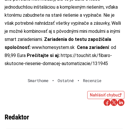
jednoduchšou inštaláciou a komplexným riešením, vďaka
ktorému zabudnete na staré riešenie a vypínače. Nie je
však potrebné nahrádzať všetky vypínače a zásuvky, Walli
je možné kombinovať aj s pôvodnými mini modulmi a inými
smart zariadeniami.
Zariadenia do testu zapožičala
spoločnosť:
www.homesystem.sk
Cena zariadení
: od
89,99 Eura
Prečítajte si aj:
https://touchit.sk/fibaro-
skutocne-riesenie-domacej-automatizacie/131945
Smarthome
•
Ostatné
•
Recenzie
Nahlásiť chybu
Redaktor