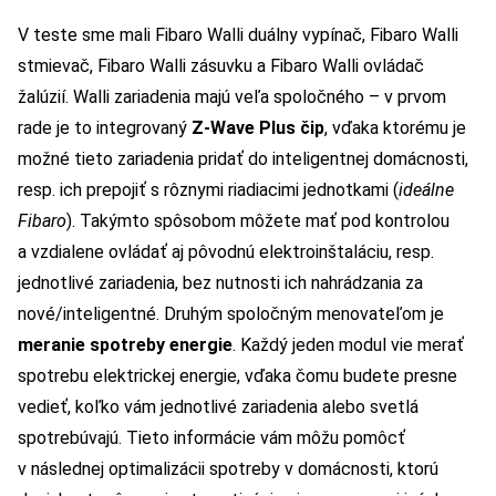
V teste sme mali Fibaro Walli duálny vypínač, Fibaro Walli
stmievač, Fibaro Walli zásuvku a Fibaro Walli ovládač
žalúzií. Walli zariadenia majú veľa spoločného – v prvom
rade je to integrovaný
Z-Wave Plus čip
, vďaka ktorému je
možné tieto zariadenia pridať do inteligentnej domácnosti,
resp. ich prepojiť s rôznymi riadiacimi jednotkami (
ideálne
Fibaro
). Takýmto spôsobom môžete mať pod kontrolou
a vzdialene ovládať aj pôvodnú elektroinštaláciu, resp.
jednotlivé zariadenia, bez nutnosti ich nahrádzania za
nové/inteligentné. Druhým spoločným menovateľom je
meranie spotreby energie
. Každý jeden modul vie merať
spotrebu elektrickej energie, vďaka čomu budete presne
vedieť, koľko vám jednotlivé zariadenia alebo svetlá
spotrebúvajú. Tieto informácie vám môžu pomôcť
v následnej optimalizácii spotreby v domácnosti, ktorú