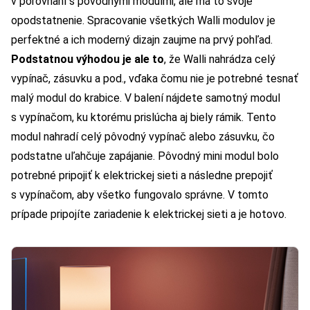
v porovnaní s pôvodnými modulmi, ale má to svoje
opodstatnenie. Spracovanie všetkých Walli modulov je
perfektné a ich moderný dizajn zaujme na prvý pohľad.
Podstatnou výhodou je ale to
, že Walli nahrádza celý
vypínač, zásuvku a pod., vďaka čomu nie je potrebné tesnať
malý modul do krabice. V balení nájdete samotný modul
s vypínačom, ku ktorému prislúcha aj biely rámik. Tento
modul nahradí celý pôvodný vypínač alebo zásuvku, čo
podstatne uľahčuje zapájanie. Pôvodný mini modul bolo
potrebné pripojiť k elektrickej sieti a následne prepojiť
s vypínačom, aby všetko fungovalo správne. V tomto
prípade pripojíte zariadenie k elektrickej sieti a je hotovo.