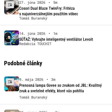
27. júna 2026
•
5m
Cosori Dual Blaze TwinFry: Fritéza
s najuniverzálnejším použitím vôbec
Tomáš Buranský
14. júna 2026
•
1m
SÚŤAŽ: Vyhrajte inteligentný ventilátor Levoit
Redakcia TOUCHIT
Podobné články
9. mája 2026
•
3m
Prenosná lampa Govee so zvukom od JBL: Kvalitný
zvuk a svetelné efekty, ktoré vás pohltia
Tomáš Buranský