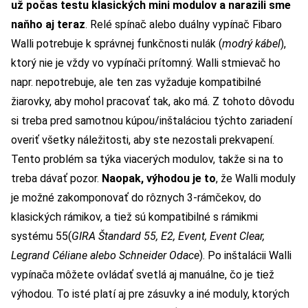
už počas testu klasických mini modulov a narazili sme
naňho aj teraz
. Relé spínač alebo duálny vypínač Fibaro
Walli potrebuje k správnej funkčnosti nulák (
modrý kábel
),
ktorý nie je vždy vo vypínači prítomný. Walli stmievač ho
napr. nepotrebuje, ale ten zas vyžaduje kompatibilné
žiarovky, aby mohol pracovať tak, ako má. Z tohoto dôvodu
si treba pred samotnou kúpou/inštaláciou týchto zariadení
overiť všetky náležitosti, aby ste nezostali prekvapení.
Tento problém sa týka viacerých modulov, takže si na to
treba dávať pozor.
Naopak, výhodou je to
, že Walli moduly
je možné zakomponovať do rôznych 3-rámčekov, do
klasických rámikov, a tiež sú kompatibilné s rámikmi
systému 55(
GIRA Štandard 55, E2, Event, Event Clear,
Legrand Céliane alebo Schneider Odace
). Po inštalácii Walli
vypínača môžete ovládať svetlá aj manuálne, čo je tiež
výhodou. To isté platí aj pre zásuvky a iné moduly,
ktorých