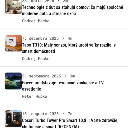
28. marca 2026
•
3m
Technológie z áut sa sťahujú domov: čo majú spoločné
moderné autá a strešné okná
Ondrej Macko
7. decembra 2025
•
4m
Tapo T310: Malý senzor, ktorý urobí veľký rozdiel v
smart domácnosti
Ondrej Macko
5. septembra 2025
•
3m
Govee predstavuje revolučné vonkajšie a TV
osvetlenie
Peter Hupka
15. augusta 2025
•
7m
Cosori Turbo Tower Pro Smart 10,8 l: Varte zdravšie,
chutnejšie a smart (RECENZIA)