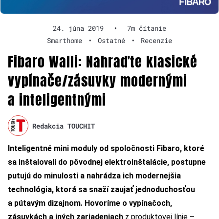
24. júna 2019
•
7m čítanie
Smarthome
•
Ostatné
•
Recenzie
Fibaro Walli: Nahraďte klasické
vypínače/zásuvky modernými
a inteligentnými
Redakcia TOUCHIT
Inteligentné mini moduly od spoločnosti Fibaro, ktoré
sa inštalovali do pôvodnej elektroinštalácie, postupne
putujú do minulosti a nahrádza ich modernejšia
technológia, ktorá sa snaží zaujať jednoduchosťou
a pútavým dizajnom. Hovoríme o vypínačoch,
zásuvkách a iných zariadeniach
z produktovej línie –