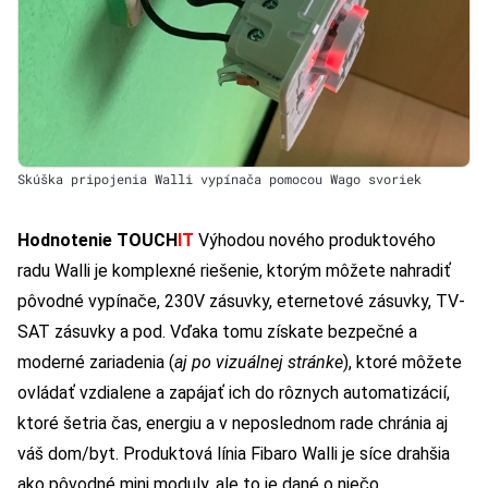
Skúška pripojenia Walli vypínača pomocou Wago svoriek
Hodnotenie TOUCH
IT
Výhodou nového produktového
radu Walli je komplexné riešenie, ktorým môžete nahradiť
pôvodné vypínače, 230V zásuvky, eternetové zásuvky, TV-
SAT zásuvky a pod. Vďaka tomu získate bezpečné a
moderné zariadenia (
aj po vizuálnej stránke
), ktoré môžete
ovládať vzdialene a zapájať ich do rôznych automatizácií,
ktoré šetria čas, energiu a v neposlednom rade chránia aj
váš dom/byt.
Produktová línia Fibaro Walli je síce drahšia
ako pôvodné mini moduly, ale to je dané o niečo