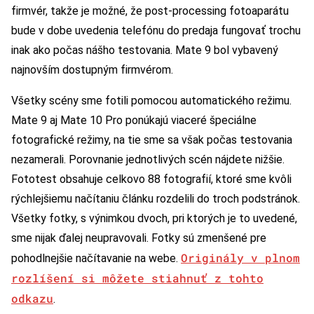
firmvér, takže je možné, že post-processing fotoaparátu
bude v dobe uvedenia telefónu do predaja fungovať trochu
inak ako počas nášho testovania. Mate 9 bol vybavený
najnovším dostupným firmvérom.
Všetky scény sme fotili pomocou automatického režimu.
Mate 9 aj Mate 10 Pro ponúkajú viaceré špeciálne
fotografické režimy, na tie sme sa však počas testovania
nezamerali. Porovnanie jednotlivých scén nájdete nižšie.
Fototest obsahuje celkovo 88 fotografií, ktoré sme kvôli
rýchlejšiemu načítaniu článku rozdelili do troch podstránok.
Všetky fotky, s výnimkou dvoch, pri ktorých je to uvedené,
sme nijak ďalej neupravovali. Fotky sú zmenšené pre
Originály v plnom
pohodlnejšie načítavanie na webe.
rozlíšení si môžete stiahnuť z tohto
odkazu
.