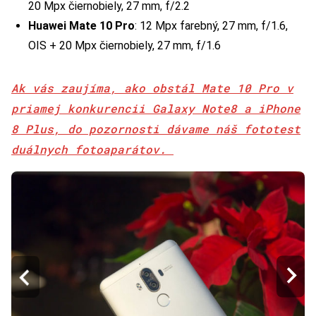
20 Mpx čiernobiely, 27 mm, f/2.2
Huawei Mate 10 Pro
: 12 Mpx farebný, 27 mm, f/1.6,
OIS + 20 Mpx čiernobiely, 27 mm, f/1.6
Ak vás zaujíma, ako obstál Mate 10 Pro v
priamej konkurencii Galaxy Note8 a iPhone
8 Plus, do pozornosti dávame náš fototest
duálnych fotoaparátov.