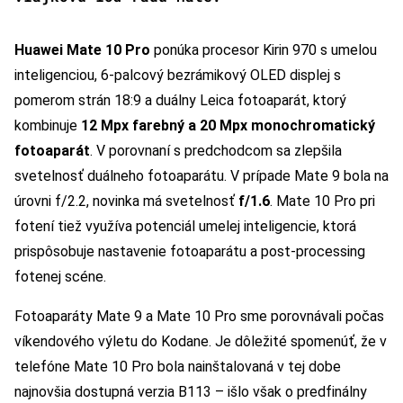
Huawei Mate 10 Pro
ponúka procesor Kirin 970 s umelou
inteligenciou, 6-palcový bezrámikový OLED displej s
pomerom strán 18:9 a duálny Leica fotoaparát, ktorý
kombinuje
12 Mpx farebný a 20 Mpx monochromatický
fotoaparát
. V porovnaní s predchodcom sa zlepšila
svetelnosť duálneho fotoaparátu. V prípade Mate 9 bola na
úrovni f/2.2, novinka má svetelnosť
f/1.6
. Mate 10 Pro pri
fotení tiež využíva potenciál umelej inteligencie, ktorá
prispôsobuje nastavenie fotoaparátu a post-processing
fotenej scéne.
Fotoaparáty Mate 9 a Mate 10 Pro sme porovnávali počas
víkendového výletu do Kodane. Je dôležité spomenúť, že v
telefóne Mate 10 Pro bola nainštalovaná v tej dobe
najnovšia dostupná verzia B113 – išlo však o predfinálny