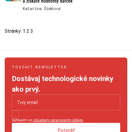
a získate hodnotný darček
Katarína Šimková
Stránky:
1
2
3
TOUCHIT NEWSLETTER
Dostávaj technologické novinky
ako prvý.
Súhlasím so
zásadami spracovaním údajov
.
Potvrdiť