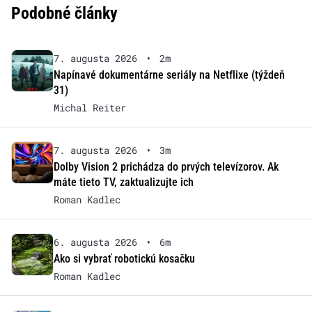
Podobné články
7. augusta 2026
•
2m
Napínavé dokumentárne seriály na Netflixe (týždeň
31)
Michal Reiter
7. augusta 2026
•
3m
Dolby Vision 2 prichádza do prvých televízorov. Ak
máte tieto TV, zaktualizujte ich
Roman Kadlec
6. augusta 2026
•
6m
Ako si vybrať robotickú kosačku
Roman Kadlec