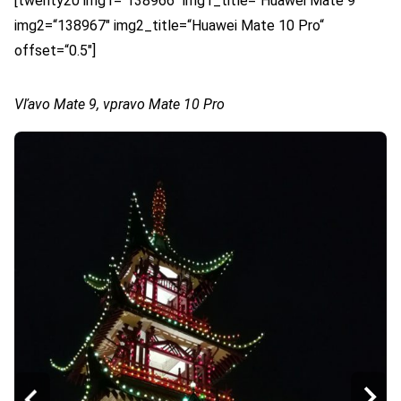
[twenty20 img1=“138966″ img1_title=“Huawei Mate 9″
img2=“138967″ img2_title=“Huawei Mate 10 Pro“
offset=“0.5″]
Vľavo Mate 9, vpravo Mate 10 Pro