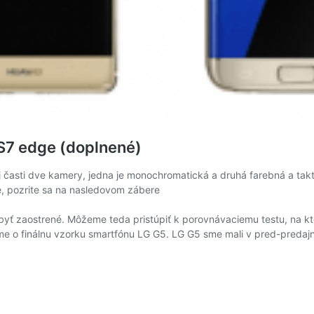
S7 edge (doplnené)
j časti dve kamery, jedna je monochromatická a druhá farebná a tak
e, pozrite sa na nasledovom zábere
yť zaostrené. Môžeme teda pristúpiť k porovnávaciemu testu, na ktor
 o finálnu vzorku smartfónu LG G5. LG G5 sme mali v pred-predajnej