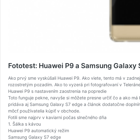
Fototest: Huawei P9 a Samsung Galaxy 
Ako prvý sme vyskúšali Huawei P9. Ako viete, tento má v zadne
rozostretým pozadím. Ako to vyzerá pri fotografovaní v Telerán
Huawei P9 s nastavením zaostrenia na popredie
Toto funguje pekne, navyše si môžete presne určiť čo a ako má b
pridáva aj Samsung Galaxy S7 edge a článok dodatočne doplníme
môcť používatelia kúpiť v obchode.
Fotili sme najprv v kaviarni počas slnečného dňa
1. Šálka s kávou
Huawei P9 automatický režim
Samsung Galaxy S7 edge