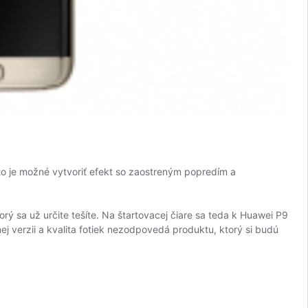
to je možné vytvoriť efekt so zaostreným popredím a
ý sa už určite tešíte. Na štartovacej čiare sa teda k Huawei P9
 verzii a kvalita fotiek nezodpovedá produktu, ktorý si budú