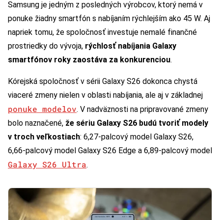
Samsung je jedným z posledných výrobcov, ktorý nemá v
ponuke žiadny smartfón s nabíjaním rýchlejším ako 45 W. Aj
napriek tomu, že spoločnosť investuje nemalé finančné
prostriedky do vývoja,
rýchlosť nabíjania Galaxy
smartfónov roky zaostáva za konkurenciou
.
Kórejská spoločnosť v sérii Galaxy S26 dokonca chystá
viaceré zmeny nielen v oblasti nabíjania, ale aj v základnej
ponuke modelov
. V nadväznosti na pripravované zmeny
bolo naznačené,
že sériu Galaxy S26 budú tvoriť modely
v troch veľkostiach
: 6,27-palcový model Galaxy S26,
6,66-palcový model Galaxy S26 Edge a 6,89-palcový model
Galaxy S26 Ultra
.