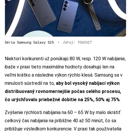
Séria Samsung Galaxy S25
•
Zdroj: TOUCHIT
Niektorí konkurenti už ponúkajú 80 W, resp. 120 W nabíjanie,
ibaže v praxi tieto maximálne hodnoty dosahujú len na
veľmi krátko a následne výkon rýchlo klesá. Samsung sa v
minulosti sústredil na to,
aby bol vysoký nabíjací výkon
distribuovaný rovnomernejšie počas celého procesu,
čo urýchľovalo priebežné dobitie na 25%, 50% aj 75%
.
Zvýšenie rýchlosti nabíjania na 60 – 65 W by malo skrátiť
celkový čas nabíjania na približne 40 až 50 minút, čo sa
približuje výsledkom konkurencie. V praxi tak používatelia