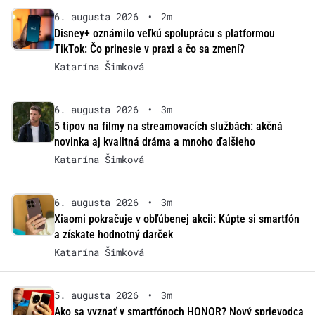
6. augusta 2026
•
2m
Disney+ oznámilo veľkú spoluprácu s platformou
TikTok: Čo prinesie v praxi a čo sa zmení?
Katarína Šimková
6. augusta 2026
•
3m
5 tipov na filmy na streamovacích službách: akčná
novinka aj kvalitná dráma a mnoho ďalšieho
Katarína Šimková
6. augusta 2026
•
3m
Xiaomi pokračuje v obľúbenej akcii: Kúpte si smartfón
a získate hodnotný darček
Katarína Šimková
5. augusta 2026
•
3m
Ako sa vyznať v smartfónoch HONOR? Nový sprievodca