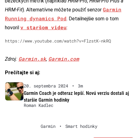
bežeckých metrík (
napríklad HRM-Pro, HRM-Pro Plus a
Garmin
HRM-Fit
). Alternatívne môžete použiť senzor
Running dynamics Pod
. Detailnejšie som o tom
v staršom videu
hovoril
:
https://www.youtube.com/watch?v=FlzstK-nkRQ
Garmin.sk
Garmin.com
Zdroj:
,
Prečítajte si aj:
20. septembra 2024
•
3m
Garmin Coach je odteraz lepší. Novú verziu dostali aj
staršie Garmin hodinky
Roman Kadlec
Garmin
•
Smart hodinky