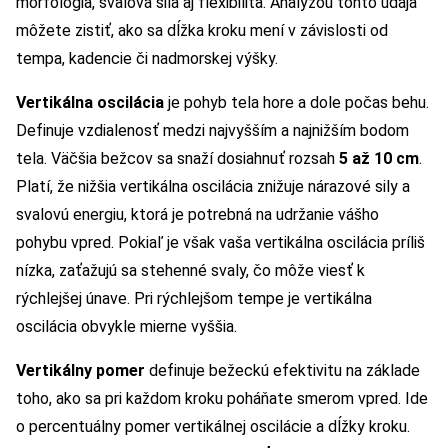
morfológia, svalová sila aj flexibilita. Analýzou tohto údaja
môžete zistiť, ako sa dĺžka kroku mení v závislosti od
tempa, kadencie či nadmorskej výšky.
Vertikálna oscilácia
je pohyb tela hore a dole počas behu.
Definuje vzdialenosť medzi najvyšším a najnižším bodom
tela. Väčšia bežcov sa snaží dosiahnuť rozsah
5 až 10 cm
.
Platí, že nižšia vertikálna oscilácia znižuje nárazové sily a
svalovú energiu, ktorá je potrebná na udržanie vášho
pohybu vpred. Pokiaľ je však vaša vertikálna oscilácia príliš
nízka, zaťažujú sa stehenné svaly, čo môže viesť k
rýchlejšej únave. Pri rýchlejšom tempe je vertikálna
oscilácia obvykle mierne vyššia.
Vertikálny pomer
definuje bežeckú efektivitu na základe
toho, ako sa pri každom kroku poháňate smerom vpred. Ide
o percentuálny pomer vertikálnej oscilácie a dĺžky kroku.