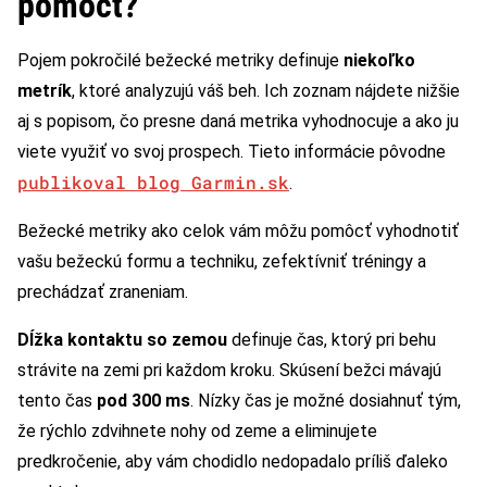
pomôcť?
Pojem pokročilé bežecké metriky definuje
niekoľko
metrík
, ktoré analyzujú váš beh. Ich zoznam nájdete nižšie
aj s popisom, čo presne daná metrika vyhodnocuje a ako ju
viete využiť vo svoj prospech. Tieto informácie pôvodne
publikoval blog Garmin.sk
.
Bežecké metriky ako celok vám môžu pomôcť vyhodnotiť
vašu bežeckú formu a techniku, zefektívniť tréningy a
prechádzať zraneniam.
Dĺžka kontaktu so zemou
definuje čas, ktorý pri behu
strávite na zemi pri každom kroku. Skúsení bežci mávajú
tento čas
pod 300 ms
. Nízky čas je možné dosiahnuť tým,
že rýchlo zdvihnete nohy od zeme a eliminujete
predkročenie, aby vám chodidlo nedopadalo príliš ďaleko