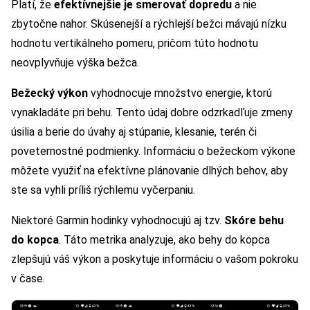
Platí, že
efektívnejšie je smerovať dopredu
a nie
zbytočne nahor. Skúsenejší a rýchlejší bežci mávajú nízku
hodnotu vertikálneho pomeru, pričom túto hodnotu
neovplyvňuje výška bežca.
Bežecký výkon
vyhodnocuje množstvo energie, ktorú
vynakladáte pri behu. Tento údaj dobre odzrkadľuje zmeny
úsilia a berie do úvahy aj stúpanie, klesanie, terén či
poveternostné podmienky. Informáciu o bežeckom výkone
môžete využiť na efektívne plánovanie dlhých behov, aby
ste sa vyhli príliš rýchlemu vyčerpaniu.
Niektoré Garmin hodinky vyhodnocujú aj tzv.
Skóre behu
do kopca
. Táto metrika analyzuje, ako behy do kopca
zlepšujú váš výkon a poskytuje informáciu o vašom pokroku
v čase.