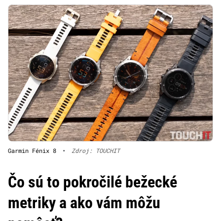
Garmin Fénix 8
•
Zdroj: TOUCHIT
Čo sú to pokročilé bežecké
metriky a ako vám môžu