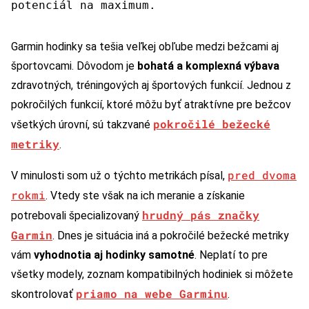
potenciál na maximum.
Garmin hodinky sa tešia veľkej obľube medzi bežcami aj
športovcami. Dôvodom je
bohatá a komplexná výbava
zdravotných, tréningových aj športových funkcií. Jednou z
pokročilých funkcií, ktoré môžu byť atraktívne pre bežcov
pokročilé bežecké
všetkých úrovní, sú takzvané
metriky
.
pred dvoma
V minulosti som už o týchto metrikách písal,
rokmi
. Vtedy ste však na ich meranie a získanie
hrudný pás značky
potrebovali špecializovaný
Garmin
. Dnes je situácia iná a pokročilé bežecké metriky
vám
vyhodnotia aj hodinky samotné
. Neplatí to pre
všetky modely, zoznam kompatibilných hodiniek si môžete
priamo na webe Garminu
skontrolovať
.