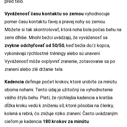
pred telo.
Vyváženosť času kontaktu so zemou
vyhodnocuje
pomer času kontaktu ľavej a pravej nohy so zemou.
Môžete si tak skontrolovať, ktorá noha bola počas behu na
zemi dlhšie. Mnohí bežci uvádzajú, že vyváženosť sa
zvykne odchyľovať od 50/50
, keď bežia do/z kopca,
vykonávajú rýchlostné tréningy alebo sú unavení.
Vyváženosť môže ovplyvniť zranenie, zotavovanie sa po
zranení alebo zlé držanie tela.
Kadencia
definuje počet krokov, ktoré urobíte za minútu
oboma nohami. Tento údaj je užitočný na vyhodnotenie
vášho štýlu behu. Platí, že rýchlejšia kadencia a kratšia
dĺžka kroku vedú k zníženiu síl, ktoré pôsobia na členky,
kolená a rebrá, čo znižuje riziko zranení. Často uvádzaným
cieľom je kadencia
180 krokov za minútu
.