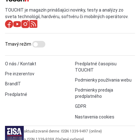
TOUCHIT je magazín prinášajúci novinky, testy a analýzy zo
sveta technológií, hardvéru, softvéru či mobilných operátorov.
Tmavý režim
O nás / Kontakt
Predplatné časopisu
TOUCHIT
Pre inzerentov
Podmienky používania webu
BrandIT
Podmienky predaja
Predplatné
predplatného
GDPR
Nastavenia cookies
aktualizované denne: ISSN 1339-9497 (online)
a ISSN 1339-939X (tlačené vydanie)