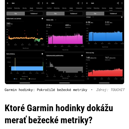
Garmin hodinky: Pokročilé bežecké metriky
•
Zdroj: TOUCHIT
Ktoré Garmin hodinky dokážu
merať bežecké metriky?