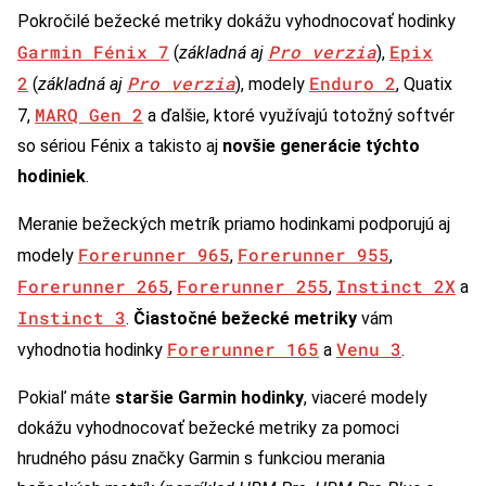
Pokročilé bežecké metriky dokážu vyhodnocovať hodinky
Garmin Fénix 7
Pro verzia
Epix
(
základná aj
),
2
Pro verzia
Enduro 2
(
základná aj
), modely
, Quatix
MARQ Gen 2
7,
a ďalšie, ktoré využívajú totožný softvér
so sériou Fénix a takisto aj
novšie generácie týchto
hodiniek
.
Meranie bežeckých metrík priamo hodinkami podporujú aj
Forerunner 965
Forerunner 955
modely
,
,
Forerunner 265
Forerunner 255
Instinct 2X
,
,
a
Instinct 3
.
Čiastočné bežecké metriky
vám
Forerunner 165
Venu 3
vyhodnotia hodinky
a
.
Pokiaľ máte
staršie Garmin hodinky
, viaceré modely
dokážu vyhodnocovať bežecké metriky za pomoci
hrudného pásu značky Garmin s funkciou merania