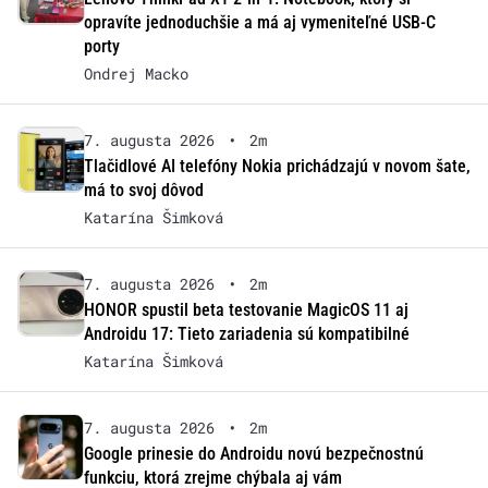
opravíte jednoduchšie a má aj vymeniteľné USB-C
porty
Ondrej Macko
7. augusta 2026
•
2m
Tlačidlové AI telefóny Nokia prichádzajú v novom šate,
má to svoj dôvod
Katarína Šimková
7. augusta 2026
•
2m
HONOR spustil beta testovanie MagicOS 11 aj
Androidu 17: Tieto zariadenia sú kompatibilné
Katarína Šimková
7. augusta 2026
•
2m
Google prinesie do Androidu novú bezpečnostnú
funkciu, ktorá zrejme chýbala aj vám