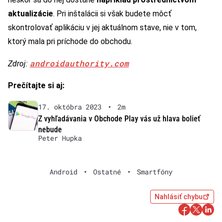
aktualizácie
. Pri inštalácii si však budete môcť
skontrolovať aplikáciu v jej aktuálnom stave, nie v tom,
ktorý mala pri príchode do obchodu.
androidauthority.com
Zdroj:
Prečítajte si aj:
17. októbra 2023
•
2m
Z vyhľadávania v Obchode Play vás už hlava bolieť
nebude
Peter Hupka
Android
•
Ostatné
•
Smartfóny
Nahlásiť chybu