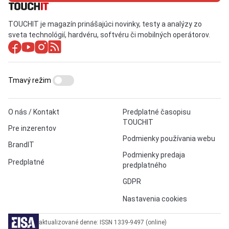
TOUCHIT je magazín prinášajúci novinky, testy a analýzy zo
sveta technológií, hardvéru, softvéru či mobilných operátorov.
Tmavý režim
O nás / Kontakt
Predplatné časopisu
TOUCHIT
Pre inzerentov
Podmienky používania webu
BrandIT
Podmienky predaja
Predplatné
predplatného
GDPR
Nastavenia cookies
aktualizované denne: ISSN 1339-9497 (online)