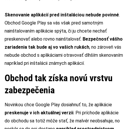
Skenovanie aplikácií pred inštaláciou nebude povinné
.
Obchod Google Play sa vás však pred samotným
nainštalovaním aplikácie spýta, či ju chcete nechať
preskenovať alebo rovno nainštalovať.
Bezpečnosť vášho
zariadenia tak bude aj vo vašich rukách
, no zároveň vás
nebude obchod s aplikáciami otravovať dlhším skenovaním
napríklad pri inštalácii známych aplikácií.
Obchod tak získa novú vrstvu
zabezpečenia
Novinkou chce Google Play dosiahnuť to, že aplikácie
preskenuje v ich aktuálnej verzii
. Pri príchode aplikácie
do obchodu sa totiž môže stať, že malvér neobsahuje, no
neskôr sa do nej dostane
napríklad prostredníctvom