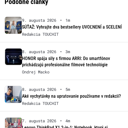
Podobné články
9. augusta 2026
•
1m
SÚŤAŽ: Vyhrajte dva bestsellery UVOĽNENÍ a SCELENÍ
Redakcia TOUCHIT
8. augusta 2026
•
3m
HONOR spája sily s firmou ARRI: Do smartfónov
prichádzajú profesionálne filmové technológie
Ondrej Macko
8. augusta 2026
•
5m
Aké vychytávky na upratovanie používame v redakcii?
Redakcia TOUCHIT
7. augusta 2026
•
4m
Lenovo ThinkPad X1 2-in-1: Notebook, ktorý si