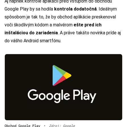
Aj napriek kontrole aplikácií pred vstupom do obchodu
Google Play by sa hodila
kontrola dodatočná
. Ideálnym
spôsobom je tak to, že by obchod aplikácie preskenoval
voči škodlivým kódom a malvérom
ešte pred ich
inštaláciou do zariadenia
. A práve takáto novinka príde aj
do vášho Android smartfónu.
Obchod Google Play
•
Zdroj: Google