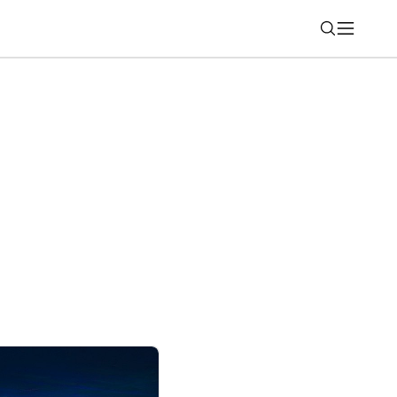
Nájsť
y kartu: Nové balíčky pre volajúcich aj
ľave je Galaxy A17