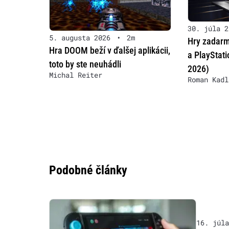
30. júla 2
5. augusta 2026
•
2m
Hry zadarm
Hra DOOM beží v ďalšej aplikácii,
a PlayStat
toto by ste neuhádli
2026)
Michal Reiter
Roman Kadl
Podobné články
16. júla