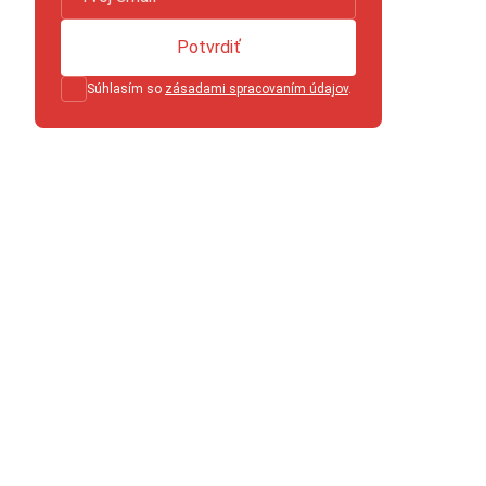
Potvrdiť
Súhlasím so
zásadami spracovaním údajov
.