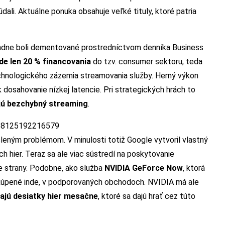
búdali. Aktuálne ponuka obsahuje veľké tituly, ktoré patria
padne boli dementované prostredníctvom denníka Business
ide len 20 % financovania
do tzv. consumer sektoru, teda
chnologického zázemia streamovania služby. Herný výkon
k dosahovanie nízkej latencie. Pri strategických hrách to
jú bezchybný streaming
.
758125192216579
ysleným problémom. V minulosti totiž Google vytvoril vlastný
h hier. Teraz sa ale viac sústredí na poskytovanie
e strany. Podobne, ako služba
NVIDIA GeForce Now
, ktorá
akúpené inde, v podporovaných obchodoch. NVIDIA má ale
ajú desiatky hier mesačne
, ktoré sa dajú hrať cez túto