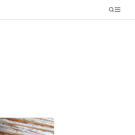
Nájsť
chto telefónov OnePlus? Veľká aktualizácia
 nepríde