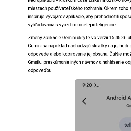
keď aplikácia v krátkom čase získa množstvo novýc
miestach používateľského rozhrania. Okrem toho s
inšpiruje vývojárov aplikácie, aby prehodnotili spôs
vyhľadávania s využitím umelej inteligencie.
Zmeny aplikácie Gemini ukryté vo verzii 15.46.36 
Gemini sa napríklad nachádzajú skratky na jej hodn
odpovede alebo kopírovanie jej obsahu. Ďalšie mo
Gmailu, preskúmanie iných návrhov a nahlásenie o
odpoveďou.