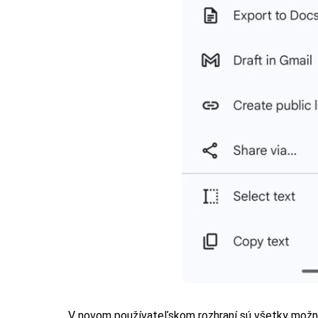
V novom používateľskom rozhraní sú všetky možno