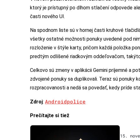
ktorý je prístupný po dlhom stlačení odpovede ale
časti nového UI.
Na spodnom liste sú v hornej časti kruhové tlačidlá
všetky ostatné možnosti ponuky uvedené pod nimi.
rozloženie v štýle karty, pričom každá položka pon
predtým odlíšené riadkovým oddeľovačom, takýto
Celkovo sú zmeny v aplikácii Gemini príjemné a po
zdvojené ponuky sa duplikovali. Teraz sú ponuky k
rozpracovanosti a nedá sa povedať, kedy príde stabi
Androidpolice
Zdroj
:
Prečítajte si tiež
15. nove