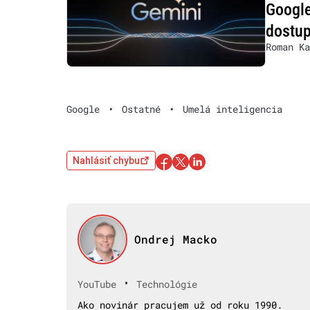
Google
dostup
Roman Ka
Google
•
Ostatné
•
Umelá inteligencia
Nahlásiť chybu
Ondrej Macko
•
YouTube
Technológie
Ako novinár pracujem už od roku 1990.