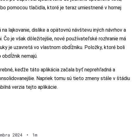
bo pomocou tlačidla, ktoré je teraz umiestnené v hornej
 na lajkovanie, dislike a opätovnú návštevu iných návrhov a
 Čo je však dôležitejšie, nové používateľské rozhranie má
uky je uzavretá vo vlastnom obdĺžniku. Položky, ktoré boli
 obdĺžnik nemajú.
trebné, keďže táto aplikácia začala byť neprehľadná a
onsolidovanejšie. Napriek tomu sú tieto zmeny stále v štádiu
lná verzia tejto aplikácie.
mbra 2024
•
1m