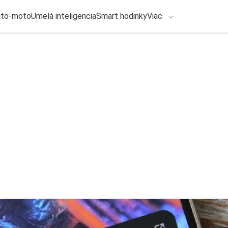
uto-moto
Umelá inteligencia
Smart hodinky
Viac
HLO BY VÁS ZAUJÍMAŤ
lačové správy
5. augusta 2026
•
2m
ADÁVANIA
Máte niektorý z tý
na ColorOS 17 vám
Zadajte frázu pre vyhľadanie
Katarína Šimková