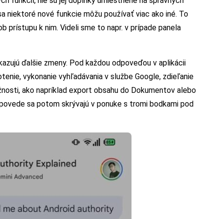
h funkcií, nie sú jej doplnky umiestnené na správnych
a niektoré nové funkcie môžu používať viac ako iné. To
ob prístupu k nim. Videli sme to napr. v prípade panela
ukazujú ďalšie zmeny. Pod každou odpoveďou v aplikácii
otenie, vykonanie vyhľadávania v službe Google, zdieľanie
žnosti, ako napríklad export obsahu do Dokumentov alebo
dpovede sa potom skrývajú v ponuke s tromi bodkami pod