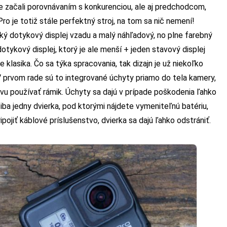
e začali porovnávaním s konkurenciou, ale aj predchodcom,
ro je totiž stále perfektný stroj, na tom sa nič nemení!
ký dotykový displej vzadu a malý náhľadový, no plne farebný
otykový displej, ktorý je ale menší + jeden stavový displej
 klasika. Čo sa týka spracovania, tak dizajn je už niekoľko
 V prvom rade sú to integrované úchyty priamo do tela kamery,
vu používať rámik. Úchyty sa dajú v prípade poškodenia ľahko
iba jedny dvierka, pod ktorými nájdete vymeniteľnú batériu,
pojiť káblové príslušenstvo, dvierka sa dajú ľahko odstrániť.