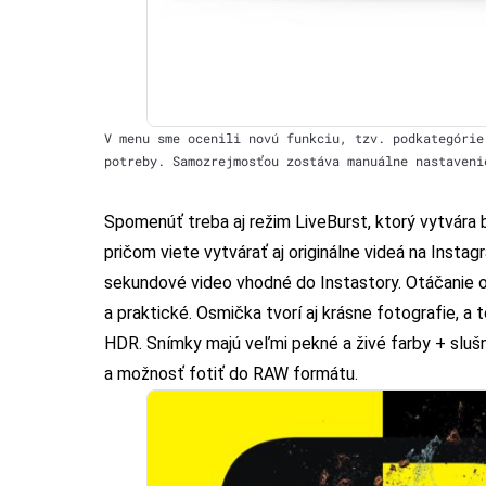
V menu sme ocenili novú funkciu, tzv. podkategórie
potreby. Samozrejmosťou zostáva manuálne nastaveni
Spomenúť treba aj režim LiveBurst, ktorý vytvára
pričom viete vytvárať aj originálne videá na Inst
sekundové video vhodné do Instastory. Otáčanie o
a praktické. Osmička tvorí aj krásne fotografie,
HDR. Snímky majú veľmi pekné a živé farby + slušn
a možnosť fotiť do RAW formátu.