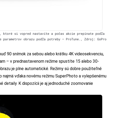
, ktoré si vopred nastavíte a počas akcie prepínate podľa
e parametrov obrazu podľa potreby – ProTune., Zdroj: GoPro
 buď 90 snímok za sebou alebo krátku 4K videosekvenciu,
agram – v prednastavenom režime spustíte 15 alebo 30-
brazu je plne automatické. Režimy sú dobre použiteľné
 a to najmä vďaka novému režimu SuperPhoto a vylepšenému
é detaily. K dispozícii je aj jednoduché zoomovanie