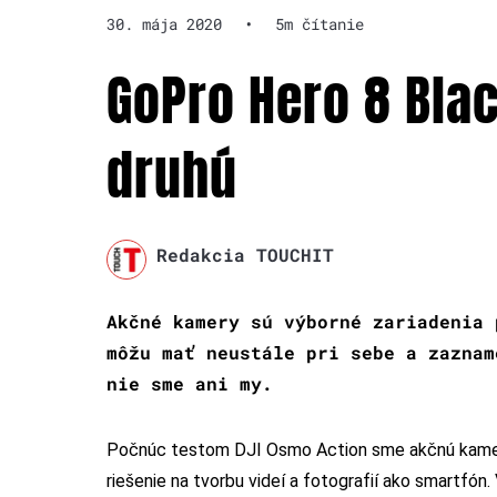
30. mája 2020
•
5m čítanie
GoPro Hero 8 Bla
druhú
Redakcia TOUCHIT
Akčné kamery sú výborné zariadenia 
môžu mať neustále pri sebe a zaznam
nie sme ani my.
Počnúc testom DJI Osmo Action sme akčnú kameru n
riešenie na tvorbu videí a fotografií ako smartfó