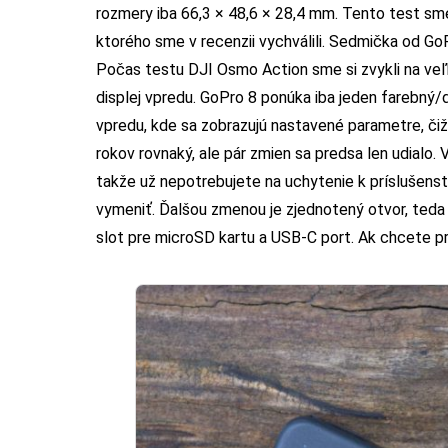
rozmery iba 66,3 × 48,6 × 28,4 mm. Tento test sm
ktorého sme v recenzii vychválili. Sedmička od GoP
Počas testu DJI Osmo Action sme si zvykli na veľ
displej vpredu. GoPro 8 ponúka iba jeden farebný/d
vpredu, kde sa zobrazujú nastavené parametre, čiže
rokov rovnaký, ale pár zmien sa predsa len udialo.
takže už nepotrebujete na uchytenie k príslušenst
vymeniť. Ďalšou zmenou je zjednotený otvor, teda 
slot pre microSD kartu a USB-C port. Ak chcete pri