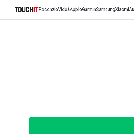
Recenzie
Videá
Apple
Garmin
Samsung
Xiaomi
A
MO
Katalóg zariadení
Všetko
Recenzie
Videá
Tipy, triky, návody
T
Porovnať zariadenia
RÝCHLE ODKAZY
VÝSLEDKY VYHĽ
Tlačové správy
Recenzie
Predplatné časopisu
Apple
Samsung
iPhone
Garmin