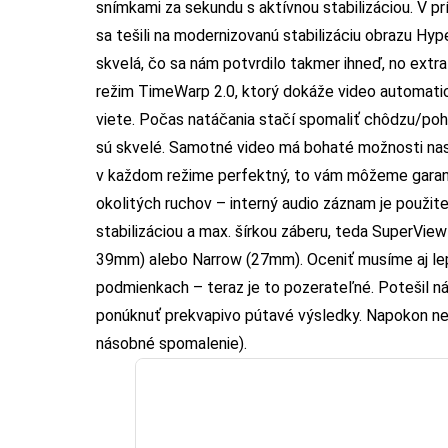
snímkami za sekundu s aktívnou stabilizáciou. V p
sa tešili na modernizovanú stabilizáciu obrazu Hy
skvelá, čo sa nám potvrdilo takmer ihneď, no extra
režim TimeWarp 2.0, ktorý dokáže video automatick
viete. Počas natáčania stačí spomaliť chôdzu/poh
sú skvelé. Samotné video má bohaté možnosti nast
v každom režime perfektný, to vám môžeme garanto
okolitých ruchov – interný audio záznam je použit
stabilizáciou a max. šírkou záberu, teda SuperVie
39mm) alebo Narrow (27mm). Oceniť musíme aj lep
podmienkach – teraz je to pozerateľné. Potešil ná
ponúknuť prekvapivo pútavé výsledky. Napokon ne
násobné spomalenie).