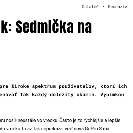
Ostatné
•
Recenzie
ck: Sedmička na
pre široké spektrum používateľov, ktorí ich
enávať tak každý dôležitý okamih. Výnimkou
osili neustále vo vrecku. Často je to rýchlejšie a lepšie
n. Vo vrecku to až tak neprekáža, veď nová GoPro 8 má