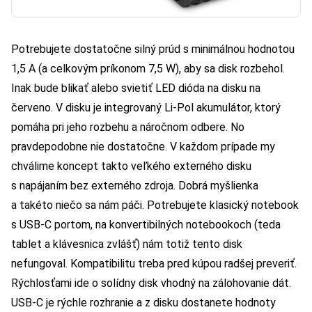
Potrebujete dostatočne silný prúd s minimálnou hodnotou
1,5 A (a celkovým príkonom 7,5 W), aby sa disk rozbehol.
Inak bude blikať alebo svietiť LED dióda na disku na
červeno. V disku je integrovaný Li-Pol akumulátor, ktorý
pomáha pri jeho rozbehu a náročnom odbere. No
pravdepodobne nie dostatočne. V každom prípade my
chválime koncept takto veľkého externého disku
s napájaním bez externého zdroja. Dobrá myšlienka
a takéto niečo sa nám páči. Potrebujete klasický notebook
s USB-C portom, na konvertibilných notebookoch (teda
tablet a klávesnica zvlášť) nám totiž tento disk
nefungoval. Kompatibilitu treba pred kúpou radšej preveriť.
Rýchlosťami ide o solídny disk vhodný na zálohovanie dát.
USB-C je rýchle rozhranie a z disku dostanete hodnoty