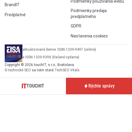
Podmienky používania webu
BrandIT
Podmienky predaja
Predplatné
predplatného
GDPR
Nastavenia cookies
aktualizované denne: ISSN 1339-9497 (online)
a ISSN 1339-939X (tlačené vydanie)
Copyright © 2026 touchIT, s.r.o., Bratislava.
O
technické SEO
sa nám stará
TechSEO Vitals
.
TOUCHIT
Rýchle správy