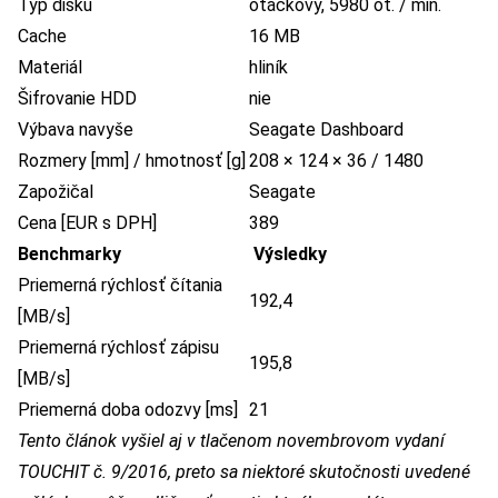
Typ disku
otáčkový, 5980 ot. / min.
Cache
16 MB
Materiál
hliník
Šifrovanie HDD
nie
Výbava navyše
Seagate Dashboard
Rozmery [mm] / hmotnosť [g]
208 × 124 × 36 / 1480
Zapožičal
Seagate
Cena [EUR s DPH]
389
Benchmarky
Výsledky
Priemerná rýchlosť čítania
192,4
[MB/s]
Priemerná rýchlosť zápisu
195,8
[MB/s]
Priemerná doba odozvy [ms]
21
Tento článok vyšiel aj v tlačenom novembrovom vydaní
TOUCHIT č. 9/2016, preto sa niektoré skutočnosti uvedené