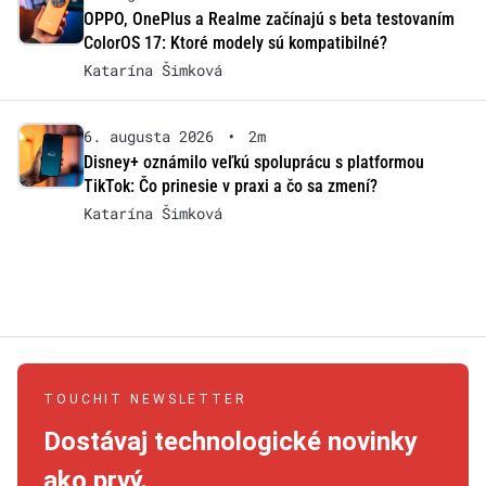
OPPO, OnePlus a Realme začínajú s beta testovaním
ColorOS 17: Ktoré modely sú kompatibilné?
Katarína Šimková
6. augusta 2026
•
2m
Disney+ oznámilo veľkú spoluprácu s platformou
TikTok: Čo prinesie v praxi a čo sa zmení?
Katarína Šimková
TOUCHIT NEWSLETTER
Dostávaj technologické novinky
ako prvý.