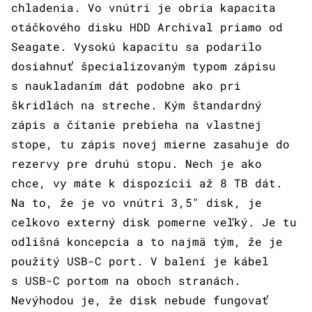
chladenia. Vo vnútri je obria kapacita
otáčkového disku HDD Archival priamo od
Seagate. Vysokú kapacitu sa podarilo
dosiahnuť špecializovaným typom zápisu
s naukladaním dát podobne ako pri
škridlách na streche. Kým štandardný
zápis a čítanie prebieha na vlastnej
stope, tu zápis novej mierne zasahuje do
rezervy pre druhú stopu. Nech je ako
chce, vy máte k dispozícii až 8 TB dát.
Na to, že je vo vnútri 3,5″ disk, je
celkovo externý disk pomerne veľký. Je tu
odlišná koncepcia a to najmä tým, že je
použitý USB-C port. V balení je kábel
s USB-C portom na oboch stranách.
Nevýhodou je, že disk nebude fungovať