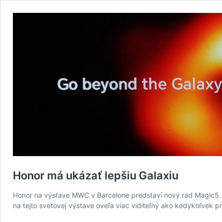
Honor má ukázať lepšiu Galaxiu
Honor na výstave MWC v Barcelone predstaví nový rad Magic5. 
na tejto svetovej výstave oveľa viac viditeľný ako kedykoľvek p