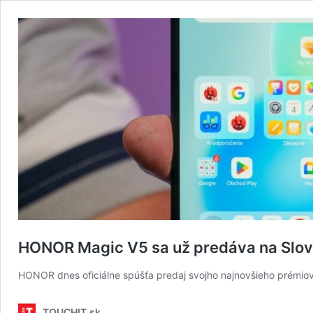
HONOR Magic V5 sa už predáva na Slove
HONOR dnes oficiálne spúšťa predaj svojho najnovšieho prémi
TOUCHIT.sk