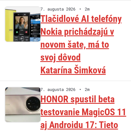
7. augusta 2026
•
2m
Tlačidlové AI telefóny
Nokia prichádzajú v
novom šate, má to
svoj dôvod
Katarína Šimková
7. augusta 2026
•
2m
HONOR spustil beta
testovanie MagicOS 11
aj Androidu 17: Tieto