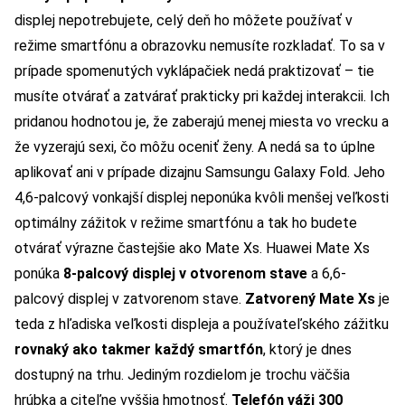
displej nepotrebujete, celý deň ho môžete používať v
režime smartfónu a obrazovku nemusíte rozkladať. To sa v
prípade spomenutých vyklápačiek nedá praktizovať – tie
musíte otvárať a zatvárať prakticky pri každej interakcii. Ich
pridanou hodnotou je, že zaberajú menej miesta vo vrecku a
že vyzerajú sexi, čo môžu oceniť ženy. A nedá sa to úplne
aplikovať ani v prípade dizajnu Samsungu Galaxy Fold. Jeho
4,6-palcový vonkajší displej neponúka kvôli menšej veľkosti
optimálny zážitok v režime smartfónu a tak ho budete
otvárať výrazne častejšie ako Mate Xs. Huawei Mate Xs
ponúka
8-palcový displej v otvorenom stave
a 6,6-
palcový displej v zatvorenom stave.
Zatvorený Mate Xs
je
teda z hľadiska veľkosti displeja a používateľského zážitku
rovnaký ako takmer každý smartfón
, ktorý je dnes
dostupný na trhu. Jediným rozdielom je trochu väčšia
hrúbka a citeľne vyššia hmotnosť.
Telefón váži 300