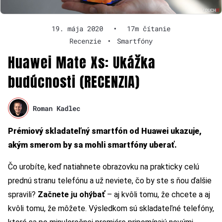
19. mája 2020
•
17m čítanie
Recenzie
•
Smartfóny
Huawei Mate Xs: Ukážka
budúcnosti (RECENZIA)
Roman Kadlec
Prémiový skladateľný smartfón od Huawei ukazuje,
akým smerom by sa mohli smartfóny uberať.
Čo urobíte, keď natiahnete obrazovku na prakticky celú
prednú stranu telefónu a už neviete, čo by ste s ňou ďalšie
spravili?
Začnete ju ohýbať
– aj kvôli tomu, že chcete a aj
kvôli tomu, že môžete. Výsledkom sú skladateľné telefóny,