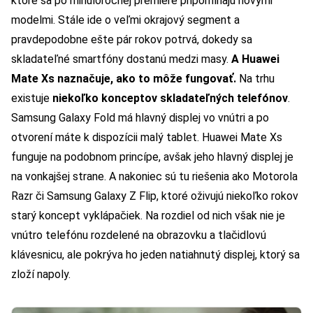
ktoré sa po minuloročnej premiére pripomínajú novými
modelmi. Stále ide o veľmi okrajový segment a
pravdepodobne ešte pár rokov potrvá, dokedy sa
skladateľné smartfóny dostanú medzi masy.
A Huawei
Mate Xs naznačuje, ako to môže fungovať.
Na trhu
existuje
niekoľko konceptov skladateľných telefónov
.
Samsung Galaxy Fold má hlavný displej vo vnútri a po
otvorení máte k dispozícii malý tablet. Huawei Mate Xs
funguje na podobnom princípe, avšak jeho hlavný displej je
na vonkajšej strane. A nakoniec sú tu riešenia ako Motorola
Razr či Samsung Galaxy Z Flip, ktoré oživujú niekoľko rokov
starý koncept vyklápačiek. Na rozdiel od nich však nie je
vnútro telefónu rozdelené na obrazovku a tlačidlovú
klávesnicu, ale pokrýva ho jeden natiahnutý displej, ktorý sa
zloží napoly.