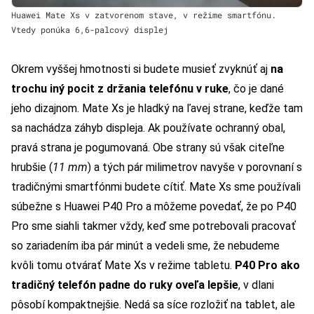
Huawei Mate Xs v zatvorenom stave, v režime smartfónu.
Vtedy ponúka 6,6-palcový displej
Okrem vyššej hmotnosti si budete musieť zvyknúť aj
na
trochu iný pocit z držania telefónu v ruke
, čo je dané
jeho dizajnom. Mate Xs je hladký na ľavej strane, keďže tam
sa nachádza záhyb displeja. Ak používate ochranný obal,
pravá strana je pogumovaná. Obe strany sú však citeľne
hrubšie (
11 mm
) a tých pár milimetrov navyše v porovnaní s
tradičnými smartfónmi budete cítiť. Mate Xs sme používali
súbežne s Huawei P40 Pro a môžeme povedať, že po P40
Pro sme siahli takmer vždy, keď sme potrebovali pracovať
so zariadením iba pár minút a vedeli sme, že nebudeme
kvôli tomu otvárať Mate Xs v režime tabletu.
P40 Pro ako
tradičný telefón padne do ruky oveľa lepšie
, v dlani
pôsobí kompaktnejšie. Nedá sa síce rozložiť na tablet, ale