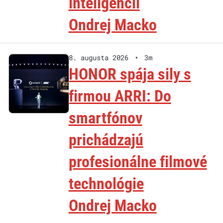
inteligencii
Ondrej Macko
8. augusta 2026
•
3m
HONOR spája sily s
firmou ARRI: Do
smartfónov
prichádzajú
profesionálne filmové
technológie
Ondrej Macko