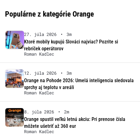
Populárne z kategórie Orange
27. júla 2026
•
3m
Ktoré mobily kupujú Slováci najviac? Pozrite si
rebríček operátorov
Roman Kadlec
12. júla 2026
•
3m
Orange na Pohode 2026: Umelá inteligencia sledovala
sprchy aj teplotu v areáli
Roman Kadlec
8. júla 2026
•
2m
Orange spustil veľkú letnú akciu: Pri prenose čísla
môžete ušetriť až 360 eur
Roman Kadlec