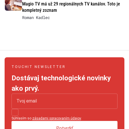
Magio TV má už 29 regionálnych TV kanálov. Toto je
kompletný zoznam
Roman Kadlec
TOUCHIT NEWSLETTER
Dostávaj technologické novinky
ako prvý.
Súhlasím so
zásadami spracovaním údajov
.
Potvrdiť