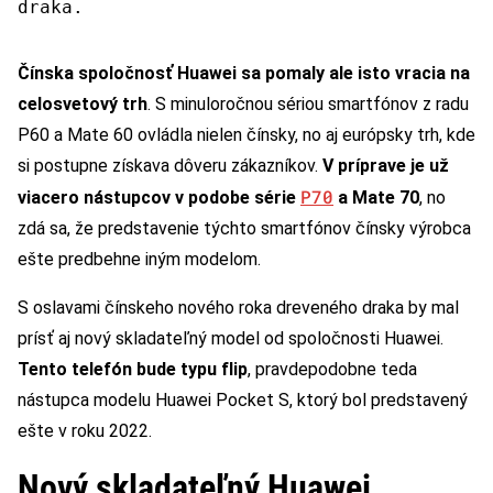
draka.
Čínska spoločnosť Huawei sa pomaly ale isto vracia na
celosvetový trh
. S minuloročnou sériou smartfónov z radu
P60 a Mate 60 ovládla nielen čínsky, no aj európsky trh, kde
si postupne získava dôveru zákazníkov.
V príprave je už
P70
viacero nástupcov v podobe série
a Mate 70
, no
zdá sa, že predstavenie týchto smartfónov čínsky výrobca
ešte predbehne iným modelom.
S oslavami čínskeho nového roka dreveného draka by mal
prísť aj nový skladateľný model od spoločnosti Huawei.
Tento telefón bude typu flip
, pravdepodobne teda
nástupca modelu Huawei Pocket S, ktorý bol predstavený
ešte v roku 2022.
Nový skladateľný Huawei