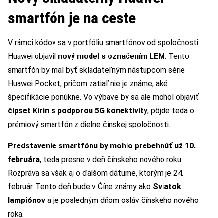
smartfón je na ceste
V rámci kódov sa v portfóliu smartfónov od spoločnosti
Huawei objavil
nový model s označením LEM
. Tento
smartfón by mal byť skladateľným nástupcom série
Huawei Pocket, pričom zatiaľ nie je známe, aké
špecifikácie ponúkne. Vo výbave by sa ale mohol objaviť
čipset Kirin s podporou 5G konektivity
, pôjde teda o
prémiový smartfón z dielne čínskej spoločnosti.
Predstavenie smartfónu by mohlo prebehnúť už 10.
februára
, teda presne v deň čínskeho nového roku.
Rozpráva sa však aj o ďalšom dátume, ktorým je 24.
február. Tento deň bude v Číne známy ako
Sviatok
lampiónov
a je posledným dňom osláv čínskeho nového
roka.