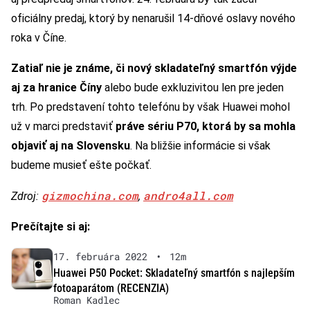
oficiálny predaj, ktorý by nenarušil 14-dňové oslavy nového
roka v Číne.
Zatiaľ nie je známe, či nový skladateľný smartfón výjde
aj za hranice Číny
alebo bude exkluzivitou len pre jeden
trh. Po predstavení tohto telefónu by však Huawei mohol
už v marci predstaviť
práve sériu P70, ktorá by sa mohla
objaviť aj na Slovensku
. Na bližšie informácie si však
budeme musieť ešte počkať.
gizmochina.com
andro4all.com
Zdroj:
,
Prečítajte si aj:
17. februára 2022
•
12m
Huawei P50 Pocket: Skladateľný smartfón s najlepším
fotoaparátom (RECENZIA)
Roman Kadlec