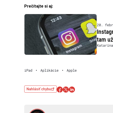
Prečítajte si aj:
20. febr
Instag
tam už
Katarína
iPad
•
Aplikácie
•
Apple
Nahlásiť chybu