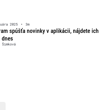
uára 2025
•
3m
ram spúšťa novinky v aplikácii, nájdete ich
 dnes
 Šimková