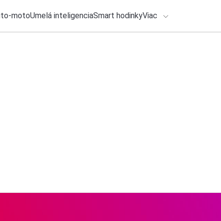
uto-moto
Umelá inteligencia
Smart hodinky
Viac
HLO BY VÁS ZAUJÍMAŤ
lačové správy
5. augusta 2026
•
2m
ADÁVANIA
Nový Spider-man je 
Michal Reiter
Zadajte frázu pre vyhľadanie