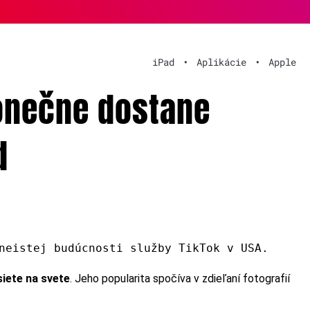
iPad
•
Aplikácie
•
Apple
onečne dostane
d
neistej budúcnosti služby TikTok v USA.
siete na svete
. Jeho popularita spočíva v zdieľaní fotografií