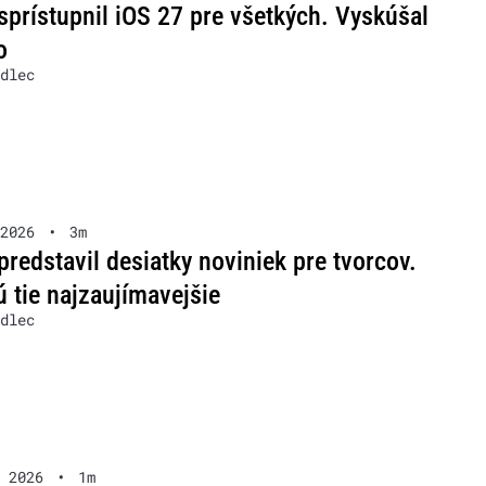
sprístupnil iOS 27 pre všetkých. Vyskúšal
o
dlec
2026
•
3m
predstavil desiatky noviniek pre tvorcov.
ú tie najzaujímavejšie
dlec
 2026
•
1m