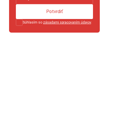
Potvrdiť
Súhlasím so
zásadami spracovaním údajov
.