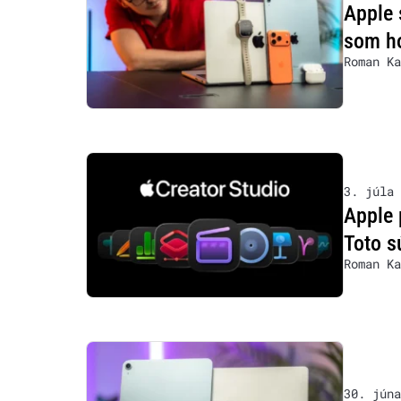
Apple 
som h
Roman Ka
3. júla 
Apple 
Toto s
Roman Ka
30. júna