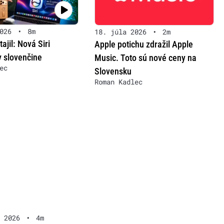
026
•
8m
18. júla 2026
•
2m
ajil: Nová Siri
Apple potichu zdražil Apple
v slovenčine
Music. Toto sú nové ceny na
ec
Slovensku
Roman Kadlec
 2026
•
4m