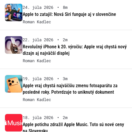
24. júla 2026
•
8m
Apple to zatajil: Nová Siri funguje aj v slovenčine
Roman Kadlec
22. júla 2026
•
2m
Revolučný iPhone k 20. výročiu: Apple vraj chystá nový
dizajn aj najväčší displej
Roman Kadlec
19. júla 2026
•
3m
Apple vraj chystá najväčšiu zmenu fotoaparátu za
posledné roky. Potvrdzuje to uniknutý dokument
Roman Kadlec
18. júla 2026
•
2m
Apple potichu zdražil Apple Music. Toto sú nové ceny
na Slovensku