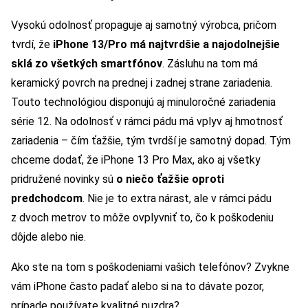
Vysokú odolnosť propaguje aj samotný výrobca, pričom
tvrdí, že
iPhone 13/Pro má najtvrdšie a najodolnejšie
sklá zo všetkých smartfónov
. Zásluhu na tom má
keramický povrch na prednej i zadnej strane zariadenia.
Touto technológiou disponujú aj minuloročné zariadenia
série 12. Na odolnosť v rámci pádu má vplyv aj hmotnosť
zariadenia – čím ťažšie, tým tvrdší je samotný dopad. Tým
chceme dodať, že iPhone 13 Pro Max, ako aj všetky
pridružené novinky sú
o niečo ťažšie oproti
predchodcom
. Nie je to extra nárast, ale v rámci pádu
z dvoch metrov to môže ovplyvniť to, čo k poškodeniu
dôjde alebo nie.
Ako ste na tom s poškodeniami vašich telefónov? Zvykne
vám iPhone často padať alebo si na to dávate pozor,
prípade používate kvalitné puzdra?