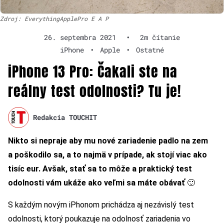
Zdroj: EverythingApplePro E A P
26. septembra 2021
•
2m čítanie
iPhone
•
Apple
•
Ostatné
iPhone 13 Pro: Čakali ste na
reálny test odolnosti? Tu je!
Redakcia TOUCHIT
Nikto si nepraje aby mu nové zariadenie padlo na zem
a poškodilo sa, a to najmä v prípade, ak stojí viac ako
tisíc eur. Avšak, stať sa to môže a praktický test
odolnosti vám ukáže ako veľmi sa máte obávať
🙂
S každým novým iPhonom prichádza aj nezávislý test
odolnosti, ktorý poukazuje na odolnosť zariadenia vo