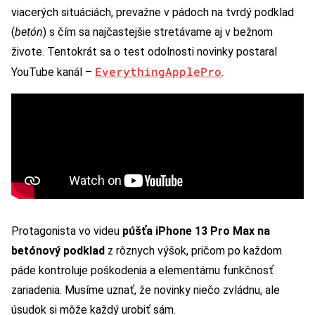
viacerých situáciách, prevažne v pádoch na tvrdý podklad
(
betón
) s čím sa najčastejšie stretávame aj v bežnom
živote. Tentokrát sa o test odolnosti novinky postaral
EverythingApplePro
YouTube kanál –
.
Protagonista vo videu
púšťa iPhone 13 Pro Max na
betónový podklad
z rôznych výšok, pričom po každom
páde kontroluje poškodenia a elementárnu funkčnosť
zariadenia. Musíme uznať, že novinky niečo zvládnu, ale
úsudok si môže každý urobiť sám.