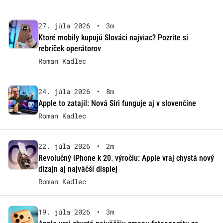
27. júla 2026
•
3m
Ktoré mobily kupujú Slováci najviac? Pozrite si
rebríček operátorov
Roman Kadlec
24. júla 2026
•
8m
Apple to zatajil: Nová Siri funguje aj v slovenčine
Roman Kadlec
22. júla 2026
•
2m
Revolučný iPhone k 20. výročiu: Apple vraj chystá nový
dizajn aj najväčší displej
Roman Kadlec
19. júla 2026
•
3m