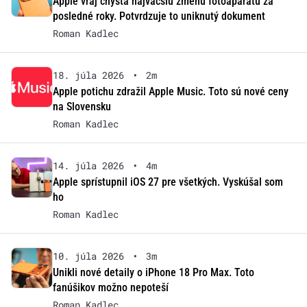
Apple vraj chystá najväčšiu zmenu fotoaparátu za
posledné roky. Potvrdzuje to uniknutý dokument
Roman Kadlec
18. júla 2026
•
2m
Apple potichu zdražil Apple Music. Toto sú nové ceny
na Slovensku
Roman Kadlec
14. júla 2026
•
4m
Apple sprístupnil iOS 27 pre všetkých. Vyskúšal som
ho
Roman Kadlec
10. júla 2026
•
3m
Unikli nové detaily o iPhone 18 Pro Max. Toto
fanúšikov možno nepoteší
Roman Kadlec