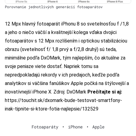
Porovnanie jednotlivých generácií fotoaparátov
12 Mpx hlavný fotoaparát iPhonu 8 so svetelnosťou f /1,8
a jeho o niečo väčší a kvalitnejší kolega vďaka dvojici
fotoaparátov s 12 Mpx rozlíšením i optickou stabilizáciou
obrazu (svetelnosť f/ 1,8 prvý a f/2,8 druhý) sú teda,
minimálne podľa DxOMark, tým najlepším, čo aktuálne za
svoje peniaze viete dostať. Napriek tomu sa
nepredpokladajú rekordy v ich predajoch, keďže podľa
analytikov si väčšina fanúšikov Apple počká na štýlovejší a
inovatívnejší iPhone X. Zdroj:
DxOMark
Prečítajte si aj:
https://touchit.sk/dxomark-bude-testovat-smartfony-
inak-tipnite-si-ktore-fotia-najlepsie/132529
Fotoaparáty
•
iPhone
•
Apple