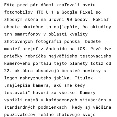
Ešte pred pár dňami kraľovali svetu
fotomobilov HTC U11 a Google Pixel so
zhodným skóre na úrovni 90 bodov. Pokiaľ
chcete skutočne to najlepšie, čo aktuálny
trh smartfónov v oblasti kvality
zhotovených fotografií ponúka, budete
musieť prejsť z Androidu na iOS. Prvé dve
priečky rebríčka najväčšieho testovacieho
kamerového portálu tejto planéty totiž od
22. októbra obsadzujú čerstvé novinky s
logom nahryznutého jablka. Titulok
„najlepšia kamera, akú sme kedy
testovali“ hovorí za všetko. Kamery
vynikli najmä v každodenných situáciách a
štandardných podmienkach, kedy aj väčšina
používateľov reálne zhotovuje svoje