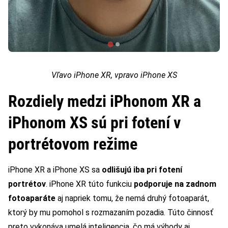
Vľavo iPhone XR, vpravo iPhone XS
Rozdiely medzi iPhonom XR a
iPhonom XS sú pri fotení v
portrétovom režime
iPhone XR a iPhone XS sa
odlišujú iba pri fotení
portrétov
. iPhone XR túto funkciu
podporuje na zadnom
fotoaparáte
aj napriek tomu, že nemá druhý fotoaparát,
ktorý by mu pomohol s rozmazaním pozadia. Túto činnosť
preto vykonáva umelá inteligencia, čo má výhody aj