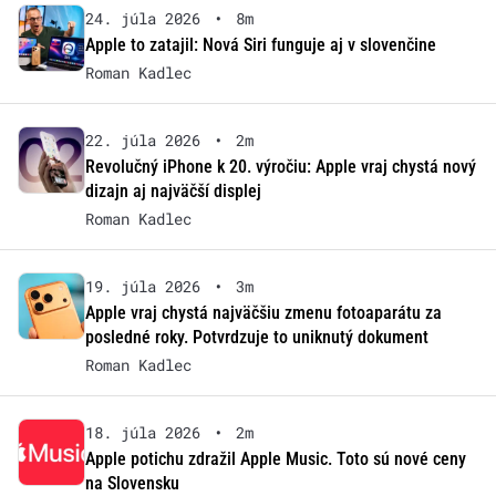
24. júla 2026
•
8m
Apple to zatajil: Nová Siri funguje aj v slovenčine
Roman Kadlec
22. júla 2026
•
2m
Revolučný iPhone k 20. výročiu: Apple vraj chystá nový
dizajn aj najväčší displej
Roman Kadlec
19. júla 2026
•
3m
Apple vraj chystá najväčšiu zmenu fotoaparátu za
posledné roky. Potvrdzuje to uniknutý dokument
Roman Kadlec
18. júla 2026
•
2m
Apple potichu zdražil Apple Music. Toto sú nové ceny
na Slovensku