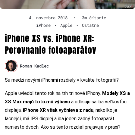
4. novembra 2018
•
3m čítanie
iPhone
•
Apple
•
Ostatné
iPhone XS vs. iPhone XR:
Porovnanie fotoaparátov
Roman Kadlec
Sú medzi novými iPhonmi rozdiely v kvalite fotografií?
Apple uviedol tento rok na trh tri nové iPhony.
Modely XS a
XS Max majú totožnú výbavu
a odlišujú sa iba veľkosťou
displeja.
iPhone XR však vyčnieva z radu
, nakoľko je
lacnejší, má IPS displej a iba jeden zadný fotoaparát
namiesto dvoch. Ako sa tento rozdiel prejavuje v praxi?