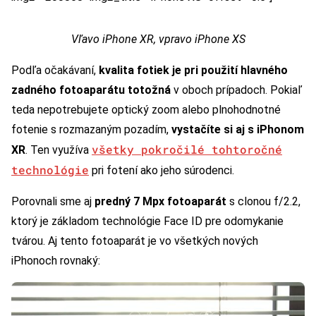
Vľavo iPhone XR, vpravo iPhone XS
Podľa očakávaní,
kvalita fotiek je pri použití hlavného
zadného fotoaparátu totožná
v oboch prípadoch. Pokiaľ
teda nepotrebujete optický zoom alebo plnohodnotné
fotenie s rozmazaným pozadím,
vystačíte si aj s iPhonom
všetky pokročilé tohtoročné
XR
. Ten využíva
technológie
pri fotení ako jeho súrodenci.
Porovnali sme aj
predný 7 Mpx fotoaparát
s clonou f/2.2,
ktorý je základom technológie Face ID pre odomykanie
tvárou. Aj tento fotoaparát je vo všetkých nových
iPhonoch rovnaký: