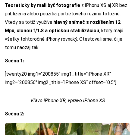
Teoreticky by mali byť fotografie
z iPhonu XS aj XR bez
priblíženia alebo použitia portrétového režimu totožné.
Vtedy sa totiž využíva
hlavný snímač s rozlíšením 12
Mpx, clonou f/1.8 a optickou stabilizáciou
, ktorý majú
všetky tohtoročné iPhony rovnaký. Otestovali sme, či je
tomu naozaj tak.
Scéna 1:
[twenty20 img1=“200855″ img1_title=“iPhone XR“
img2=“200856″ img2_title=“iPhone XS“ offset=“0.5″]
Vľavo iPhone XR, vpravo iPhone XS
Scéna 2: