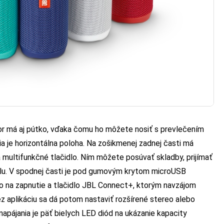
or má aj pútko, vďaka čomu ho môžete nosiť s prevlečením
šia je horizontálna poloha. Na zošikmenej zadnej časti má
 a multifunkčné tlačidlo. Ním môžete posúvať skladby, prijímať
plu. V spodnej časti je pod gumovým krytom microUSB
dlo na zapnutie a tlačidlo JBL Connect+, ktorým navzájom
z aplikáciu sa dá potom nastaviť rozšírené stereo alebo
napájania je päť bielych LED diód na ukázanie kapacity