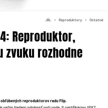
JBL
•
Reproduktory
•
Ostatné
 4: Reproduktor,
ou zvuku rozhodne
í obľúbených reproduktorov radu Flip.
ak veľmi žiadanú odolnosť voči vode. S certifikáciou IPX7