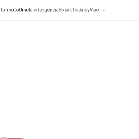
uto-moto
Umelá inteligencia
Smart hodinky
Viac
HLO BY VÁS ZAUJÍMAŤ
lačové správy
4. augusta 2026
•
2m
Samsung spúšťa no
ADÁVANIA
ADVANCED konečne
Zadajte frázu pre vyhľadanie
Roman Kadlec