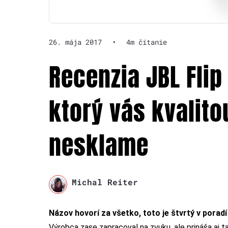
26. mája 2017
•
4m čítanie
Recenzia JBL Flip
ktorý vás kvalit
nesklame
Michal Reiter
Názov hovorí za všetko, toto je štvrtý v porad
Výrobca zase zapracoval na zvuku, ale prináša aj t