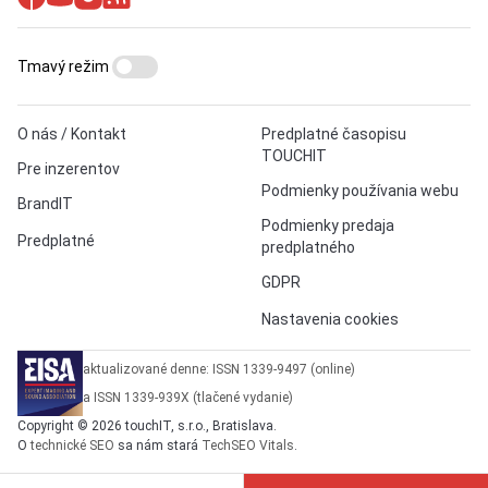
Tmavý režim
O nás / Kontakt
Predplatné časopisu
TOUCHIT
Pre inzerentov
Podmienky používania webu
BrandIT
Podmienky predaja
Predplatné
predplatného
GDPR
Nastavenia cookies
aktualizované denne: ISSN 1339-9497 (online)
a ISSN 1339-939X (tlačené vydanie)
Copyright © 2026 touchIT, s.r.o., Bratislava.
O
technické SEO
sa nám stará
TechSEO Vitals
.