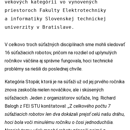
vekových kategórií vo vynovených
priestoroch Fakulty Elektrotechniky
a informatiky Slovenskej technickej
univerzity v Bratislave.
V celkovo troch súťažných disciplínach sme mohli sledovať
16 súťažiacich robotov, pričom na rozdiel od uplynulých
ročníkov väčšina aj správne fungovala, hoci technické
problémy sa riešili do poslednej chvíle.
Kategória Stopár, ktorá je na súťaži už od jej prvého ročníka
znova zaskočila nielen nováčikov, ale i skúsených
súťažiacich. Jeden z organizátorov súťaže, Ing. Richard
Balogh z FEI STU konštatoval: ,,Z
celkového počtu 7
súťažiacich robotov len dva dokázali prejsť celú našu dráhu,
hoci bola voči minulému ročníku o čosi jednoduchšia.