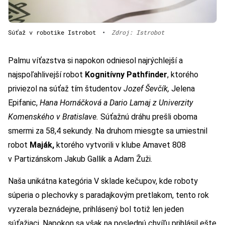
Súťaž v robotike Istrobot
•
Zdroj: Istrobot
Palmu víťazstva si napokon odniesol najrýchlejší a
najspoľahlivejší robot
Kognitívny Pathfinder
, ktorého
priviezol na súťaž tím študentov
Jozef Ševčík,
Jelena
Epifanic,
Hana Hornáčková a Dario Lamaj z Univerzity
Komenského v Bratislave.
Súťažnú dráhu prešli oboma
smermi za 58,4 sekundy. Na druhom miesgte sa umiestnil
robot
Maják,
ktorého vytvorili v klube Amavet 808
v Partizánskom Jakub Gallik a Adam Žuži.
Naša unikátna kategória V sklade kečupov, kde roboty
súperia o plechovky s paradajkovým pretlakom, tento rok
vyzerala beznádejne, prihlásený bol totiž len jeden
súťažiaci. Napokon sa však na poslednú chvíľu prihlásil ešte