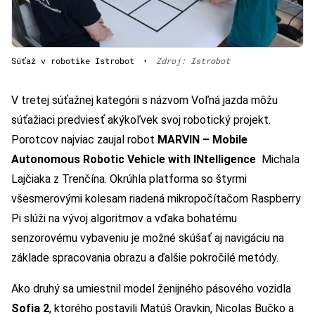
Súťaž v robotike Istrobot
•
Zdroj: Istrobot
V tretej súťažnej kategórii s názvom Voľná jazda môžu
súťažiaci predviesť akýkoľvek svoj robotický projekt.
Porotcov najviac zaujal robot
MARVIN – Mobile
Autonomous Robotic Vehicle with INtelligence
Michala
Lajčiaka z Trenčína. Okrúhla platforma so štyrmi
všesmerovými kolesam riadená mikropočítačom Raspberry
Pi slúži na vývoj algoritmov a vďaka bohatému
senzorovému vybaveniu je možné skúšať aj navigáciu na
základe spracovania obrazu a ďalšie pokročilé metódy.
Ako druhý sa umiestnil model ženijného pásového vozidla
Sofia 2
, ktorého postavili Matúš Oravkin, Nicolas Bučko a