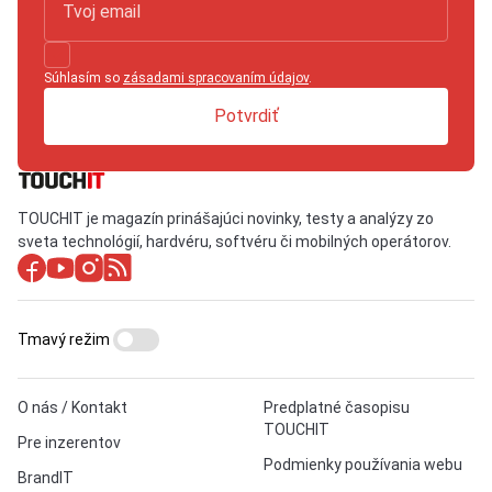
Súhlasím so
zásadami spracovaním údajov
.
Potvrdiť
TOUCHIT je magazín prinášajúci novinky, testy a analýzy zo
sveta technológií, hardvéru, softvéru či mobilných operátorov.
Tmavý režim
O nás / Kontakt
Predplatné časopisu
TOUCHIT
Pre inzerentov
Podmienky používania webu
BrandIT