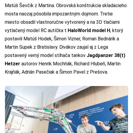
Matúš Ševčík z Martina. Obrovská konštrukcia skladacieho
mosta naozaj pôsobila impozantným dojmom. Tretie
miesto obsadil vlastnoručne vytvorený a na 3D tlačiarni
vytlačený model RC autíčka t
HaloWorld model H
, ktorý
postavili Matúš Hodek, Šimon Vizner, Roman Bednárik a
Martin Supek z Bratislavy. Divákov zaujal aj z Lega
postavený verný model stíhača tankov
Jagdpanzer 38(t)
Hetzer
autorov Henrik Mochňák, Richard Hlubeň, Martin
Krajňák, Adrián Pasečiak a Šimon Pavel z Prešova.