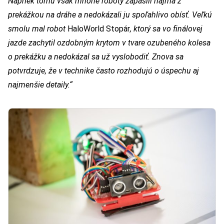
Napriek tomu však mnohé roboty zápasili najmä z
prekážkou na dráhe a nedokázali ju spoľahlivo obísť. Veľkú
smolu mal robot
HaloWorld Stopár
, ktorý sa vo finálovej
jazde zachytil ozdobným krytom v tvare ozubeného kolesa
o prekážku a nedokázal sa už vyslobodiť. Znova sa
potvrdzuje, že v technike často rozhodujú o úspechu aj
najmenšie detaily.“