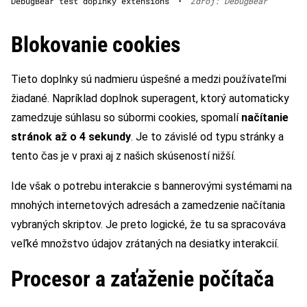
DebugBear test doplnky extensions
•
Zdroj: DebugBear
Blokovanie cookies
Tieto doplnky sú nadmieru úspešné a medzi používateľmi
žiadané. Napríklad doplnok superagent, ktorý automaticky
zamedzuje súhlasu so súbormi cookies, spomalí
načítanie
stránok až o 4 sekundy
. Je to závislé od typu stránky a
tento čas je v praxi aj z našich skúseností nižší.
Ide však o potrebu interakcie s bannerovými systémami na
mnohých internetových adresách a zamedzenie načítania
vybraných skriptov. Je preto logické, že tu sa spracováva
veľké množstvo údajov zrátaných na desiatky interakcií.
Procesor a zaťaženie počítača