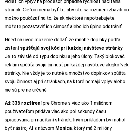
vidieť ich vplyv na procesor, prípadne rýchlosť načítania
stránok. Cieľom nemá byť to, aby ste sa rozšírení zbavili, no
možno poukázať na to, že ak niektoré nepotrebujete,
môžete pozastaviť ich činnosť alebo ich úplne odstrániť.
Hneď na úvod môžeme dodať, že mnohé doplnky podľa
zistení
spúšťajú svoj kód pri každej návšteve stránky
.
Je to závislé od typu doplnku a jeho úlohy. Taký blokovač
reklám spúšťa svoju činnosť pri každej návšteve akejkoľvek
stránky. Nie vždy je to nutné a množstvo doplnkov spúšťa
svoju činnosť aj pri stránkach, na ktoré nemajú vplyv alebo
nie sú pre ne určené.
Až 336 rozšírení
pre Chrome s viac ako 1 miliónom
používateľom pridáva viac ako pol sekundy času
spracovania pri načítaní stránok. Iným príkladom by mohol
byť nástroj AI s názvom
Monica
, ktorý má 2 milióny