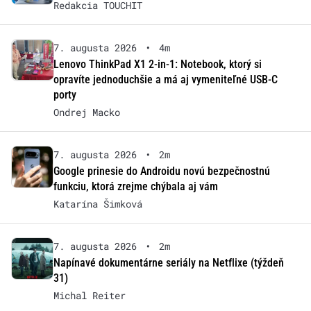
Redakcia TOUCHIT
7. augusta 2026
•
4m
Lenovo ThinkPad X1 2-in-1: Notebook, ktorý si
opravíte jednoduchšie a má aj vymeniteľné USB-C
porty
Ondrej Macko
7. augusta 2026
•
2m
Google prinesie do Androidu novú bezpečnostnú
funkciu, ktorá zrejme chýbala aj vám
Katarína Šimková
7. augusta 2026
•
2m
Napínavé dokumentárne seriály na Netflixe (týždeň
31)
Michal Reiter