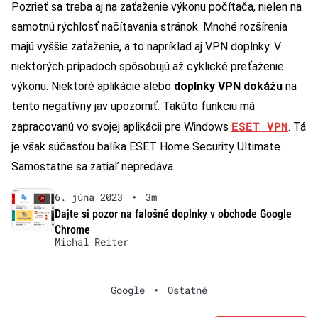
Pozrieť sa treba aj na zaťaženie výkonu počítača, nielen na
samotnú rýchlosť načítavania stránok. Mnohé rozšírenia
majú vyššie zaťaženie, a to napríklad aj VPN doplnky. V
niektorých prípadoch spôsobujú až cyklické preťaženie
výkonu. Niektoré aplikácie alebo
doplnky VPN dokážu
na
tento negatívny jav upozorniť. Takúto funkciu má
ESET VPN
zapracovanú vo svojej aplikácii pre Windows
. Tá
je však súčasťou balíka ESET Home Security Ultimate.
Samostatne sa zatiaľ nepredáva.
6. júna 2023
•
3m
Dajte si pozor na falošné doplnky v obchode Google
Chrome
Michal Reiter
Google
•
Ostatné